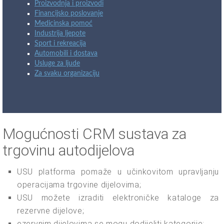
Proizvodnja i proizvodi
Financijsko poslovanje
Medicinska pomoć
Industrija ljepote
Sport i rekreacija
Automobili i dostava
Usluge za ljude
Za svaku organizaciju
Mogućnosti CRM sustava za
trgovinu autodijelova
USU platforma pomaže u učinkovitom upravljanju
operacijama trgovine dijelovima;
USU možete izraditi elektroničke kataloge za
rezervne dijelove;
ezervnim dijelovima se mogu dodijeliti kategorije;