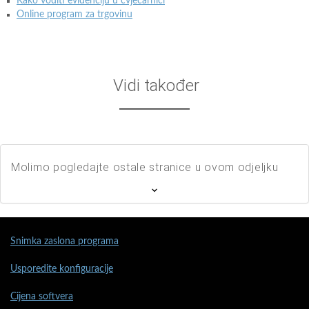
Kako voditi evidenciju u cvjećarnici
Online program za trgovinu
Vidi također
Molimo pogledajte ostale stranice u ovom odjeljku
Snimka zaslona programa
Usporedite konfiguracije
Cijena softvera