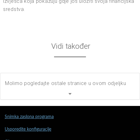
izvješća koja pokazuju gdje još uložiti svoja financijska
sredstva.
Vidi također
Molimo pogledajte ostale stranice u ovom odjeljku
Snimka zaslona programa
Usporedite konfiguracije