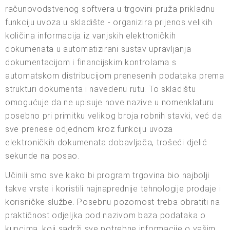
računovodstvenog softvera u trgovini pruža prikladnu
funkciju uvoza u skladište - organizira prijenos velikih
količina informacija iz vanjskih elektroničkih
dokumenata u automatizirani sustav upravljanja
dokumentacijom i financijskim kontrolama s
automatskom distribucijom prenesenih podataka prema
strukturi dokumenta i navedenu rutu. To skladištu
omogućuje da ne upisuje nove nazive u nomenklaturu
posebno pri primitku velikog broja robnih stavki, već da
sve prenese odjednom kroz funkciju uvoza
elektroničkih dokumenata dobavljača, trošeći djelić
sekunde na posao.
Učinili smo sve kako bi program trgovina bio najbolji
takve vrste i koristili najnaprednije tehnologije prodaje i
korisničke službe. Posebnu pozornost treba obratiti na
praktičnost odjeljka pod nazivom baza podataka o
kupcima, koji sadrži sve potrebne informacije o vašim