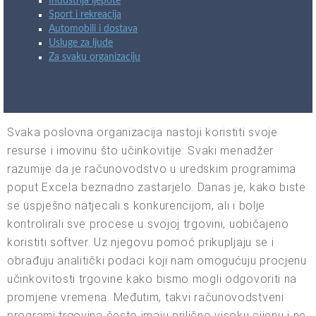
Industrija ljepote
Sport i rekreacija
Automobili i dostava
Usluge za ljude
Za svaku organizaciju
Svaka poslovna organizacija nastoji koristiti svoje
resurse i imovinu što učinkovitije. Svaki menadžer
razumije da je računovodstvo u uredskim programima
poput Excela beznadno zastarjelo. Danas je, kako biste
se uspješno natjecali s konkurencijom, ali i bolje
kontrolirali sve procese u svojoj trgovini, uobičajeno
koristiti softver. Uz njegovu pomoć prikupljaju se i
obrađuju analitički podaci koji nam omogućuju procjenu
učinkovitosti trgovine kako bismo mogli odgovoriti na
promjene vremena. Međutim, takvi računovodstveni
programi trgovina često imaju prilično visoku cijenu i ne