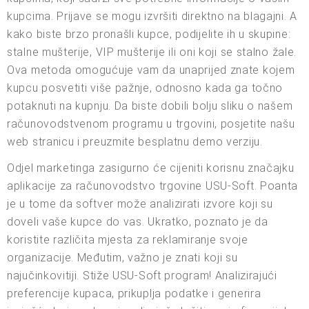
kupcima. Prijave se mogu izvršiti direktno na blagajni. A
kako biste brzo pronašli kupce, podijelite ih u skupine:
stalne mušterije, VIP mušterije ili oni koji se stalno žale.
Ova metoda omogućuje vam da unaprijed znate kojem
kupcu posvetiti više pažnje, odnosno kada ga točno
potaknuti na kupnju. Da biste dobili bolju sliku o našem
računovodstvenom programu u trgovini, posjetite našu
web stranicu i preuzmite besplatnu demo verziju.
Odjel marketinga zasigurno će cijeniti korisnu značajku
aplikacije za računovodstvo trgovine USU-Soft. Poanta
je u tome da softver može analizirati izvore koji su
doveli vaše kupce do vas. Ukratko, poznato je da
koristite različita mjesta za reklamiranje svoje
organizacije. Međutim, važno je znati koji su
najučinkovitiji. Stiže USU-Soft program! Analizirajući
preferencije kupaca, prikuplja podatke i generira