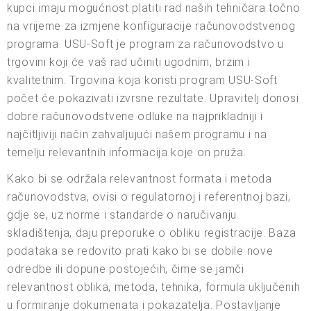
kupci imaju mogućnost platiti rad naših tehničara točno
na vrijeme za izmjene konfiguracije računovodstvenog
programa. USU-Soft je program za računovodstvo u
trgovini koji će vaš rad učiniti ugodnim, brzim i
kvalitetnim. Trgovina koja koristi program USU-Soft
počet će pokazivati izvrsne rezultate. Upravitelj donosi
dobre računovodstvene odluke na najprikladniji i
najčitljiviji način zahvaljujući našem programu i na
temelju relevantnih informacija koje on pruža.
Kako bi se održala relevantnost formata i metoda
računovodstva, ovisi o regulatornoj i referentnoj bazi,
gdje se, uz norme i standarde o naručivanju
skladištenja, daju preporuke o obliku registracije. Baza
podataka se redovito prati kako bi se dobile nove
odredbe ili dopune postojećih, čime se jamči
relevantnost oblika, metoda, tehnika, formula uključenih
u formiranje dokumenata i pokazatelja. Postavljanje