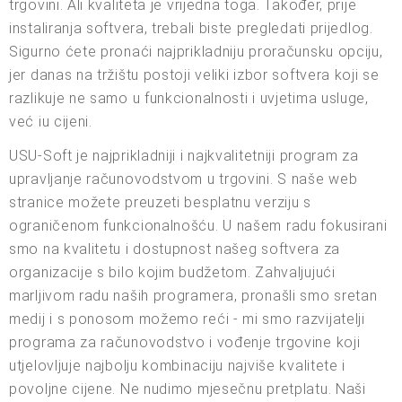
trgovini. Ali kvaliteta je vrijedna toga. Također, prije
instaliranja softvera, trebali biste pregledati prijedlog.
Sigurno ćete pronaći najprikladniju proračunsku opciju,
jer danas na tržištu postoji veliki izbor softvera koji se
razlikuje ne samo u funkcionalnosti i uvjetima usluge,
već iu cijeni.
USU-Soft je najprikladniji i najkvalitetniji program za
upravljanje računovodstvom u trgovini. S naše web
stranice možete preuzeti besplatnu verziju s
ograničenom funkcionalnošću. U našem radu fokusirani
smo na kvalitetu i dostupnost našeg softvera za
organizacije s bilo kojim budžetom. Zahvaljujući
marljivom radu naših programera, pronašli smo sretan
medij i s ponosom možemo reći - mi smo razvijatelji
programa za računovodstvo i vođenje trgovine koji
utjelovljuje najbolju kombinaciju najviše kvalitete i
povoljne cijene. Ne nudimo mjesečnu pretplatu. Naši