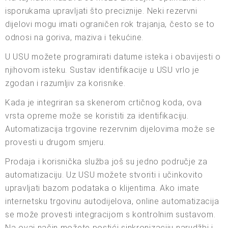
isporukama upravljati što preciznije. Neki rezervni
dijelovi mogu imati ograničen rok trajanja, često se to
odnosi na goriva, maziva i tekućine.
U USU možete programirati datume isteka i obavijesti o
njihovom isteku. Sustav identifikacije u USU vrlo je
zgodan i razumljiv za korisnike.
Kada je integriran sa skenerom crtičnog koda, ova
vrsta opreme može se koristiti za identifikaciju.
Automatizacija trgovine rezervnim dijelovima može se
provesti u drugom smjeru.
Prodaja i korisnička služba još su jedno područje za
automatizaciju. Uz USU možete stvoriti i učinkovito
upravljati bazom podataka o klijentima. Ako imate
internetsku trgovinu autodijelova, online automatizacija
se može provesti integracijom s kontrolnim sustavom.
Na ovaj način možete postići sinkronizaciju narudžbi i