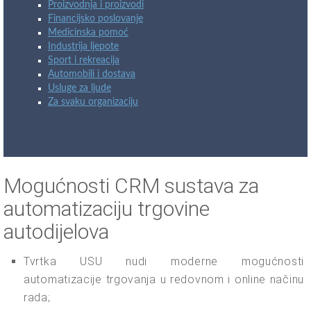
Proizvodnja i proizvodi
Financijsko poslovanje
Medicinska pomoć
Industrija ljepote
Sport i rekreacija
Automobili i dostava
Usluge za ljude
Za svaku organizaciju
Mogućnosti CRM sustava za
automatizaciju trgovine
autodijelova
Tvrtka USU nudi moderne mogućnosti
automatizacije trgovanja u redovnom i online načinu
rada;