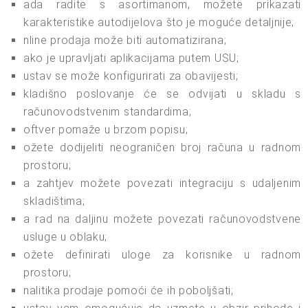
ada radite s asortimanom, možete prikazati
karakteristike autodijelova što je moguće detaljnije;
nline prodaja može biti automatizirana;
ako je upravljati aplikacijama putem USU;
ustav se može konfigurirati za obavijesti;
kladišno poslovanje će se odvijati u skladu s
računovodstvenim standardima;
oftver pomaže u brzom popisu;
ožete dodijeliti neograničen broj računa u radnom
prostoru;
a zahtjev možete povezati integraciju s udaljenim
skladištima;
a rad na daljinu možete povezati računovodstvene
usluge u oblaku;
ožete definirati uloge za korisnike u radnom
prostoru;
nalitika prodaje pomoći će ih poboljšati;