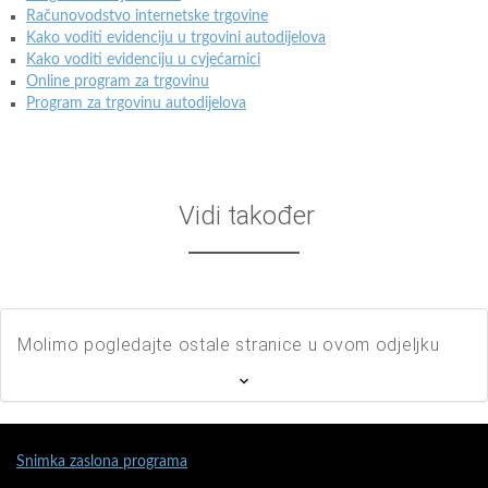
Računovodstvo internetske trgovine
Kako voditi evidenciju u trgovini autodijelova
Kako voditi evidenciju u cvjećarnici
Online program za trgovinu
Program za trgovinu autodijelova
Vidi također
Molimo pogledajte ostale stranice u ovom odjeljku
Snimka zaslona programa