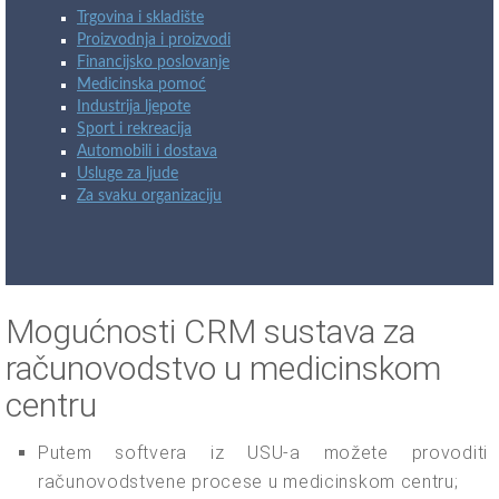
Trgovina i skladište
Proizvodnja i proizvodi
Financijsko poslovanje
Medicinska pomoć
Industrija ljepote
Sport i rekreacija
Automobili i dostava
Usluge za ljude
Za svaku organizaciju
Mogućnosti CRM sustava za
računovodstvo u medicinskom
centru
Putem softvera iz USU-a možete provoditi
računovodstvene procese u medicinskom centru;