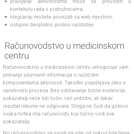
pravljanje aktivnostima može se provoditi u
kontekstu rada s podružnicama;
ntegraciju možete povezati sa web mjestom;
ostupno besplatno probno razdoblje.
Računovodstvo u medicinskom
centru
Računovodstvo u medicinskom centru omogućuje vam
primanje ažuriranih informacija o različitim
komponentama aktivnosti. Također pojašnjava sliku o
isplativosti procesa. Bez održavanja točne evidencije,
pokazatelji neće biti točni, već približni, ali takav
rezultat nikome ne odgovara. Stoga ne čudi da gotovo
svaka tvrtka ima računovođu koji točno vodi sve
pokazatelje.
No računovodstvo se svodi na više od pukog bilježenja