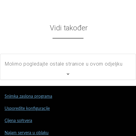
Vidi također
Molimo pogledajte ostale stranice u ovom odjeljku
Snimka zaslona programa
Usporedite konfiguracije
Cijena softvera
Najam servera u oblaku