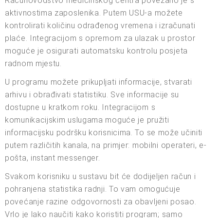
Računovodstvo medicinskog centra povezano je s
aktivnostima zaposlenika. Putem USU-a možete
kontrolirati količinu odrađenog vremena i izračunati
plaće. Integracijom s opremom za ulazak u prostor
moguće je osigurati automatsku kontrolu posjeta
radnom mjestu.
U programu možete prikupljati informacije, stvarati
arhivu i obrađivati statistiku. Sve informacije su
dostupne u kratkom roku. Integracijom s
komunikacijskim uslugama moguće je pružiti
informacijsku podršku korisnicima. To se može učiniti
putem različitih kanala, na primjer: mobilni operateri, e-
pošta, instant messenger.
Svakom korisniku u sustavu bit će dodijeljen račun i
pohranjena statistika radnji. To vam omogućuje
povećanje razine odgovornosti za obavljeni posao.
Vrlo je lako naučiti kako koristiti program; samo