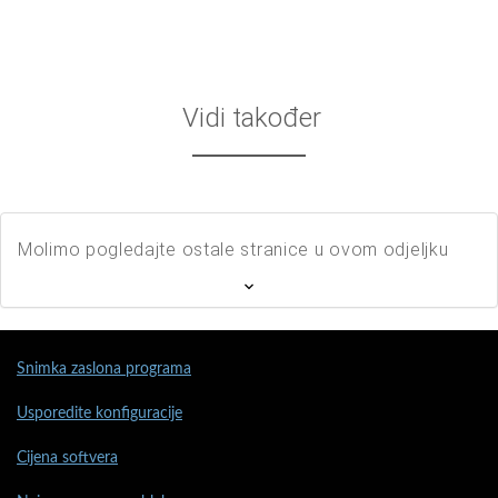
Vidi također
Molimo pogledajte ostale stranice u ovom odjeljku
Snimka zaslona programa
Usporedite konfiguracije
Cijena softvera