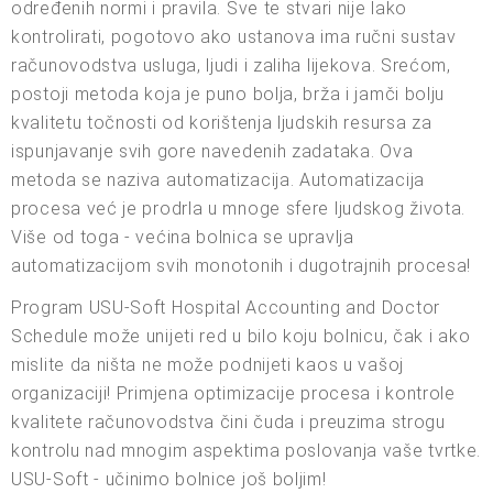
određenih normi i pravila. Sve te stvari nije lako
kontrolirati, pogotovo ako ustanova ima ručni sustav
računovodstva usluga, ljudi i zaliha lijekova. Srećom,
postoji metoda koja je puno bolja, brža i jamči bolju
kvalitetu točnosti od korištenja ljudskih resursa za
ispunjavanje svih gore navedenih zadataka. Ova
metoda se naziva automatizacija. Automatizacija
procesa već je prodrla u mnoge sfere ljudskog života.
Više od toga - većina bolnica se upravlja
automatizacijom svih monotonih i dugotrajnih procesa!
Program USU-Soft Hospital Accounting and Doctor
Schedule može unijeti red u bilo koju bolnicu, čak i ako
mislite da ništa ne može podnijeti kaos u vašoj
organizaciji! Primjena optimizacije procesa i kontrole
kvalitete računovodstva čini čuda i preuzima strogu
kontrolu nad mnogim aspektima poslovanja vaše tvrtke.
USU-Soft - učinimo bolnice još boljim!