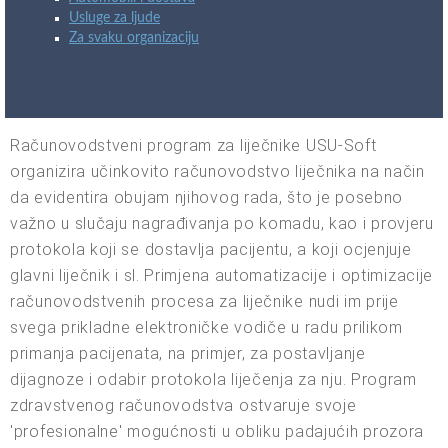
Usluge za ljude
Za svaku organizaciju
Računovodstveni program za liječnike USU-Soft
organizira učinkovito računovodstvo liječnika na način
da evidentira obujam njihovog rada, što je posebno
važno u slučaju nagrađivanja po komadu, kao i provjeru
protokola koji se dostavlja pacijentu, a koji ocjenjuje
glavni liječnik i sl. Primjena automatizacije i optimizacije
računovodstvenih procesa za liječnike nudi im prije
svega prikladne elektroničke vodiče u radu prilikom
primanja pacijenata, na primjer, za postavljanje
dijagnoze i odabir protokola liječenja za nju. Program
zdravstvenog računovodstva ostvaruje svoje
'profesionalne' mogućnosti u obliku padajućih prozora