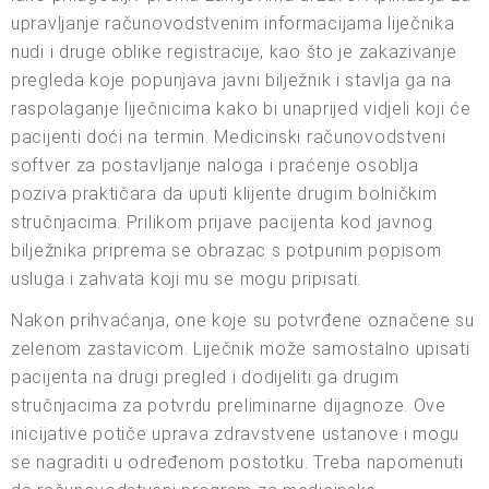
upravljanje računovodstvenim informacijama liječnika
nudi i druge oblike registracije, kao što je zakazivanje
pregleda koje popunjava javni bilježnik i stavlja ga na
raspolaganje liječnicima kako bi unaprijed vidjeli koji će
pacijenti doći na termin. Medicinski računovodstveni
softver za postavljanje naloga i praćenje osoblja
poziva praktičara da uputi klijente drugim bolničkim
stručnjacima. Prilikom prijave pacijenta kod javnog
bilježnika priprema se obrazac s potpunim popisom
usluga i zahvata koji mu se mogu pripisati.
Nakon prihvaćanja, one koje su potvrđene označene su
zelenom zastavicom. Liječnik može samostalno upisati
pacijenta na drugi pregled i dodijeliti ga drugim
stručnjacima za potvrdu preliminarne dijagnoze. Ove
inicijative potiče uprava zdravstvene ustanove i mogu
se nagraditi u određenom postotku. Treba napomenuti