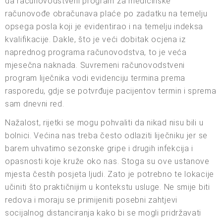
da računovodstveni program za medicinske
računovođe obračunava plaće po zadatku na temelju
opsega posla koji je evidentirao i na temelju indeksa
kvalifikacije. Dakle, što je veći dobitak ocjena iz
naprednog programa računovodstva, to je veća
mjesečna naknada. Suvremeni računovodstveni
program liječnika vodi evidenciju termina prema
rasporedu, gdje se potvrđuje pacijentov termin i sprema
sam dnevni red.
Nažalost, rijetki se mogu pohvaliti da nikad nisu bili u
bolnici. Većina nas treba često odlaziti liječniku jer se
barem uhvatimo sezonske gripe i drugih infekcija i
opasnosti koje kruže oko nas. Stoga su ove ustanove
mjesta čestih posjeta ljudi. Zato je potrebno te lokacije
učiniti što praktičnijim u kontekstu usluge. Ne smije biti
redova i moraju se primijeniti posebni zahtjevi
socijalnog distanciranja kako bi se mogli pridržavati