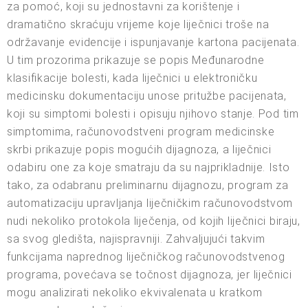
za pomoć, koji su jednostavni za korištenje i
dramatično skraćuju vrijeme koje liječnici troše na
održavanje evidencije i ispunjavanje kartona pacijenata.
U tim prozorima prikazuje se popis Međunarodne
klasifikacije bolesti, kada liječnici u elektroničku
medicinsku dokumentaciju unose pritužbe pacijenata,
koji su simptomi bolesti i opisuju njihovo stanje. Pod tim
simptomima, računovodstveni program medicinske
skrbi prikazuje popis mogućih dijagnoza, a liječnici
odabiru one za koje smatraju da su najprikladnije. Isto
tako, za odabranu preliminarnu dijagnozu, program za
automatizaciju upravljanja liječničkim računovodstvom
nudi nekoliko protokola liječenja, od kojih liječnici biraju,
sa svog gledišta, najispravniji. Zahvaljujući takvim
funkcijama naprednog liječničkog računovodstvenog
programa, povećava se točnost dijagnoza, jer liječnici
mogu analizirati nekoliko ekvivalenata u kratkom