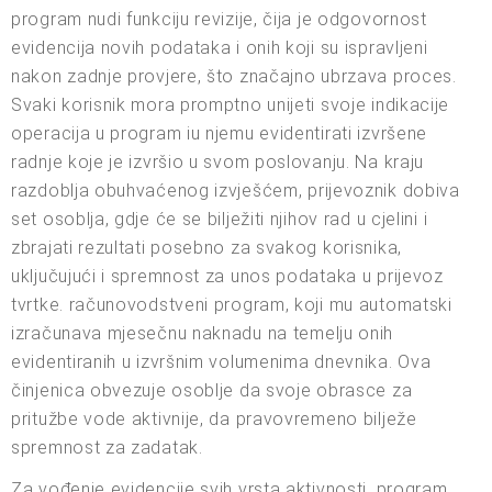
program nudi funkciju revizije, čija je odgovornost
evidencija novih podataka i onih koji su ispravljeni
nakon zadnje provjere, što značajno ubrzava proces.
Svaki korisnik mora promptno unijeti svoje indikacije
operacija u program iu njemu evidentirati izvršene
radnje koje je izvršio u svom poslovanju. Na kraju
razdoblja obuhvaćenog izvješćem, prijevoznik dobiva
set osoblja, gdje će se bilježiti njihov rad u cjelini i
zbrajati rezultati posebno za svakog korisnika,
uključujući i spremnost za unos podataka u prijevoz
tvrtke. računovodstveni program, koji mu automatski
izračunava mjesečnu naknadu na temelju onih
evidentiranih u izvršnim volumenima dnevnika. Ova
činjenica obvezuje osoblje da svoje obrasce za
pritužbe vode aktivnije, da pravovremeno bilježe
spremnost za zadatak.
Za vođenje evidencije svih vrsta aktivnosti, program