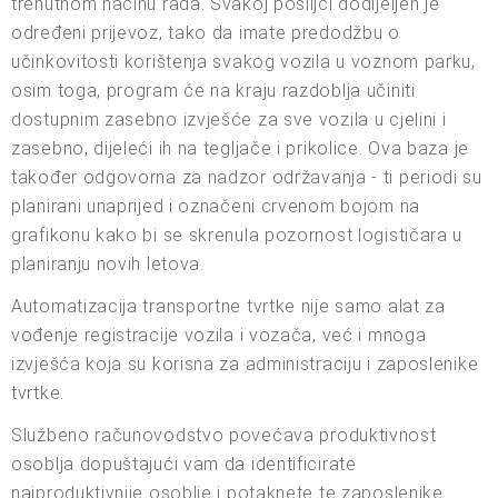
trenutnom načinu rada. Svakoj pošiljci dodijeljen je
određeni prijevoz, tako da imate predodžbu o
učinkovitosti korištenja svakog vozila u voznom parku,
osim toga, program će na kraju razdoblja učiniti
dostupnim zasebno izvješće za sve vozila u cjelini i
zasebno, dijeleći ih na tegljače i prikolice. Ova baza je
također odgovorna za nadzor održavanja - ti periodi su
planirani unaprijed i označeni crvenom bojom na
grafikonu kako bi se skrenula pozornost logističara u
planiranju novih letova.
Automatizacija transportne tvrtke nije samo alat za
vođenje registracije vozila i vozača, već i mnoga
izvješća koja su korisna za administraciju i zaposlenike
tvrtke.
Službeno računovodstvo povećava produktivnost
osoblja dopuštajući vam da identificirate
najproduktivnije osoblje i potaknete te zaposlenike.