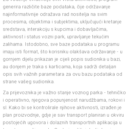
generira različite baze podataka, čije održavanje
najinformativnije odražava rad nositelja na svim
procesima, objektima i subjektima, uključujući kretanje
sredstava, interakciju s kupcima i dobavljačima,
aktivnost i status vozni park, upravljanje tekućim
zalihama. Istodobno, sve baze podataka u programu
imaju isti format, što korisniku olakšava održavanje - u
gornjem dijelu prikazan je cijeli popis sudionika u bazi,
au donjem je traka s karticama, koja sadrži detaljan
opis svih važnih parametara za ovu bazu podataka od
strane vašeg sudionika.
Za prijevoznika je važno stanje voznog parka - tehničko
i operativno, njegova popunjenost narudžbama, rokovi i
sl. Kako bi se kontrolirale njihove aktivnosti, izrađen je
plan proizvodnje, gdje je sav transport planiran u okviru
postojećih ugovora i dolaznih transportnih aplikacija u