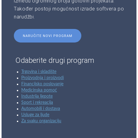
između ogromnog broja gotovih projekata.
Također postoji mogućnost izrade softvera po
narudžbi.
NARUČITE NOVI PROGRAM
Odaberite drugi program
Trgovina i skladište
Proizvodnja i proizvodi
Financijsko poslovanje
Medicinska pomoć
Industrija ljepote
Sport i rekreacija
Automobili i dostava
Usluge za ljude
Za svaku organizaciju