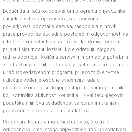
Budući da u računovodstvenom programu prijevoznika
sudjeluje veliki broj korisnika, radi očuvanja
povjerljivosti podataka servisa, raspodjela njihovih
prava provodi se sukladno postojećim odgovornostima
i dodijeljenim ovlastima. Za to svatko dobiva osobnu
prijavu i sigurnosnu lozinku, koje određuju njegovo
radno područje i količinu servisnih informacija potrebnih
za obavljanje radnih zadataka. Zasebno radno područje
u računovodstvenom programu prijevozničke tvrtke
uključuje vođenje osobne evidencije rada u
elektroničkom obliku, kojoj pristup ima samo priručnik
koji kontrolira aktivnosti korisnika – kvalitetu njegovih
podataka i njihovu usklađenost sa stvarnim stanjem
proizvodnje. proces, vrijeme zadataka.
Procedura kontrole mora biti redovita, što traje
određeno vrijeme, stoga prijevoznički računovodstveni