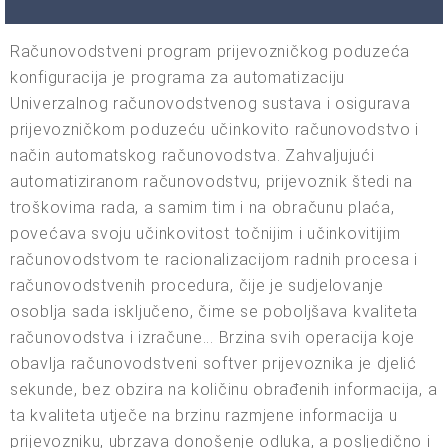
Računovodstveni program prijevozničkog poduzeća
konfiguracija je programa za automatizaciju
Univerzalnog računovodstvenog sustava i osigurava
prijevozničkom poduzeću učinkovito računovodstvo i
način automatskog računovodstva. Zahvaljujući
automatiziranom računovodstvu, prijevoznik štedi na
troškovima rada, a samim tim i na obračunu plaća,
povećava svoju učinkovitost točnijim i učinkovitijim
računovodstvom te racionalizacijom radnih procesa i
računovodstvenih procedura, čije je sudjelovanje
osoblja sada isključeno, čime se poboljšava kvaliteta
računovodstva i izračune... Brzina svih operacija koje
obavlja računovodstveni softver prijevoznika je djelić
sekunde, bez obzira na količinu obrađenih informacija, a
ta kvaliteta utječe na brzinu razmjene informacija u
prijevozniku, ubrzava donošenje odluka, a posljedično i