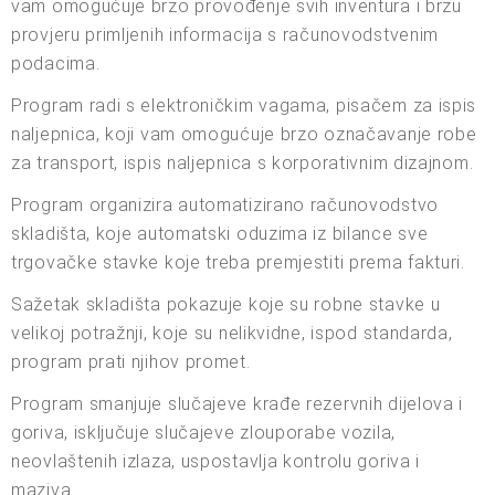
vam omogućuje brzo provođenje svih inventura i brzu
provjeru primljenih informacija s računovodstvenim
podacima.
Program radi s elektroničkim vagama, pisačem za ispis
naljepnica, koji vam omogućuje brzo označavanje robe
za transport, ispis naljepnica s korporativnim dizajnom.
Program organizira automatizirano računovodstvo
skladišta, koje automatski oduzima iz bilance sve
trgovačke stavke koje treba premjestiti prema fakturi.
Sažetak skladišta pokazuje koje su robne stavke u
velikoj potražnji, koje su nelikvidne, ispod standarda,
program prati njihov promet.
Program smanjuje slučajeve krađe rezervnih dijelova i
goriva, isključuje slučajeve zlouporabe vozila,
neovlaštenih izlaza, uspostavlja kontrolu goriva i
maziva.