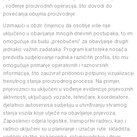
, vođenje proizvodnih operacija, što dovodi do
povećanja obujma proizvodnje...
Uzimajući u obzir činjenicu da osoblje više nije
uključeno u obavljanje mnogih dnevnih postupaka, to im
omogućuje da budu „preobučeni” za obavljanje drugih
jednako važnih zadataka. Program kartoteke nosača
predviđa sudjelovanje radnika različitih profila, što mu
omogućuje primanje operativnih i raznovrsnih
informacija, što zauzvrat pridonosi potpunoj vizualizaciji
trenutnog stanja proizvodnog procesa. Na primjer,
prijevoznici su uključeni u vođenje evidencije prijevoznih
aktivnosti, uključujući vozače, tehničare, koordinatore;
djelatnici autoservisa sudjeluju u utvrđivanju stvarnog
stanja vozila koje utječe na obavljanje prijevoza;
Zaposlenici odjela logistike, transportni radnici, kao i
radnici uključeni su u planiranje i izračun rute. skladišta,
voditelji službe za korisnike, računovodstvo i drugi.