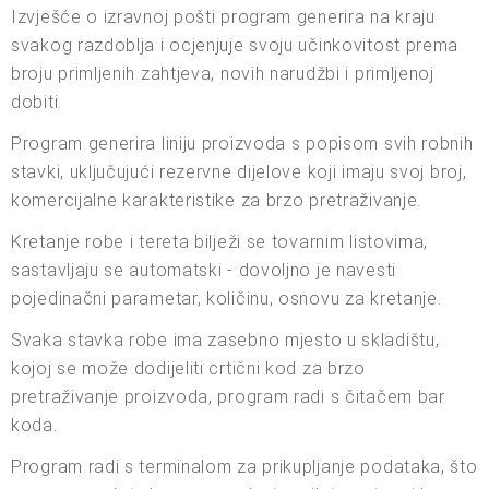
Izvješće o izravnoj pošti program generira na kraju
svakog razdoblja i ocjenjuje svoju učinkovitost prema
broju primljenih zahtjeva, novih narudžbi i primljenoj
dobiti.
Program generira liniju proizvoda s popisom svih robnih
stavki, uključujući rezervne dijelove koji imaju svoj broj,
komercijalne karakteristike za brzo pretraživanje.
Kretanje robe i tereta bilježi se tovarnim listovima,
sastavljaju se automatski - dovoljno je navesti
pojedinačni parametar, količinu, osnovu za kretanje.
Svaka stavka robe ima zasebno mjesto u skladištu,
kojoj se može dodijeliti crtični kod za brzo
pretraživanje proizvoda, program radi s čitačem bar
koda.
Program radi s terminalom za prikupljanje podataka, što