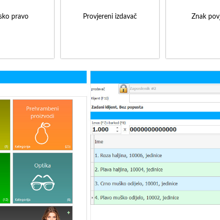
sko pravo
Provjereni izdavač
Znak povj