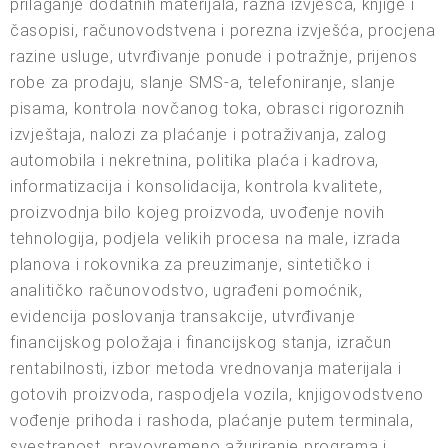
prilaganje dodatnih materijala, razna izvješća, knjige i
časopisi, računovodstvena i porezna izvješća, procjena
razine usluge, utvrđivanje ponude i potražnje, prijenos
robe za prodaju, slanje SMS-a, telefoniranje, slanje
pisama, kontrola novčanog toka, obrasci rigoroznih
izvještaja, nalozi za plaćanje i potraživanja, zalog
automobila i nekretnina, politika plaća i kadrova,
informatizacija i konsolidacija, kontrola kvalitete,
proizvodnja bilo kojeg proizvoda, uvođenje novih
tehnologija, podjela velikih procesa na male, izrada
planova i rokovnika za preuzimanje, sintetičko i
analitičko računovodstvo, ugrađeni pomoćnik,
evidencija poslovanja transakcije, utvrđivanje
financijskog položaja i financijskog stanja, izračun
rentabilnosti, izbor metoda vrednovanja materijala i
gotovih proizvoda, raspodjela vozila, knjigovodstveno
vođenje prihoda i rashoda, plaćanje putem terminala,
svestranost, pravovremeno ažuriranje programa i