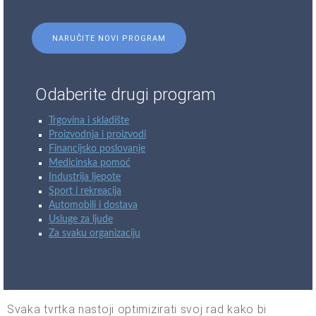
NARUČITE NOVI PROGRAM
Odaberite drugi program
Trgovina i skladište
Proizvodnja i proizvodi
Financijsko poslovanje
Medicinska pomoć
Industrija ljepote
Sport i rekreacija
Automobili i dostava
Usluge za ljude
Za svaku organizaciju
Svaka tvrtka nastoji optimizirati svoj rad kako bi