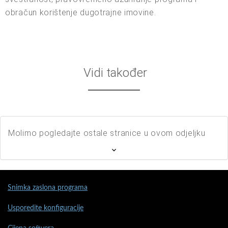
obračun korištenje dugotrajne imovine.
Vidi također
Molimo pogledajte ostale stranice u ovom odjeljku
Snimka zaslona programa
Usporedite konfiguracije