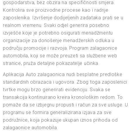
gospodarstva, bez obzira na specifičnosti smjera.
Kontrolira sve proizvodne procese kao i radnje
zaposlenika. Izvršenje dodijeljenih zadataka prati se u
realnom vremenu. Svaki odjel generira posebno
izvješće koje je potrebno osigurati menadžmentu
organizacije za donošenje menadžerskih odluka u
području promocije i razvoja. Program zalagaonice
automobila, koji se može preuzeti sa službene web
stranice, pruža detaljne pokazatelje učinka.
Aplikacija Auto zalagaonica nudi besplatne predloške
standardnih obrazaca i ugovora. Zbog toga zaposlenici
tvrtke mogu brzo generirati evidenciju. Svaka se
transakcija kontinuirano kreira kronološkim redom. To
pomaže da se izbjegnu propusti i račun za sve usluge. U
programu se formira generalizirana izjava za sve
podružnice, koja pokazuje ukupan iznos prihoda od
zalagaonice automobila.