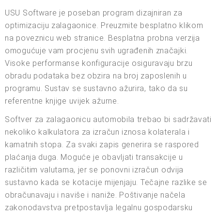
USU Software je poseban program dizajniran za
optimizaciju zalagaonice. Preuzmite besplatno klikom
na poveznicu web stranice. Besplatna probna verzija
omogućuje vam procjenu svih ugrađenih značajki.
Visoke performanse konfiguracije osiguravaju brzu
obradu podataka bez obzira na broj zaposlenih u
programu. Sustav se sustavno ažurira, tako da su
referentne knjige uvijek ažurne.
Softver za zalagaonicu automobila trebao bi sadržavati
nekoliko kalkulatora za izračun iznosa kolaterala i
kamatnih stopa. Za svaki zapis generira se raspored
plaćanja duga. Moguće je obavljati transakcije u
različitim valutama, jer se ponovni izračun odvija
sustavno kada se kotacije mijenjaju. Tečajne razlike se
obračunavaju i naviše i naniže. Poštivanje načela
zakonodavstva pretpostavlja legalnu gospodarsku