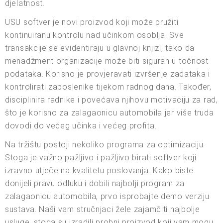
djelatnost.
USU softver je novi proizvod koji može pružiti
kontinuiranu kontrolu nad učinkom osoblja. Sve
transakcije se evidentiraju u glavnoj knjizi, tako da
menadžment organizacije može biti siguran u točnost
podataka. Korisno je provjeravati izvršenje zadataka i
kontrolirati zaposlenike tijekom radnog dana. Također,
disciplinira radnike i povećava njihovu motivaciju za rad,
što je korisno za zalagaonicu automobila jer više truda
dovodi do većeg učinka i većeg profita.
Na tržištu postoji nekoliko programa za optimizaciju.
Stoga je važno pažljivo i pažljivo birati softver koji
izravno utječe na kvalitetu poslovanja. Kako biste
donijeli pravu odluku i dobili najbolji program za
zalagaonicu automobila, prvo isprobajte demo verziju
sustava. Naši vam stručnjaci žele zajamčiti najbolje
usluge, stoga su izradili probni proizvod koji vam mogu