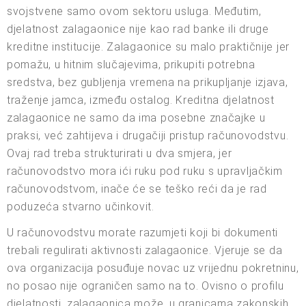
svojstvene samo ovom sektoru usluga. Međutim,
djelatnost zalagaonice nije kao rad banke ili druge
kreditne institucije. Zalagaonice su malo praktičnije jer
pomažu, u hitnim slučajevima, prikupiti potrebna
sredstva, bez gubljenja vremena na prikupljanje izjava,
traženje jamca, između ostalog. Kreditna djelatnost
zalagaonice ne samo da ima posebne značajke u
praksi, već zahtijeva i drugačiji pristup računovodstvu.
Ovaj rad treba strukturirati u dva smjera, jer
računovodstvo mora ići ruku pod ruku s upravljačkim
računovodstvom, inače će se teško reći da je rad
poduzeća stvarno učinkovit.
U računovodstvu morate razumjeti koji bi dokumenti
trebali regulirati aktivnosti zalagaonice. Vjeruje se da
ova organizacija posuđuje novac uz vrijednu pokretninu,
no posao nije ograničen samo na to. Ovisno o profilu
djelatnosti, zalagaonica može, u granicama zakonskih