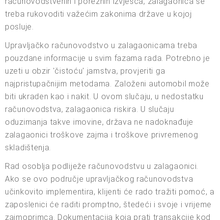
računovodstvenih i poreznih izvješća, zalagaonica se
treba rukovoditi važećim zakonima države u kojoj
posluje.
Upravljačko računovodstvo u zalagaonicama treba
pouzdane informacije u svim fazama rada. Potrebno je
uzeti u obzir 'čistoću' jamstva, provjeriti ga
najpristupačnijim metodama. Založeni automobil može
biti ukraden kao i nakit. U ovom slučaju, u nedostatku
računovodstva, zalagaonica riskira. U slučaju
oduzimanja takve imovine, država ne nadoknađuje
zalagaonici troškove zajma i troškove privremenog
skladištenja.
Rad osoblja podliježe računovodstvu u zalagaonici.
Ako se ovo područje upravljačkog računovodstva
učinkovito implementira, klijenti će rado tražiti pomoć, a
zaposlenici će raditi promptno, štedeći i svoje i vrijeme
zajmoprimca. Dokumentacija koja prati transakcije kod