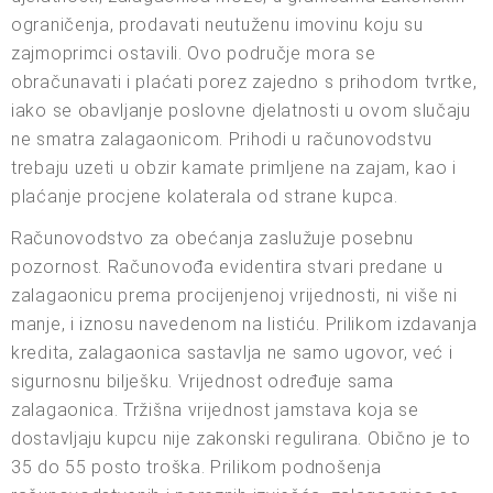
ograničenja, prodavati neutuženu imovinu koju su
zajmoprimci ostavili. Ovo područje mora se
obračunavati i plaćati porez zajedno s prihodom tvrtke,
iako se obavljanje poslovne djelatnosti u ovom slučaju
ne smatra zalagaonicom. Prihodi u računovodstvu
trebaju uzeti u obzir kamate primljene na zajam, kao i
plaćanje procjene kolaterala od strane kupca.
Računovodstvo za obećanja zaslužuje posebnu
pozornost. Računovođa evidentira stvari predane u
zalagaonicu prema procijenjenoj vrijednosti, ni više ni
manje, i iznosu navedenom na listiću. Prilikom izdavanja
kredita, zalagaonica sastavlja ne samo ugovor, već i
sigurnosnu bilješku. Vrijednost određuje sama
zalagaonica. Tržišna vrijednost jamstava koja se
dostavljaju kupcu nije zakonski regulirana. Obično je to
35 do 55 posto troška. Prilikom podnošenja