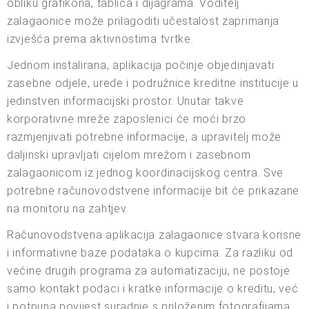
obliku grafikona, tablica i dijagrama. Voditelj
zalagaonice može prilagoditi učestalost zaprimanja
izvješća prema aktivnostima tvrtke.
Jednom instalirana, aplikacija počinje objedinjavati
zasebne odjele, urede i podružnice kreditne institucije u
jedinstven informacijski prostor. Unutar takve
korporativne mreže zaposlenici će moći brzo
razmjenjivati potrebne informacije, a upravitelj može
daljinski upravljati cijelom mrežom i zasebnom
zalagaonicom iz jednog koordinacijskog centra. Sve
potrebne računovodstvene informacije bit će prikazane
na monitoru na zahtjev.
Računovodstvena aplikacija zalagaonice stvara korisne
i informativne baze podataka o kupcima. Za razliku od
većine drugih programa za automatizaciju, ne postoje
samo kontakt podaci i kratke informacije o kreditu, već
i potpuna povijest suradnje s priloženim fotografijama,