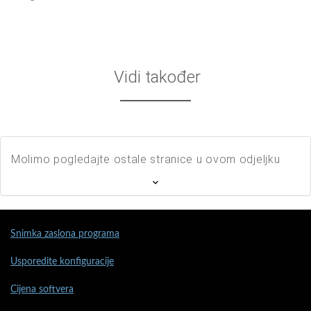
Vidi također
Molimo pogledajte ostale stranice u ovom odjeljku
Snimka zaslona programa
Usporedite konfiguracije
Cijena softvera