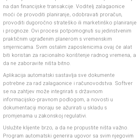
na dan financijske transakcije. Voditelj zalagaonice
moći će provoditi planiranje, odobravati proračun,
provoditi dugoročno strateško ili marketinško planiranje
i prognoze. Ovi procesi potpomognuti su jedinstvenim
praktičnim ugrađenim planerom s vremenskim
smjernicama. Svim ostalim zaposlenicima ovaj će alat
biti koristan za racionalno korištenje radnog vremena, a
da ne zaboravite ništa bitno.
Aplikacija automatski sastavlja sve dokumente
potrebne za rad zalagaonice i računovodstva. Softver
se na zahtjev može integrirati s državnom
informacijsko-pravnom podlogom, a novosti u
dokumentaciji moraju se ažurirati u skladu s
promjenama u zakonskoj regulativi.
Uslužite klijente brzo, a da ne propustite ništa važno.
Program automatski generira ugovor sa svim njegovim