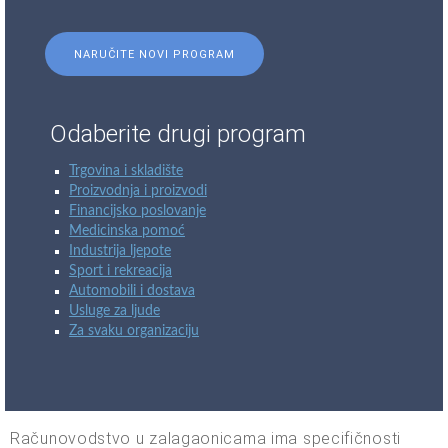
NARUČITE NOVI PROGRAM
Odaberite drugi program
Trgovina i skladište
Proizvodnja i proizvodi
Financijsko poslovanje
Medicinska pomoć
Industrija ljepote
Sport i rekreacija
Automobili i dostava
Usluge za ljude
Za svaku organizaciju
Računovodstvo u zalagaonicama ima specifičnosti