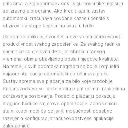
prilozima, a zajmoprimčev ček i sigurnosni tiket ispisuju
se izravno u programu. Ako kredit kasni, sustav
automatski izračunava novčane kazne i penale s
obzirom na stope koje su na snazi u tvrtki.
Uz pomoć aplikacije voditelj može vidjeti učinkovitost i
produktivnost svakog zaposlenika. Za svakog radnika
sačinit će se cjelovit i detaljan obračun radnog
vremena, obima obavljenog posla i njegove kvalitete.
Na temelju ovih podataka nagraditi najbolje i otpustiti
najgore. Aplikacija automatski obračunava plaću.
Sustav sprema sva plaćanja za bilo koje razdoblje.
Računovodstvo se može voditi o prihodima i rashodima
održavanja poslovanja. Podaci o plaćanju pokazuju
moguće buduće smjerove optimizacije. Zaposlenici i
stalni kupci moći će ocijeniti mogućnosti posebno
razvijenih konfiguracija računovodstvene aplikacije
zalagaonice.