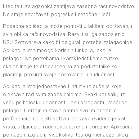
kredita u zalagaonici zahtijeva zasebno računovodstvo.
Ne smije sadržavati pogreške i netočne riječi.
Posebna aplikacija može pomoći u lakšem održavanju
svih oblika računovodstva. Razvili su ga zaposlenici
USU Software-a kako bi osigurali potrebe zalagaonice.
Aplikacija ima mnogo korisnih funkcija, lako je
prilagodljiva potrebama i karakteristikama tvrtke,
skalabilna je te stoga idealna za poduzetnike koji
planiraju proširiti svoje poslovanje u budućnosti.
Aplikacija ima jednostavno i intuitivno sučelje koje
olakšava rad svim zaposlenicima. Svaki korisnik, uz
veću psihološku udobnost i laku prilagodbu, moći će
prilagoditi dizajn sustava prema svojim osobnim
preferencijama. USU softver održava evidencije svih
vrsta, uključujući računovodstvene i porezne. Aplikacija
pomaže u izgradnji visokokvalitetnog menadžerskog