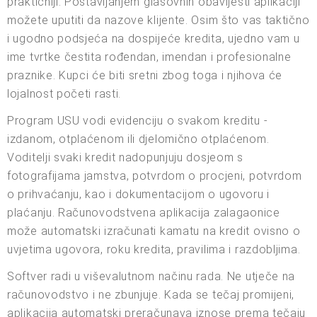
praktičniji. Postavljanjem glasovnih obavijesti aplikaciji
možete uputiti da nazove klijente. Osim što vas taktično
i ugodno podsjeća na dospijeće kredita, ujedno vam u
ime tvrtke čestita rođendan, imendan i profesionalne
praznike. Kupci će biti sretni zbog toga i njihova će
lojalnost početi rasti.
Program USU vodi evidenciju o svakom kreditu -
izdanom, otplaćenom ili djelomično otplaćenom.
Voditelji svaki kredit nadopunjuju dosjeom s
fotografijama jamstva, potvrdom o procjeni, potvrdom
o prihvaćanju, kao i dokumentacijom o ugovoru i
plaćanju. Računovodstvena aplikacija zalagaonice
može automatski izračunati kamatu na kredit ovisno o
uvjetima ugovora, roku kredita, pravilima i razdobljima.
Softver radi u viševalutnom načinu rada. Ne utječe na
računovodstvo i ne zbunjuje. Kada se tečaj promijeni,
aplikacija automatski preračunava iznose prema tečaju