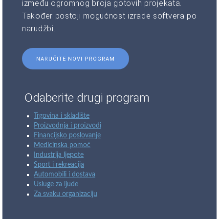
između ogromnog broja gotovih projekata.
Također postoji mogućnost izrade softvera po
narudžbi.
NARUČITE NOVI PROGRAM
Odaberite drugi program
Trgovina i skladište
Proizvodnja i proizvodi
Financijsko poslovanje
Medicinska pomoć
Industrija ljepote
Sport i rekreacija
Automobili i dostava
Usluge za ljude
Za svaku organizaciju