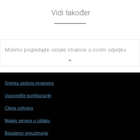
Vidi također
Molimo pogledajte ostale stranice u ovom odjeljku
Snimka zaslona programa
Usporedite konfiguracije
Cijena softvera
Najam servera u oblaku
Besplatno preuzimanje