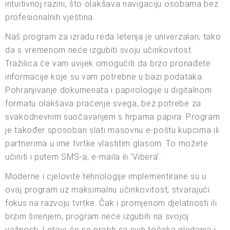
intuitivnoj razini, što olakšava navigaciju osobama bez
profesionalnih vještina.
Naš program za izradu reda letenja je univerzalan, tako
da s vremenom neće izgubiti svoju učinkovitost.
Tražilica će vam uvijek omogućiti da brzo pronađete
informacije koje su vam potrebne u bazi podataka.
Pohranjivanje dokumenata i papirologije u digitalnom
formatu olakšava praćenje svega, bez potrebe za
svakodnevnim suočavanjem s hrpama papira. Program
je također sposoban slati masovnu e-poštu kupcima ili
partnerima u ime tvrtke vlastitim glasom. To možete
učiniti i putem SMS-a, e-maila ili ‘Vibera’.
Moderne i cjelovite tehnologije implementirane su u
ovaj program uz maksimalnu učinkovitost, stvarajući
fokus na razvoju tvrtke. Čak i promjenom djelatnosti ili
brzim širenjem, program neće izgubiti na svojoj
važnosti. Letovi će se pratiti sa svih točaka gledanja i