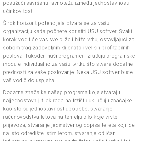
postižući savršenu ravnotežu između jednostavnosti i
učinkovitosti.
Širok horizont potencijala otvara se za vašu
organizaciju kada počnete koristiti USU softver. Svaki
korak vodit će vas sve bliže i bliže vrhu, ostavljajući za
sobom trag zadovoljnih klijenata i velikih profitabilnih
poslova. Također, naši programeri izrađuju programske
module individualno za vašu tvrtku što stvara dodatne
prednosti za vaše poslovanje. Neka USU softver bude
vaš vodič do uspjeha!
Dodatne značajke našeg programa koje stvaraju
najjednostavniji tijek rada na tržištu uključuju značajke
kao što su jednostavnost upotrebe, stvaranje
računovodstva letova na temelju bilo koje vrste
prijevoza, stvaranje jedinstvenog popisa tereta koji ide
na isto odredište istim letom, stvaranje odličan