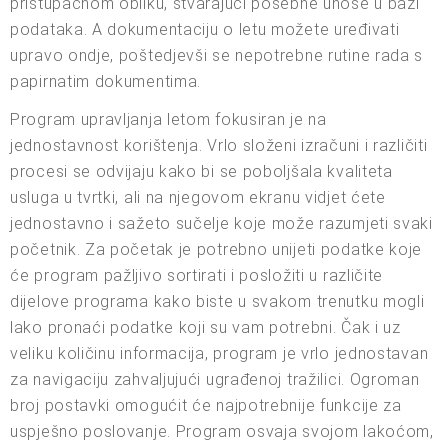
pristupačnom obliku, stvarajući posebne unose u bazi
podataka. A dokumentaciju o letu možete uređivati
upravo ondje, poštedjevši se nepotrebne rutine rada s
papirnatim dokumentima.
Program upravljanja letom fokusiran je na
jednostavnost korištenja. Vrlo složeni izračuni i različiti
procesi se odvijaju kako bi se poboljšala kvaliteta
usluga u tvrtki, ali na njegovom ekranu vidjet ćete
jednostavno i sažeto sučelje koje može razumjeti svaki
početnik. Za početak je potrebno unijeti podatke koje
će program pažljivo sortirati i posložiti u različite
dijelove programa kako biste u svakom trenutku mogli
lako pronaći podatke koji su vam potrebni. Čak i uz
veliku količinu informacija, program je vrlo jednostavan
za navigaciju zahvaljujući ugrađenoj tražilici. Ogroman
broj postavki omogućit će najpotrebnije funkcije za
uspješno poslovanje. Program osvaja svojom lakoćom,