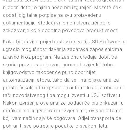
nijedan detalj o njima neće biti izgubljen. Možete čak
dodati digitalne potpise na svu proizvedenu
dokumentaciju, štedeći vrijeme i stvarajući bolje
zakazivanje koje dodatno povećava produktivnost.
Kako bi još više pojednostavio stvari, USU Software je
ugradio mogućnost davanja zadataka zaposlenicima
izravno kroz program. Na zaslonu uređaja dobit će
skočni prozor s odgovarajućom obavijesti. Dobro
knjigovodstvo također će puno doprinijeti
automatizaciji letova, tako da se financijska analiza
prošlih fiskalnih tromjesečja i automatizacija obračuna
računovodstvenog tipa mogu izvesti u USU softveru.
Nakon izvršenja ove analize podaci će biti prikazani u
grafikonima ili generirani u izvješćima, ovisno o tome
koji vam način najviše odgovara. Odjel transporta će
pohraniti sve potrebne podatke o svakom letu.