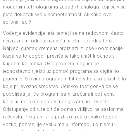
modernim tehnologijama zapadnih analoga, koji su više
puta dokazali svoju kompetentnost. Ali kako ovaj
softver radi?
Vođenje evidencije leta temelji se na redovnom, često
neizravnom, odnosu između pilota i koordinatora.
Najveći gubitak vremena proizlazi iz loše koordinacije.
Kada se to dogodi, previše je lako uništiti odnos s
kupcem koji čeka. Ovaj problem moguće je
jednostavno riješiti uz pomoć programa za digitalno
praćenje. S ovim programom bit će vrlo lako pratiti bilo
koje prijevozno sredstvo. Učinkovitost goriva će se
poboljšati jer će program sam izračunati potrebnu
količinu i o tome napraviti odgovarajući izvještaj.
Odstupanje od rute bit će odmah vidljivo na zaslonima
računala. Program vrlo pažljivo tretira svako leteće
vozilo, pohranjuje svaku malu informaciju o njemu u