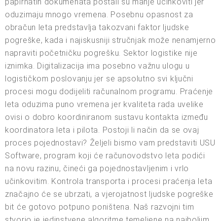
papirnatih dokumenata postali su manje učinkoviti jer
oduzimaju mnogo vremena. Posebnu opasnost za
obračun leta predstavlja takozvani faktor ljudske
pogreške, kada i najiskusniji stručnjak može nenamjerno
napraviti početničku pogrešku. Sektor logistike nije
iznimka. Digitalizacija ima posebno važnu ulogu u
logističkom poslovanju jer se apsolutno svi ključni
procesi mogu dodijeliti računalnom programu. Praćenje
leta oduzima puno vremena jer kvaliteta rada uvelike
ovisi o dobro koordiniranom sustavu kontakta između
koordinatora leta i pilota. Postoji li način da se ovaj
proces pojednostavi? Željeli bismo vam predstaviti USU
Software, program koji će računovodstvo leta podići
na novu razinu, čineći ga pojednostavljenim i vrlo
učinkovitim. Kontrola transporta i procesi praćenja leta
značajno će se ubrzati, a vjerojatnost ljudske pogreške
bit će gotovo potpuno poništena. Naš razvojni tim
stvorio je jedinstvene algoritme temeljene na najboljim