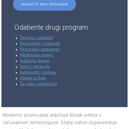
NARUČITE NOVI PROGRAM
Odaberite drugi program
Trgovina i skladište
Proizvodnja i proizvodi
Financijsko poslovanje
Medicinska pomoć
Industrija ljepote
Sport i rekreacija
Automobili i dostava
Usluge za ljude
Za svaku organizaciju
Moderno poslovanje uključuje blizak odnos s
računalnom tehnologijom. Stariji načini organiziranja