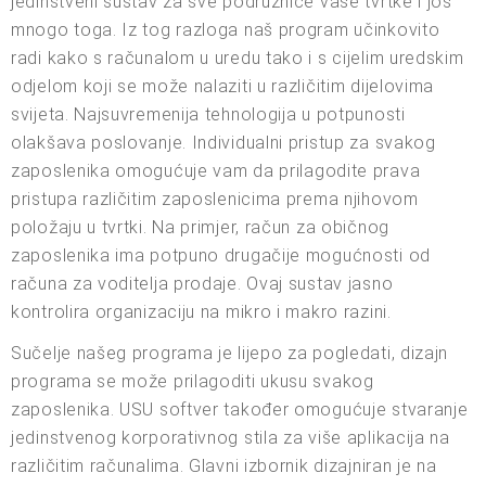
jedinstveni sustav za sve podružnice vaše tvrtke i još
mnogo toga. Iz tog razloga naš program učinkovito
radi kako s računalom u uredu tako i s cijelim uredskim
odjelom koji se može nalaziti u različitim dijelovima
svijeta. Najsuvremenija tehnologija u potpunosti
olakšava poslovanje. Individualni pristup za svakog
zaposlenika omogućuje vam da prilagodite prava
pristupa različitim zaposlenicima prema njihovom
položaju u tvrtki. Na primjer, račun za običnog
zaposlenika ima potpuno drugačije mogućnosti od
računa za voditelja prodaje. Ovaj sustav jasno
kontrolira organizaciju na mikro i makro razini.
Sučelje našeg programa je lijepo za pogledati, dizajn
programa se može prilagoditi ukusu svakog
zaposlenika. USU softver također omogućuje stvaranje
jedinstvenog korporativnog stila za više aplikacija na
različitim računalima. Glavni izbornik dizajniran je na