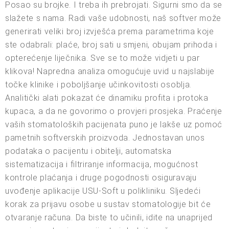
Posao su brojke. I treba ih prebrojati. Sigurni smo da se
slažete s nama. Radi vaše udobnosti, naš softver može
generirati veliki broj izvješća prema parametrima koje
ste odabrali: plaće, broj sati u smjeni, obujam prihoda i
opterećenje liječnika. Sve se to može vidjeti u par
klikova! Napredna analiza omogućuje uvid u najslabije
točke klinike i poboljšanje učinkovitosti osoblja.
Analitički alati pokazat će dinamiku profita i protoka
kupaca, a da ne govorimo o provjeri prosjeka. Praćenje
vaših stomatoloških pacijenata puno je lakše uz pomoć
pametnih softverskih proizvoda. Jednostavan unos
podataka o pacijentu i obitelji, automatska
sistematizacija i filtriranje informacija, mogućnost
kontrole plaćanja i druge pogodnosti osiguravaju
uvođenje aplikacije USU-Soft u polikliniku. Sljedeći
korak za prijavu osobe u sustav stomatologije bit će
otvaranje računa. Da biste to učinili, idite na unaprijed