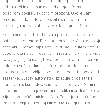
popunjenu stranicu pacijenta i dodajte račun,
definirajući ime i ispunjavajući druge informacije
odabirom opcija u skočnom prozoru. Opcije vam
omogućuju da budete fleksibilni s plaćanjima i
promocijama. Ne zaboravite kliknuti gumb Spremi.
Korisnici automatski dobivaju poruku nakon posjete i
ostavljaju komentar. Formirate profil stručnjaka i svoju
procjenu. Promovirajte svoju ordinaciju putem profila
specijalista na svim dostupnim resursima - klijenti vide
fotografije liječnika, njihove recenzije, čitaju recenzije i
dolaze u vašu ordinaciju. Za kupce postoji i mobilna
aplikacija. Mogu vidjeti svoj status, posjetiti povijest i
sastanke. Sustav automatski izrađuje podsjetnike i
dopisivanje; kupci dobivaju bonuse i darove. Samim
time raste i razina povjerenja u polikliniku i liječnike, a
klijenti sve češće misle na Vas. To ih tjera da češće
traže stručnjake u vašoj klinici. Ovi i drugi alati za