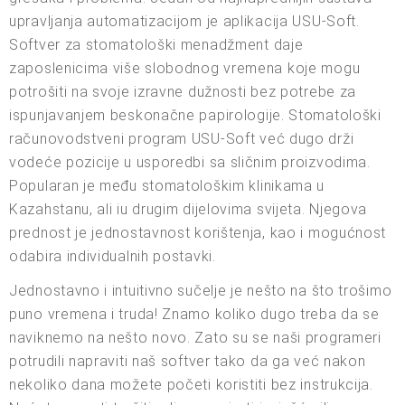
upravljanja automatizacijom je aplikacija USU-Soft.
Softver za stomatološki menadžment daje
zaposlenicima više slobodnog vremena koje mogu
potrošiti na svoje izravne dužnosti bez potrebe za
ispunjavanjem beskonačne papirologije. Stomatološki
računovodstveni program USU-Soft već dugo drži
vodeće pozicije u usporedbi sa sličnim proizvodima.
Popularan je među stomatološkim klinikama u
Kazahstanu, ali iu drugim dijelovima svijeta. Njegova
prednost je jednostavnost korištenja, kao i mogućnost
odabira individualnih postavki.
Jednostavno i intuitivno sučelje je nešto na što trošimo
puno vremena i truda! Znamo koliko dugo treba da se
naviknemo na nešto novo. Zato su se naši programeri
potrudili napraviti naš softver tako da ga već nakon
nekoliko dana možete početi koristiti bez instrukcija.