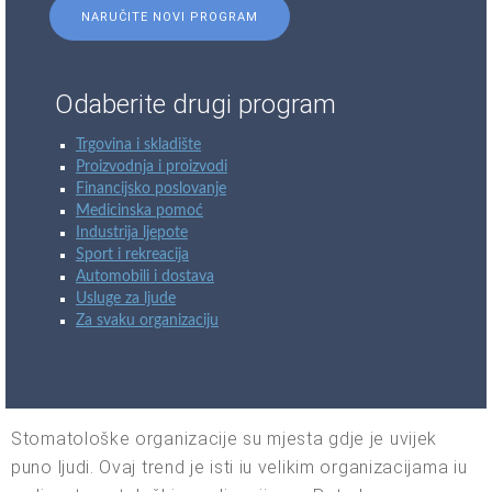
NARUČITE NOVI PROGRAM
Odaberite drugi program
Trgovina i skladište
Proizvodnja i proizvodi
Financijsko poslovanje
Medicinska pomoć
Industrija ljepote
Sport i rekreacija
Automobili i dostava
Usluge za ljude
Za svaku organizaciju
Stomatološke organizacije su mjesta gdje je uvijek
puno ljudi. Ovaj trend je isti iu velikim organizacijama iu