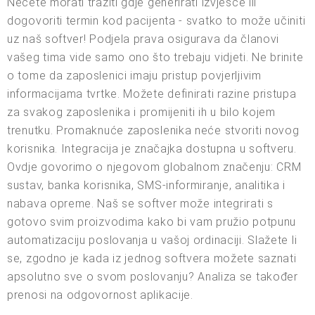
Nećete morati tražiti gdje generirati izvješće ili
dogovoriti termin kod pacijenta - svatko to može učiniti
uz naš softver! Podjela prava osigurava da članovi
vašeg tima vide samo ono što trebaju vidjeti. Ne brinite
o tome da zaposlenici imaju pristup povjerljivim
informacijama tvrtke. Možete definirati razine pristupa
za svakog zaposlenika i promijeniti ih u bilo kojem
trenutku. Promaknuće zaposlenika neće stvoriti novog
korisnika. Integracija je značajka dostupna u softveru.
Ovdje govorimo o njegovom globalnom značenju: CRM
sustav, banka korisnika, SMS-informiranje, analitika i
nabava opreme. Naš se softver može integrirati s
gotovo svim proizvodima kako bi vam pružio potpunu
automatizaciju poslovanja u vašoj ordinaciji. Slažete li
se, zgodno je kada iz jednog softvera možete saznati
apsolutno sve o svom poslovanju? Analiza se također
prenosi na odgovornost aplikacije.