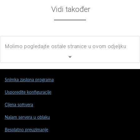
Vidi također
Molimo pogledajte ostale stranice u ovom odjeljku
Snimka zaslona programa
Usporedite konfiguracije
Cijena softvera
Najam servera u oblaku
Besplatno preuzimanje