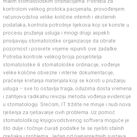
malim stomatološkim ordinacijama. Potreba za
kontrolom velikog protoka pacijenata, provođenjem
računovodstva velike količine internih i eksternih
podataka, kontrola potrošnje lijekova koji se koriste u
procesu pružanja usluga i mnogi drugi aspekti
prisiljavaju stomatološke organizacije da obrate
pozornost i posvete vrijeme ispuniti ove zadatke.
Potreba kontrole velikog broja posjetitelja
stomatološke ili stomatološke ordinacije, vođenje
velike količine obvezne i interne dokumentacije,
praćenje kretanja materijala koji se koristi u pružanju
usluga – sve to ostavlja traga, oduzima dosta vremena
i zahtijeva radikalnu reviziju metoda vođenja evidencije
u stomatologiji. Srećom, IT tržište ne miruje i nudi nova
rješenja za rješavanje ovih problema. Uz pomoć
stomatološkog knjigovodstvenog softvera moguće je
što dulje i točnije čuvati podatke te se riješiti stalnih
grešaka i problema. Jedan od najnaprednijih sustava