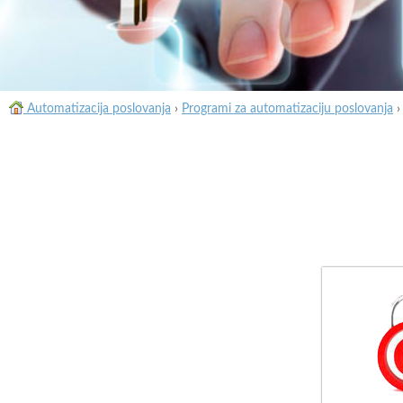
Automatizacija poslovanja
›
Programi za automatizaciju poslovanja