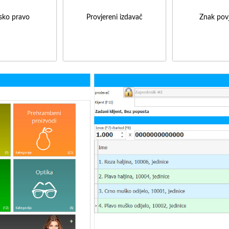
sko pravo
Provjereni izdavač
Znak povj