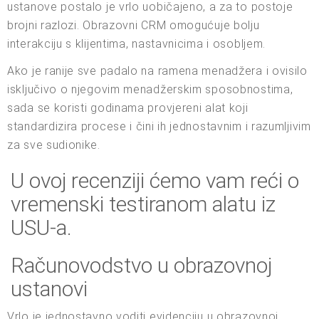
ustanove postalo je vrlo uobičajeno, a za to postoje
brojni razlozi. Obrazovni CRM omogućuje bolju
interakciju s klijentima, nastavnicima i osobljem.
Ako je ranije sve padalo na ramena menadžera i ovisilo
isključivo o njegovim menadžerskim sposobnostima,
sada se koristi godinama provjereni alat koji
standardizira procese i čini ih jednostavnim i razumljivim
za sve sudionike.
U ovoj recenziji ćemo vam reći o
vremenski testiranom alatu iz
USU-a.
Računovodstvo u obrazovnoj
ustanovi
Vrlo je jednostavno voditi evidenciju u obrazovnoj