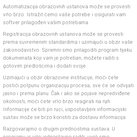
Automatizacija obrazovnih ustanova može se provesti
vrlo brzo. Istražit ćemo vaše potrebe i osigurati vam
softver prilagođen vašim potrebama.
Registracija obrazovnih ustanova može se provesti
prema suvremenim standardima i uzimajući u obzir vaše
zakonodavstvo. Spremni smo prilagoditi program tijeku
dokumenata koji vam je potreban; možete raditi s
gotovim predlošcima i dodati svoje.
Uzimajući u obzir obrazovne institucije, moći ćete
postići potpunu organizaciju procesa; sve će se odvijati
jasno i prema planu. Čak i ako se pojave nepredviđene
okolnosti, moći ćete vrlo brzo reagirati na njih.
Informacije će biti pri ruci, uspostavljeni informacijski
sustav može se brzo koristiti za dostavu informacija.
Razgovarajmo o drugim prednostima sustava. U
programu je vrlo jednostavno raditi, uveli smo