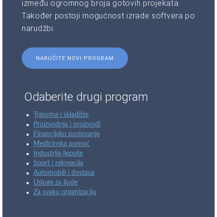
između ogromnog broja gotovih projekata.
Također postoji mogućnost izrade softvera po
narudžbi.
NARUČITE NOVI PROGRAM
Odaberite drugi program
Trgovina i skladište
Proizvodnja i proizvodi
Financijsko poslovanje
Medicinska pomoć
Industrija ljepote
Sport i rekreacija
Automobili i dostava
Usluge za ljude
Za svaku organizaciju