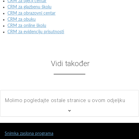
CRM za dječji centar
CRM za glazbenu školu
CRM za obrazovni centar
CRM za obuku
CRM za online školu
CRM za evidenciju prisutnosti
Vidi također
Molimo pogledajte ostale stranice u ovom odjeljku
Snimka zaslona programa