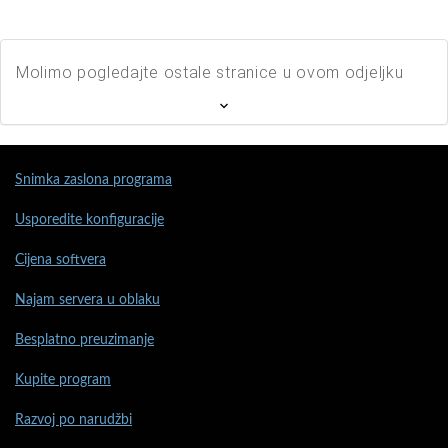
Molimo pogledajte ostale stranice u ovom odjeljku
Snimka zaslona programa
Usporedite konfiguracije
Cijena softvera
Najam servera u oblaku
Besplatno preuzimanje
Kupite program
Razvoj po narudžbi