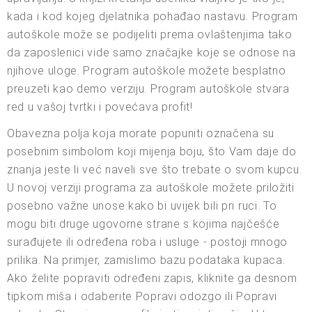
kada i kod kojeg djelatnika pohađao nastavu. Program
autoškole može se podijeliti prema ovlaštenjima tako
da zaposlenici vide samo značajke koje se odnose na
njihove uloge. Program autoškole možete besplatno
preuzeti kao demo verziju. Program autoškole stvara
red u vašoj tvrtki i povećava profit!
Obavezna polja koja morate popuniti označena su
posebnim simbolom koji mijenja boju, što Vam daje do
znanja jeste li već naveli sve što trebate o svom kupcu.
U novoj verziji programa za autoškole možete priložiti
posebno važne unose kako bi uvijek bili pri ruci. To
mogu biti druge ugovorne strane s kojima najčešće
surađujete ili određena roba i usluge - postoji mnogo
prilika. Na primjer, zamislimo bazu podataka kupaca.
Ako želite popraviti određeni zapis, kliknite ga desnom
tipkom miša i odaberite Popravi odozgo ili Popravi