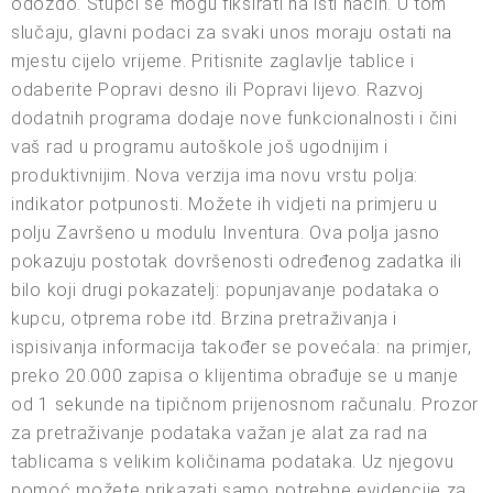
odozdo. Stupci se mogu fiksirati na isti način. U tom
slučaju, glavni podaci za svaki unos moraju ostati na
mjestu cijelo vrijeme. Pritisnite zaglavlje tablice i
odaberite Popravi desno ili Popravi lijevo. Razvoj
dodatnih programa dodaje nove funkcionalnosti i čini
vaš rad u programu autoškole još ugodnijim i
produktivnijim. Nova verzija ima novu vrstu polja:
indikator potpunosti. Možete ih vidjeti na primjeru u
polju Završeno u modulu Inventura. Ova polja jasno
pokazuju postotak dovršenosti određenog zadatka ili
bilo koji drugi pokazatelj: popunjavanje podataka o
kupcu, otprema robe itd. Brzina pretraživanja i
ispisivanja informacija također se povećala: na primjer,
preko 20.000 zapisa o klijentima obrađuje se u manje
od 1 sekunde na tipičnom prijenosnom računalu. Prozor
za pretraživanje podataka važan je alat za rad na
tablicama s velikim količinama podataka. Uz njegovu
pomoć možete prikazati samo potrebne evidencije za