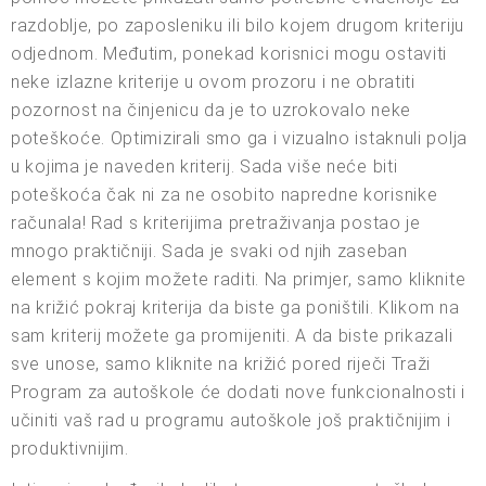
razdoblje, po zaposleniku ili bilo kojem drugom kriteriju
odjednom. Međutim, ponekad korisnici mogu ostaviti
neke izlazne kriterije u ovom prozoru i ne obratiti
pozornost na činjenicu da je to uzrokovalo neke
poteškoće. Optimizirali smo ga i vizualno istaknuli polja
u kojima je naveden kriterij. Sada više neće biti
poteškoća čak ni za ne osobito napredne korisnike
računala! Rad s kriterijima pretraživanja postao je
mnogo praktičniji. Sada je svaki od njih zaseban
element s kojim možete raditi. Na primjer, samo kliknite
na križić pokraj kriterija da biste ga poništili. Klikom na
sam kriterij možete ga promijeniti. A da biste prikazali
sve unose, samo kliknite na križić pored riječi Traži
Program za autoškole će dodati nove funkcionalnosti i
učiniti vaš rad u programu autoškole još praktičnijim i
produktivnijim.