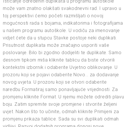
Isticanje određenih duplikata u programu autoškole
može vam znatno olakšati svakodnevni rad. I upravo u
toj perspektivi ćemo početi razmišljati o novoj
mogućnosti rada s bojama, indikatorima i fotografijama
u našem programu autoškole. U vodiču za imenovanje
vidjet ćete da u stupcu Stavke postoje neki duplikati.
Prisutnost duplikata može značajno usporiti vaše
poslovanje. Bilo bi zgodno dodijeliti te duplikate. Samo
desnom tipkom miša kliknite tablicu da biste otvorili
kontekstni izbornik i odaberite Uvjetno oblikovanje. U
prozoru koji se pojavi odaberite Novo... za dodavanje
novog uvjeta. U prozoru koji se otvori odaberite
naredbu Formatiraj samo ponavljajuće vrijednosti. Za
promjenu kliknite Format. U njemu možete odrediti plavu
boju. Zatim spremite svoje promjene i stvorite željeni
uvjet. Nakon što to učinite, odmah kliknite Primijeni za
promjenu prikaza tablice. Sada su svi duplikati odmah
vidljivi. Razvoj dodatnih programa donosi nove