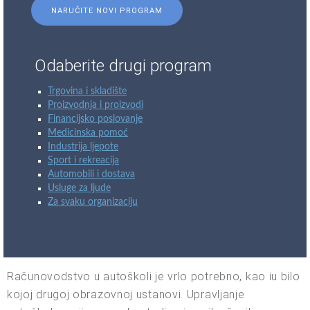
NARUČITE NOVI PROGRAM
Odaberite drugi program
Trgovina i skladište
Proizvodnja i proizvodi
Financijsko poslovanje
Medicinska pomoć
Industrija ljepote
Sport i rekreacija
Automobili i dostava
Usluge za ljude
Za svaku organizaciju
Računovodstvo u autoškoli je vrlo potrebno, kao iu bilo
kojoj drugoj obrazovnoj ustanovi. Upravljanje