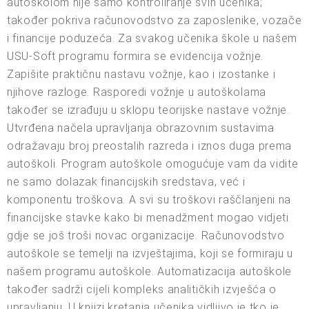
autoškolom nije samo kontroliranje svih učenika;
također pokriva računovodstvo za zaposlenike, vozače
i financije poduzeća. Za svakog učenika škole u našem
USU-Soft programu formira se evidencija vožnje.
Zapišite praktičnu nastavu vožnje, kao i izostanke i
njihove razloge. Rasporedi vožnje u autoškolama
također se izrađuju u sklopu teorijske nastave vožnje.
Utvrđena načela upravljanja obrazovnim sustavima
odražavaju broj preostalih razreda i iznos duga prema
autoškoli. Program autoškole omogućuje vam da vidite
ne samo dolazak financijskih sredstava, već i
komponentu troškova. A svi su troškovi raščlanjeni na
financijske stavke kako bi menadžment mogao vidjeti
gdje se još troši novac organizacije. Računovodstvo
autoškole se temelji na izvještajima, koji se formiraju u
našem programu autoškole. Automatizacija autoškole
također sadrži cijeli kompleks analitičkih izvješća o
upravljanju. U knjizi kretanja učenika vidljivo je tko je,