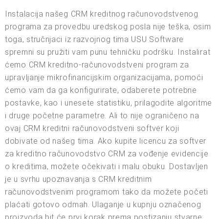
Instalacija našeg CRM kreditnog računovodstvenog
programa za provedbu uredskog posla nije teška, osim
toga, stručnjaci iz razvojnog tima USU Software
spremni su pružiti vam punu tehničku podršku. Instalirat
ćemo CRM kreditno-računovodstveni program za
upravljanje mikrofinancijskim organizacijama, pomoći
ćemo vam da ga konfigurirate, odaberete potrebne
postavke, kao i unesete statistiku, prilagodite algoritme
i druge početne parametre. Ali to nije ograničeno na
ovaj CRM kreditni računovodstveni softver koji
dobivate od našeg tima. Ako kupite licencu za softver
za kreditno računovodstvo CRM za vođenje evidencije
o kreditima, možete očekivati i malu obuku. Dostavljen
je u svrhu upoznavanja s CRM kreditnim
računovodstvenim programom tako da možete početi
plaćati gotovo odmah. Ulaganje u kupnju označenog
proizvoda bit će prvi korak prema postizanju stvarne