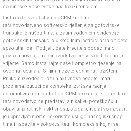
dominacije Vaše tvrtke nad konkurencijom.
Instalirajte sveobuhvatno CRM kreditno
računovodstveno softversko rješenje za gotovinske
transakcije našeg tima, a zatim vođenjem evidencije
gotovinskih transakcija u kreditnim institucijama bit ćete
apsolutni lider. Podijelit ćete kredite s podacima o
povratu novca, a računovodstvo će se voditi točno i na
vrijeme. Samo instalirajte naše kompletno rješenje na
osobna računala. S njim možete dominirati tržištem.
Prilikom izvođenja raznih aktivnosti nećete imati
problema, budući da kompleks izvršava radnje
automatiziranom metodom. CRM aplikacija za kreditno
računovodstvo ne predstavlja nikakvu poteškoću u
obavljanju rutinskih aktivnosti, stoga je isplativo nabaviti
je i upravljati njome. Iskoristite usluge našeg iskusnog
tima i nabavite visokokvalitetni kompleks s kojim se