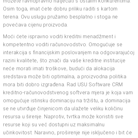
možete ravnopravno natjecati s ostalim konkurentima.
Osim toga, imat ćete dobru priliku raditi s kartom
terena. Ovu uslugu pružamo besplatno i stoga ne
povećava cijenu proizvoda.
Moći ćete ispravno voditi kreditni menadžment i
kompetentno voditi računovodstvo. Omogućuje se
interakcija s financijskim poslovanjem na odgovarajućoj
razini kvalitete, što znači da vaše kreditne institucije
neće morati imati troškove, budući da alokacija
sredstava može biti optimalna, a proizvodna politika
mora biti dobro izgrađena. Rad USU Software CRM
kreditno-računovodstvenog softvera mjera je koja vam
omogućuje istinsku dominaciju na tržištu, a dominacija
se ne utvrđuje činjenicom da ulažete veliku količinu
resursa u širenje. Naprotiv, tvrtka može koristiti sve
resurse koji su već dostupni uz maksimalnu
učinkovitost. Naravno, proširenje nije isključeno i bit će