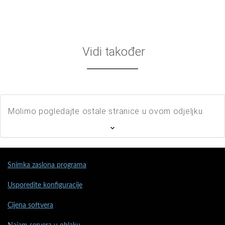
Vidi također
Molimo pogledajte ostale stranice u ovom odjeljku
Snimka zaslona programa
Usporedite konfiguracije
Cijena softvera