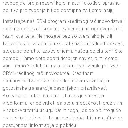
raspodjele broja rezervi koje imate. Također, ispravna
politika proizvodnje bit će dostupna za kompilaciju.
Instalirajte naš CRM program kreditnog računovodstva i
počnite održavati kreditnu evidenciju na odgovarajućoj
razini kvalitete. Ne možete bez softvera ako je cilj
tvrtke postići značajne rezultate uz minimalne troškove,
stoga se obratite zaposlenicima našeg odjela tehničke
pomoći. Tamo ćete dobiti detaljan savjet, a mi ćemo
vam pomoći odabrati najprikladniji softverski proizvod
CRM kreditnog računovodstva. Kreditnom
računovodstvu može se pridati dužna važnost, a
gotovinske transakcije besprijekorno izvršavati.
Korisnici bi trebali stupiti u interakciju sa svojim
kreditorima jer će vidjeti da ste u mogućnosti pružiti im
visokokvalitetnu uslugu. Osim toga, još će biti moguće
malo sniziti cijene. Ti bi procesi trebali biti mogući zbog
dostupnosti informacija o pokriću.