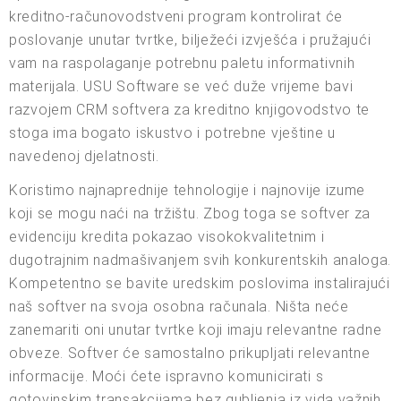
kreditno-računovodstveni program kontrolirat će
poslovanje unutar tvrtke, bilježeći izvješća i pružajući
vam na raspolaganje potrebnu paletu informativnih
materijala. USU Software se već duže vrijeme bavi
razvojem CRM softvera za kreditno knjigovodstvo te
stoga ima bogato iskustvo i potrebne vještine u
navedenoj djelatnosti.
Koristimo najnaprednije tehnologije i najnovije izume
koji se mogu naći na tržištu. Zbog toga se softver za
evidenciju kredita pokazao visokokvalitetnim i
dugotrajnim nadmašivanjem svih konkurentskih analoga.
Kompetentno se bavite uredskim poslovima instalirajući
naš softver na svoja osobna računala. Ništa neće
zanemariti oni unutar tvrtke koji imaju relevantne radne
obveze. Softver će samostalno prikupljati relevantne
informacije. Moći ćete ispravno komunicirati s
gotovinskim transakcijama bez gubljenja iz vida važnih