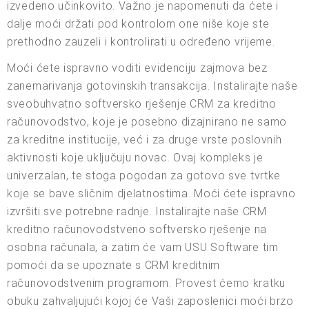
izvedeno učinkovito. Važno je napomenuti da ćete i
dalje moći držati pod kontrolom one niše koje ste
prethodno zauzeli i kontrolirati u određeno vrijeme.
Moći ćete ispravno voditi evidenciju zajmova bez
zanemarivanja gotovinskih transakcija. Instalirajte naše
sveobuhvatno softversko rješenje CRM za kreditno
računovodstvo, koje je posebno dizajnirano ne samo
za kreditne institucije, već i za druge vrste poslovnih
aktivnosti koje uključuju novac. Ovaj kompleks je
univerzalan, te stoga pogodan za gotovo sve tvrtke
koje se bave sličnim djelatnostima. Moći ćete ispravno
izvršiti sve potrebne radnje. Instalirajte naše CRM
kreditno računovodstveno softversko rješenje na
osobna računala, a zatim će vam USU Software tim
pomoći da se upoznate s CRM kreditnim
računovodstvenim programom. Provest ćemo kratku
obuku zahvaljujući kojoj će Vaši zaposlenici moći brzo