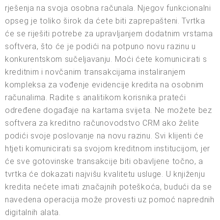
rješenja na svoja osobna računala. Njegov funkcionalni
opseg je toliko širok da ćete biti zaprepašteni. Tvrtka
će se riješiti potrebe za upravljanjem dodatnim vrstama
softvera, što će je podići na potpuno novu razinu u
konkurentskom sučeljavanju. Moći ćete komunicirati s
kreditnim i novčanim transakcijama instaliranjem
kompleksa za vođenje evidencije kredita na osobnim
računalima. Radite s analitikom korisnika prateći
određene događaje na kartama svijeta. Ne možete bez
softvera za kreditno računovodstvo CRM ako želite
podići svoje poslovanje na novu razinu. Svi klijenti će
htjeti komunicirati sa svojom kreditnom institucijom, jer
će sve gotovinske transakcije biti obavljene točno, a
tvrtka će dokazati najvišu kvalitetu usluge. U knjiženju
kredita nećete imati značajnih poteškoća, budući da se
navedena operacija može provesti uz pomoć naprednih
digitalnih alata.