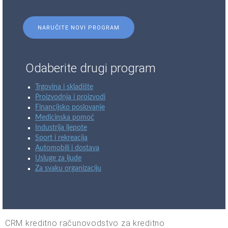
NARUČITE NOVI PROGRAM
Odaberite drugi program
Trgovina i skladište
Proizvodnja i proizvodi
Financijsko poslovanje
Medicinska pomoć
Industrija ljepote
Sport i rekreacija
Automobili i dostava
Usluge za ljude
Za svaku organizaciju
CRM kreditno računovodstvo za kreditno