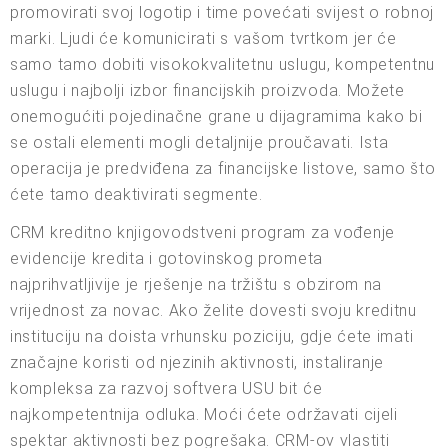
promovirati svoj logotip i time povećati svijest o robnoj
marki. Ljudi će komunicirati s vašom tvrtkom jer će
samo tamo dobiti visokokvalitetnu uslugu, kompetentnu
uslugu i najbolji izbor financijskih proizvoda. Možete
onemogućiti pojedinačne grane u dijagramima kako bi
se ostali elementi mogli detaljnije proučavati. Ista
operacija je predviđena za financijske listove, samo što
ćete tamo deaktivirati segmente.
CRM kreditno knjigovodstveni program za vođenje
evidencije kredita i gotovinskog prometa
najprihvatljivije je rješenje na tržištu s obzirom na
vrijednost za novac. Ako želite dovesti svoju kreditnu
instituciju na doista vrhunsku poziciju, gdje ćete imati
značajne koristi od njezinih aktivnosti, instaliranje
kompleksa za razvoj softvera USU bit će
najkompetentnija odluka. Moći ćete održavati cijeli
spektar aktivnosti bez pogrešaka. CRM-ov vlastiti