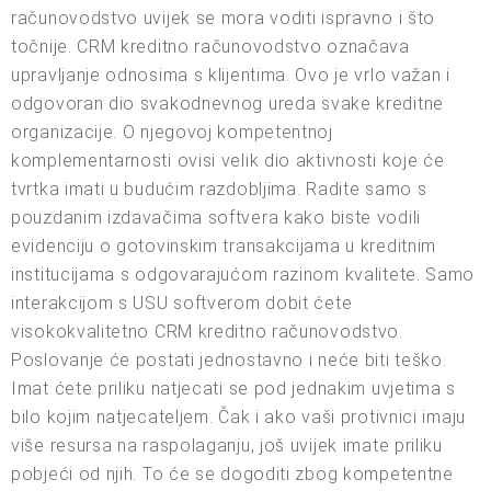
računovodstvo uvijek se mora voditi ispravno i što
točnije. CRM kreditno računovodstvo označava
upravljanje odnosima s klijentima. Ovo je vrlo važan i
odgovoran dio svakodnevnog ureda svake kreditne
organizacije. O njegovoj kompetentnoj
komplementarnosti ovisi velik dio aktivnosti koje će
tvrtka imati u budućim razdobljima. Radite samo s
pouzdanim izdavačima softvera kako biste vodili
evidenciju o gotovinskim transakcijama u kreditnim
institucijama s odgovarajućom razinom kvalitete. Samo
interakcijom s USU softverom dobit ćete
visokokvalitetno CRM kreditno računovodstvo.
Poslovanje će postati jednostavno i neće biti teško.
Imat ćete priliku natjecati se pod jednakim uvjetima s
bilo kojim natjecateljem. Čak i ako vaši protivnici imaju
više resursa na raspolaganju, još uvijek imate priliku
pobjeći od njih. To će se dogoditi zbog kompetentne