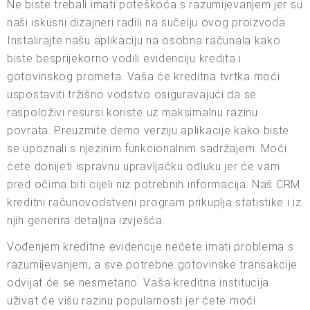
Ne biste trebali imati poteškoća s razumijevanjem jer su
naši iskusni dizajneri radili na sučelju ovog proizvoda.
Instalirajte našu aplikaciju na osobna računala kako
biste besprijekorno vodili evidenciju kredita i
gotovinskog prometa. Vaša će kreditna tvrtka moći
uspostaviti tržišno vodstvo osiguravajući da se
raspoloživi resursi koriste uz maksimalnu razinu
povrata. Preuzmite demo verziju aplikacije kako biste
se upoznali s njezinim funkcionalnim sadržajem. Moći
ćete donijeti ispravnu upravljačku odluku jer će vam
pred očima biti cijeli niz potrebnih informacija. Naš CRM
kreditni računovodstveni program prikuplja statistike i iz
njih generira detaljna izvješća.
Vođenjem kreditne evidencije nećete imati problema s
razumijevanjem, a sve potrebne gotovinske transakcije
odvijat će se nesmetano. Vaša kreditna institucija
uživat će višu razinu popularnosti jer ćete moći