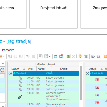
sko pravo
Provjereni izdavač
Znak povj