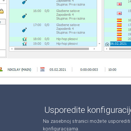
Usporedite konfiguraci
Na zasebnoj stranici možete usporediti 
konfiguracijama.