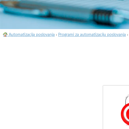
Automatizacija poslovanja
›
Programi za automatizaciju poslovanja