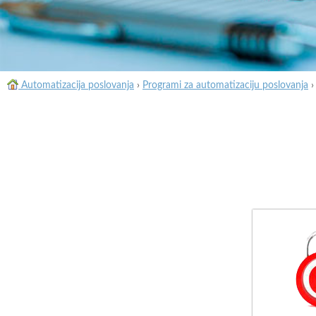
Automatizacija poslovanja
›
Programi za automatizaciju poslovanja