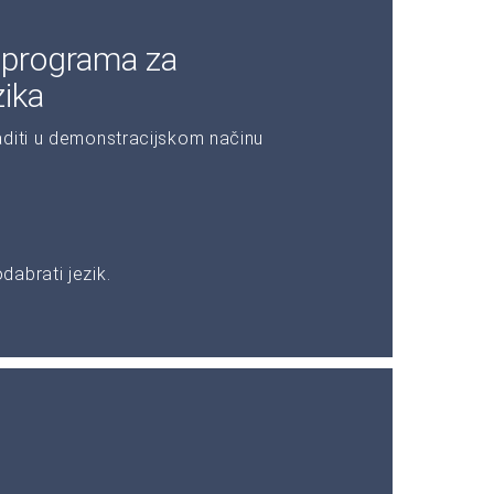
 programa za
zika
aditi u demonstracijskom načinu
abrati jezik.