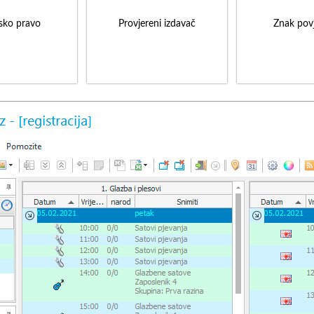
sko pravo
Provjereni izdavač
Znak povj