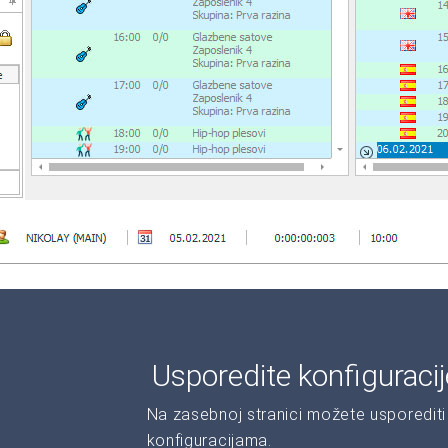
Usporedite konfiguraci
Na zasebnoj stranici možete usporediti 
konfiguracijama.