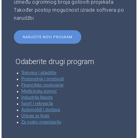
između ogromnog broja gotovih projekata.
Također postoji mogućnost izrade softvera po
narudžbi.
NARUČITE NOVI PROGRAM
Odaberite drugi program
Trgovina i skladište
Proizvodnja i proizvodi
Financijsko poslovanje
Medicinska pomoć
Industrija ljepote
Sport i rekreacija
Automobili i dostava
Usluge za ljude
Za svaku organizaciju