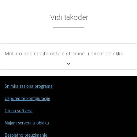
Vidi također
Molimo pogledajte ostale stranice u ovom odjeljku
Snimka zaslona programa
Usporedite konfiguracije
Cijena softvera
Najam servera u oblaku
Besplatno preuzimanje