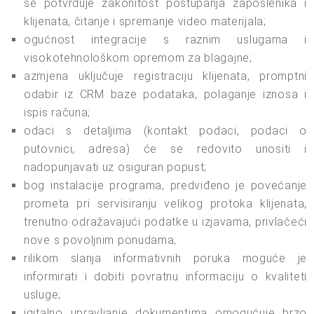
se potvrđuje zakonitost postupanja zaposlenika i
klijenata, čitanje i spremanje video materijala;
ogućnost integracije s raznim uslugama i
visokotehnološkom opremom za blagajne;
azmjena uključuje registraciju klijenata, promptni
odabir iz CRM baze podataka, polaganje iznosa i
ispis računa;
odaci s detaljima (kontakt podaci, podaci o
putovnici, adresa) će se redovito unositi i
nadopunjavati uz osiguran popust;
bog instalacije programa, predviđeno je povećanje
prometa pri servisiranju velikog protoka klijenata,
trenutno odražavajući podatke u izjavama, privlačeći
nove s povoljnim ponudama;
rilikom slanja informativnih poruka moguće je
informirati i dobiti povratnu informaciju o kvaliteti
usluge;
igitalno upravljanje dokumentima omogućuje brzo