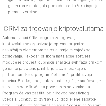
generiranje materijala pomoću predložaka ispunjenih
prema uzorcima.
CRM za trgovanje kriptovalutama
Automatizirani CRM program za trgovanje
kriptovalutama organizacije oprema organizaciju
najvažnijim elementom za osiguranje mjenjačkog
poslovanja. Također, prilikom instalacije softvera
moguće je provesti dubinsku analitiku svih faza prilikom
generiranja potencijalnih klijenata, interakcije s
platformom. Kroz program ćete moći pratiti svoju
imovinu. Bilo koje polje aktivnosti uključuje suočavanje
s brojnim poteškoćama povezanim sa zamkama.
Program će vas zaštititi od njihovog negativnog
utjecaja, učinkovito izvršavajući dodijeljene zadatke
brzo i učinkovito. Softver Universal Accounting System