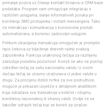
primanje poziva uz čitanje kontakt brojeva iz CRM baze
podataka. Program vam omogućuje integraciju s
različitim uslugama, slanje informativnih poruka pri
korištenju SMS pristupnika i instant messengera. Tako
će interakcija i komunikacija s korisnicima postati
automatizirana, a korisnici zadovoljni uslugom.
Prilikom obavljanja transakcija omogućen je promptni
ispis čekova uz bilježenje dnevnih radnji svakog
zaposlenika. Funkcija unakrsnog tečaja za razmjenu
zaslužuje posebnu pozornost. Koristi se ako ne postoji
određeni tečaj za vašu nacionalnu valutu. U ovom
slučaju tečaj se izravno izračunava iz jedne valute u
drugu. Za procjenu dobiti tvrtke za sve podružnice,
moguće je prikazati izvješće s detaljnom analitikom
koja odražava sve transakcije u količini i obujmu,
korištenoj nacionalnoj ili stranoj valuti. Ovdje će se
također odraziti tečaj koji se koristi za izračun