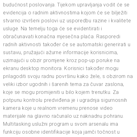
budućnost poslovanja. Tijekom upravljanja vodit će se
evidencija o radnim aktivnostima kojom će se bilježiti
stvarno izvršeni poslovi uz usporedbu razine i kvalitete
usluge. Na temelju toga će se evidentirati i
obračunavati konačna mjesečna plaća. Rasporedi
radnih aktivnosti također će se automatski generirati u
sustavu, pružajući ažurne informacije korisnicima,
uzimajući u obzir promjene kroz pop-up poruke na
ekranu desktop monitora. Korisnici također mogu
prilagoditi svoju radnu površinu kako žele, s obzirom na
veliki izbor ugodnih i šarenih tema za čuvar zaslona,
koje se mogu promijeniti u bilo kojem trenutku. Za
potpunu kontrolu predviđena je i ugradnja sigurnosnih
kamera koje u realnom vremenu prenose video
materijale na glavno računalo uz naknadnu pohranu.
Multitasking uslužni program u svom arsenalu ima
funkciju osobne identifikacije koja jamči točnost u