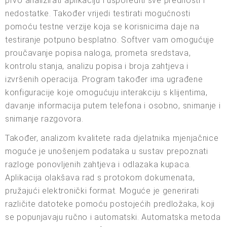
prvo analizirati aplikaciju i usporediti sve prednosti i
nedostatke. Također vrijedi testirati mogućnosti
pomoću testne verzije koja se korisnicima daje na
testiranje potpuno besplatno. Softver vam omogućuje
proučavanje popisa naloga, prometa sredstava,
kontrolu stanja, analizu popisa i broja zahtjeva i
izvršenih operacija. Program također ima ugrađene
konfiguracije koje omogućuju interakciju s klijentima,
davanje informacija putem telefona i osobno, snimanje i
snimanje razgovora.
Također, analizom kvalitete rada djelatnika mjenjačnice
moguće je unošenjem podataka u sustav prepoznati
razloge ponovljenih zahtjeva i odlazaka kupaca.
Aplikacija olakšava rad s protokom dokumenata,
pružajući elektronički format. Moguće je generirati
različite datoteke pomoću postojećih predložaka, koji
se popunjavaju ručno i automatski. Automatska metoda