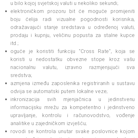
u bilo kojoj svjetskoj valuti u nekoliko sekundi;
elektroničkom prozoru bit će moguće promijeniti
boju ćelija radi vizualne pogodnosti korisnika,
odražavajući stanje sredstava u određenoj valuti,
prodaju i kupnju, veličinu popusta za stalne kupce
itd.;
oguće je koristiti funkciju "Cross Rate", koja se
koristi u nedostatku obvezne stope kroz vašu
nacionalnu valutu, izravno razmjenjujući sva
sredstva;
azmjena između zaposlenika registriranih u sustavu
odvija se automatski putem lokalne veze;
inkronizacija svih mjenjačnica u jedinstvenu
informacijsku mrežu za kompetentno i jedinstveno
upravljanje, kontrolu i računovodstvo, vođenje
analitike u zajedničkom izvješću;
rovodi se kontrola unutar svake poslovnice kojom