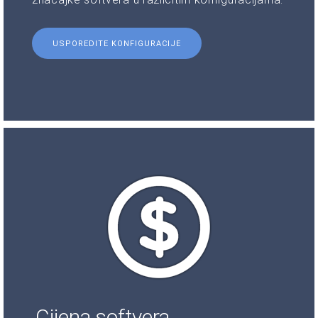
USPOREDITE KONFIGURACIJE
Cijena softvera