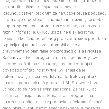
mogućnostima koje pruža. Ako imate pitanja, možete
se obratiti našim stručnjacima za savjet.
Računovodstveni program za narudžbe pruža poduzeću
informacije o postojećim narudžbama, uzimajući u obzir
stupanj spremnosti, promatranje statusa, optimizaciju
raznih informacija, uključujući zalihe u skladištima,
fiksiranje količina određenog proizvoda, unos podataka
o primljenoj narudžbi za automobil dijelova,
pravovremeno planiranje proizvodnog dijela i resursa.
Računovodstveni program za narudžbe autodijelova
lako će proširiti bazu kupaca, povećati prodaju i
povećati profitabilnost tvrtke. Svi znaju da je
automatizacija računovodstva autodijelova prilično
naporan posao, ali naš program USU Software brzo i
učinkovito se nosi sa svim zadacima. Za razliku od
sličnih aplikacija, naš automatizirani program ima
napredne konfiguracijske postavke, višekorisnički način
rada, nisku cijenu, bez mjesečne naknade, a može se