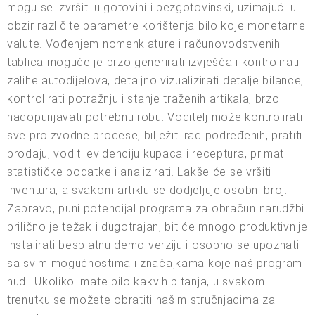
mogu se izvršiti u gotovini i bezgotovinski, uzimajući u
obzir različite parametre korištenja bilo koje monetarne
valute. Vođenjem nomenklature i računovodstvenih
tablica moguće je brzo generirati izvješća i kontrolirati
zalihe autodijelova, detaljno vizualizirati detalje bilance,
kontrolirati potražnju i stanje traženih artikala, brzo
nadopunjavati potrebnu robu. Voditelj može kontrolirati
sve proizvodne procese, bilježiti rad podređenih, pratiti
prodaju, voditi evidenciju kupaca i receptura, primati
statističke podatke i analizirati. Lakše će se vršiti
inventura, a svakom artiklu se dodjeljuje osobni broj.
Zapravo, puni potencijal programa za obračun narudžbi
prilično je težak i dugotrajan, bit će mnogo produktivnije
instalirati besplatnu demo verziju i osobno se upoznati
sa svim mogućnostima i značajkama koje naš program
nudi. Ukoliko imate bilo kakvih pitanja, u svakom
trenutku se možete obratiti našim stručnjacima za