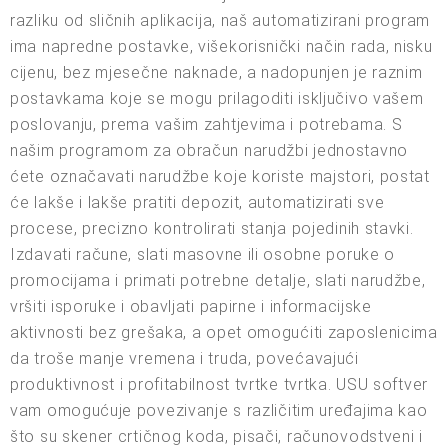
razliku od sličnih aplikacija, naš automatizirani program
ima napredne postavke, višekorisnički način rada, nisku
cijenu, bez mjesečne naknade, a nadopunjen je raznim
postavkama koje se mogu prilagoditi isključivo vašem
poslovanju, prema vašim zahtjevima i potrebama. S
našim programom za obračun narudžbi jednostavno
ćete označavati narudžbe koje koriste majstori, postat
će lakše i lakše pratiti depozit, automatizirati sve
procese, precizno kontrolirati stanja pojedinih stavki.
Izdavati račune, slati masovne ili osobne poruke o
promocijama i primati potrebne detalje, slati narudžbe,
vršiti isporuke i obavljati papirne i informacijske
aktivnosti bez grešaka, a opet omogućiti zaposlenicima
da troše manje vremena i truda, povećavajući
produktivnost i profitabilnost tvrtke tvrtka. USU softver
vam omogućuje povezivanje s različitim uređajima kao
što su skener crtičnog koda, pisači, računovodstveni i