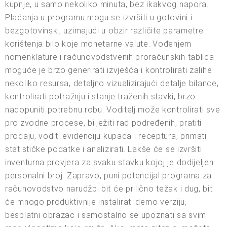
kupnje, u samo nekoliko minuta, bez ikakvog napora.
Plaćanja u programu mogu se izvršiti u gotovini i
bezgotovinski, uzimajući u obzir različite parametre
korištenja bilo koje monetarne valute. Vođenjem
nomenklature i računovodstvenih proračunskih tablica
moguće je brzo generirati izvješća i kontrolirati zalihe
nekoliko resursa, detaljno vizualizirajući detalje bilance,
kontrolirati potražnju i stanje traženih stavki, brzo
nadopuniti potrebnu robu. Voditelj može kontrolirati sve
proizvodne procese, bilježiti rad podređenih, pratiti
prodaju, voditi evidenciju kupaca i receptura, primati
statističke podatke i analizirati. Lakše će se izvršiti
inventurna provjera za svaku stavku kojoj je dodijeljen
personalni broj. Zapravo, puni potencijal programa za
računovodstvo narudžbi bit će prilično težak i dug, bit
će mnogo produktivnije instalirati demo verziju,
besplatni obrazac i samostalno se upoznati sa svim