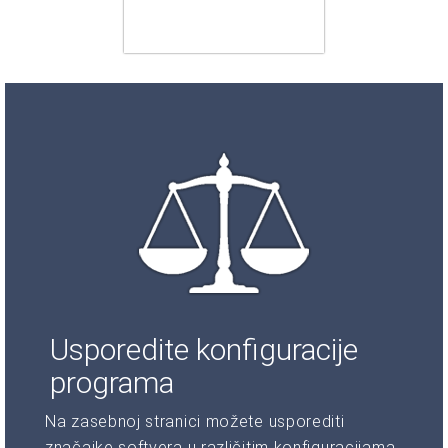
Usporedite konfiguracije
programa
Na zasebnoj stranici možete usporediti
značajke softvera u različitim konfiguracijama.