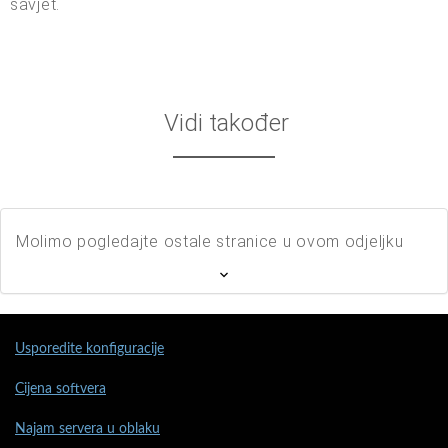
savjet.
Vidi također
Molimo pogledajte ostale stranice u ovom odjeljku
Usporedite konfiguracije
Cijena softvera
Najam servera u oblaku