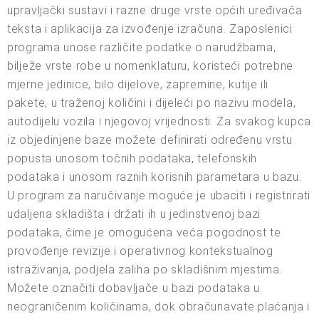
upravljački sustavi i razne druge vrste općih uređivača
teksta i aplikacija za izvođenje izračuna. Zaposlenici
programa unose različite podatke o narudžbama,
bilježe vrste robe u nomenklaturu, koristeći potrebne
mjerne jedinice, bilo dijelove, zapremine, kutije ili
pakete, u traženoj količini i dijeleći po nazivu modela,
autodijelu vozila i njegovoj vrijednosti. Za svakog kupca
iz objedinjene baze možete definirati određenu vrstu
popusta unosom točnih podataka, telefonskih
podataka i unosom raznih korisnih parametara u bazu.
U program za naručivanje moguće je ubaciti i registrirati
udaljena skladišta i držati ih u jedinstvenoj bazi
podataka, čime je omogućena veća pogodnost te
provođenje revizije i operativnog kontekstualnog
istraživanja, podjela zaliha po skladišnim mjestima.
Možete označiti dobavljače u bazi podataka u
neograničenim količinama, dok obračunavate plaćanja i