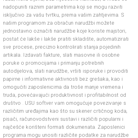
nadopuniti raznim parametrima koji se mogu razviti
isključivo za vašu tvrtku, prema vašim zahtjevima. S
našim programom za obračun narudžbi možete
jednostavno označiti narudžbe koje koriste majstori,
postat će lakše i lakše pratiti skladište, automatizirati
sve procese, precizno kontrolirati stanja pojedinih
artikala. Izdavati fakture, slati masovne ili osobne
poruke o promocijama i primanju potrebnih
autodijelova, slati narudžbe, vršiti isporuke i provoditi
papirne i informativne aktivnosti bez grešaka, kao i
omogućiti zaposlenicima da troše manje vremena i
truda, povećavajući produktivnost i profitabilnost od
društvo . USU softver vam omogućuje povezivanje s
različitim uređajima kao što su skener crtičnog koda,
pisači, računovodstveni sustavi i različiti popularni i
najčešće korišteni formati dokumenata. Zaposlenici
programa mogu unositi različite podatke za narudžbe