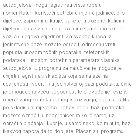
autodijelova, mogu registrirati vrste robe u
nomenklaturi, koristeći potrebne mjerne jedinice, bilo
dijelove, zapreminu, kutije, pakete, u traženoj količini i
dijeleći po nazivu modela, za primjer, automatski dio
vozila i njegova vrijednost. Za svakog kupca iz
jedinstvene baze možete odrediti određenu vrstu
popusta unosom točnih podataka, telefonskih
podataka i unosom potrebnih parametara vlasnika
autodijelova. U programu za naručivanje moguće je
unijeti i registrirati skladišta koja se nalaze na
udaljenosti i voditi ih u jedinstvenoj bazi podataka, čime
je omogućena veća pogodnost te provođenje revizije i
operativnog kontekstualnog istraživanja, podjela zaliha
po skladišnim mjestima. Dobavljače u bazi podataka
možete označiti u neograničenim količinama, uz
obračun plaćanja i kupnje, u samo nekoliko minuta, bez
ikakvog napora da to dobijete. Plaćanja u programu