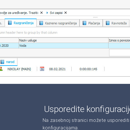
Usporedite konfiguraci
Na zasebnoj stranici možete usporediti 
konfiguracijama.