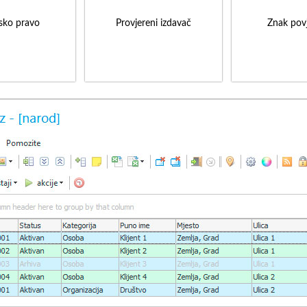
sko pravo
Provjereni izdavač
Znak povj