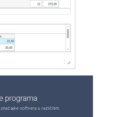
je programa
značajke softvera u različitim