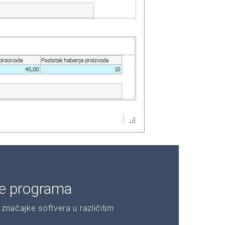
je programa
značajke softvera u različitim