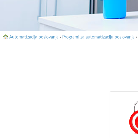
Automatizacija poslovanja
›
Programi za automatizaciju poslovanja