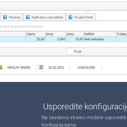
Usporedite konfiguraci
Na zasebnoj stranici možete usporediti 
konfiguracijama.