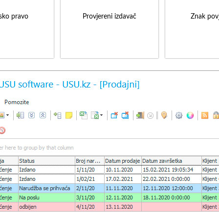
sko pravo
Provjereni izdavač
Znak povj