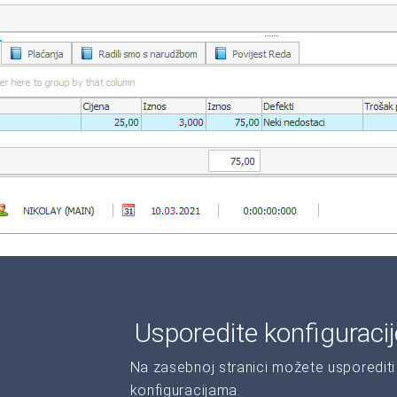
Usporedite konfiguraci
Na zasebnoj stranici možete usporediti 
konfiguracijama.