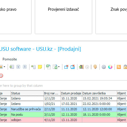
sko pravo
Provjereni izdavač
Znak povj