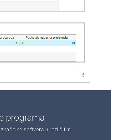
je programa
značajke softvera u različitim