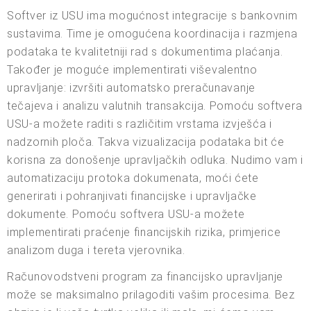
Softver iz USU ima mogućnost integracije s bankovnim
sustavima. Time je omogućena koordinacija i razmjena
podataka te kvalitetniji rad s dokumentima plaćanja.
Također je moguće implementirati viševalentno
upravljanje: izvršiti automatsko preračunavanje
tečajeva i analizu valutnih transakcija. Pomoću softvera
USU-a možete raditi s različitim vrstama izvješća i
nadzornih ploča. Takva vizualizacija podataka bit će
korisna za donošenje upravljačkih odluka. Nudimo vam i
automatizaciju protoka dokumenata, moći ćete
generirati i pohranjivati financijske i upravljačke
dokumente. Pomoću softvera USU-a možete
implementirati praćenje financijskih rizika, primjerice
analizom duga i tereta vjerovnika.
Računovodstveni program za financijsko upravljanje
može se maksimalno prilagoditi vašim procesima. Bez