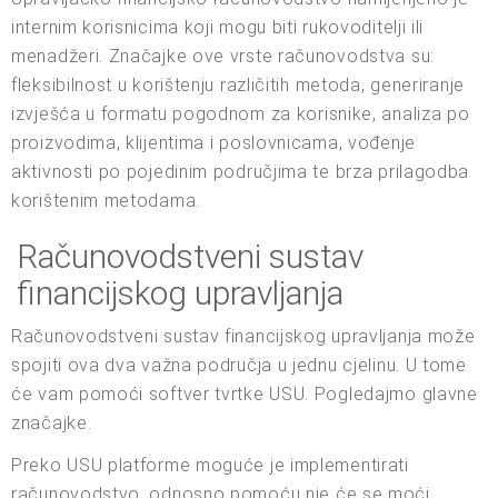
internim korisnicima koji mogu biti rukovoditelji ili
menadžeri. Značajke ove vrste računovodstva su:
fleksibilnost u korištenju različitih metoda, generiranje
izvješća u formatu pogodnom za korisnike, analiza po
proizvodima, klijentima i poslovnicama, vođenje
aktivnosti po pojedinim područjima te brza prilagodba
korištenim metodama.
Računovodstveni sustav
financijskog upravljanja
Računovodstveni sustav financijskog upravljanja može
spojiti ova dva važna područja u jednu cjelinu. U tome
će vam pomoći softver tvrtke USU. Pogledajmo glavne
značajke.
Preko USU platforme moguće je implementirati
računovodstvo, odnosno pomoću nje će se moći