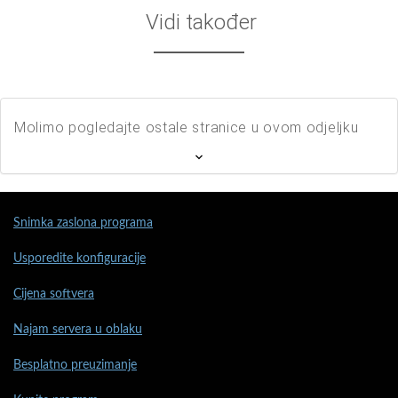
Vidi također
Molimo pogledajte ostale stranice u ovom odjeljku
Snimka zaslona programa
Usporedite konfiguracije
Cijena softvera
Najam servera u oblaku
Besplatno preuzimanje