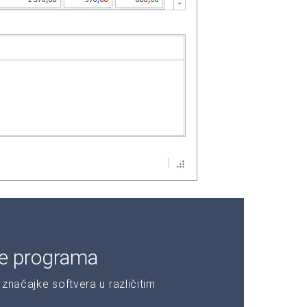
je programa
značajke softvera u različitim