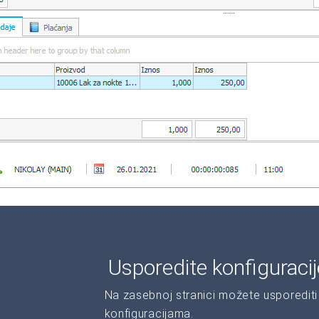
Usporedite konfiguraci
Na zasebnoj stranici možete usporediti 
konfiguracijama.