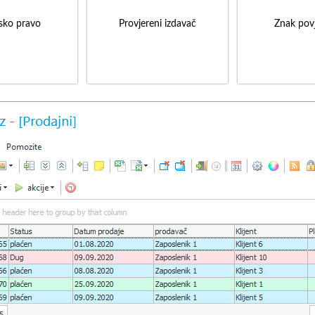
sko pravo
Provjereni izdavač
Znak povj