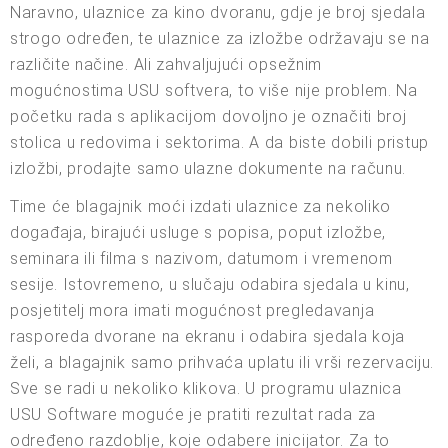
Naravno, ulaznice za kino dvoranu, gdje je broj sjedala
strogo određen, te ulaznice za izložbe održavaju se na
različite načine. Ali zahvaljujući opsežnim
mogućnostima USU softvera, to više nije problem. Na
početku rada s aplikacijom dovoljno je označiti broj
stolica u redovima i sektorima. A da biste dobili pristup
izložbi, prodajte samo ulazne dokumente na računu.
Time će blagajnik moći izdati ulaznice za nekoliko
događaja, birajući usluge s popisa, poput izložbe,
seminara ili filma s nazivom, datumom i vremenom
sesije. Istovremeno, u slučaju odabira sjedala u kinu,
posjetitelj mora imati mogućnost pregledavanja
rasporeda dvorane na ekranu i odabira sjedala koja
želi, a blagajnik samo prihvaća uplatu ili vrši rezervaciju.
Sve se radi u nekoliko klikova. U programu ulaznica
USU Software moguće je pratiti rezultat rada za
određeno razdoblje, koje odabere inicijator. Za to