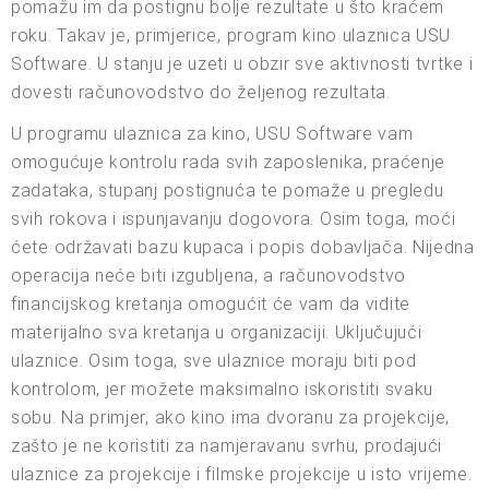
pomažu im da postignu bolje rezultate u što kraćem
roku. Takav je, primjerice, program kino ulaznica USU
Software. U stanju je uzeti u obzir sve aktivnosti tvrtke i
dovesti računovodstvo do željenog rezultata.
U programu ulaznica za kino, USU Software vam
omogućuje kontrolu rada svih zaposlenika, praćenje
zadataka, stupanj postignuća te pomaže u pregledu
svih rokova i ispunjavanju dogovora. Osim toga, moći
ćete održavati bazu kupaca i popis dobavljača. Nijedna
operacija neće biti izgubljena, a računovodstvo
financijskog kretanja omogućit će vam da vidite
materijalno sva kretanja u organizaciji. Uključujući
ulaznice. Osim toga, sve ulaznice moraju biti pod
kontrolom, jer možete maksimalno iskoristiti svaku
sobu. Na primjer, ako kino ima dvoranu za projekcije,
zašto je ne koristiti za namjeravanu svrhu, prodajući
ulaznice za projekcije i filmske projekcije u isto vrijeme.