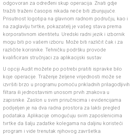
odgovoran za određeni skup operacija. Znati gdje
tražiti traženi časopis nikada neće biti zbunjujuće.
Prisutnost logotipa na glavnom radnom području, kao i
na zaglavlju tvrtke, pokazatelj je vašeg stava prema
korporativnom identitetu. Uredski radni jezik i izbornik
mogu biti po vašem izboru. Može biti različit čak i za
različite korisnike. Tehničku podršku provode
kvalificirani stručnjaci za aplikacijski sustav.
U opciji Audit možete po potrebi pratiti ispravke bilo
koje operacije. Traženje željene vrijednosti može se
izvršiti brzo u programu pomoću prikladnih prilagodljivih
filtara ili jednostavnim unosom prvih znakova u
zapisnike. Zaslon u svim priručnicima i evidencijama
podijeljen je na dva radna prostora za lakši pregled
podataka. Aplikacije omogućuju svim zaposlenicima
tvrtke da šalju zadatke kolegama na daljinu koristeći
program i vide trenutak njihovog završetka.