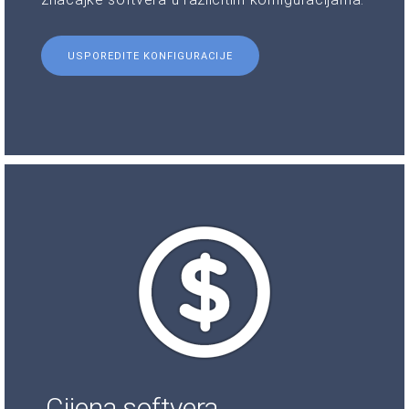
USPOREDITE KONFIGURACIJE
Cijena softvera