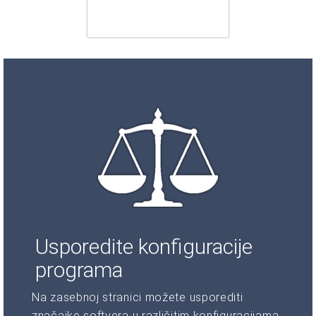
Usporedite konfiguracije
programa
Na zasebnoj stranici možete usporediti
značajke softvera u različitim konfiguracijama.