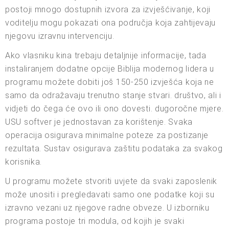
postoji mnogo dostupnih izvora za izvješćivanje, koji
voditelju mogu pokazati ona područja koja zahtijevaju
njegovu izravnu intervenciju.
Ako vlasniku kina trebaju detaljnije informacije, tada
instaliranjem dodatne opcije Biblija modernog lidera u
programu možete dobiti još 150-250 izvješća koja ne
samo da odražavaju trenutno stanje stvari. društvo, ali i
vidjeti do čega će ovo ili ono dovesti. dugoročne mjere.
USU softver je jednostavan za korištenje. Svaka
operacija osigurava minimalne poteze za postizanje
rezultata. Sustav osigurava zaštitu podataka za svakog
korisnika.
U programu možete stvoriti uvjete da svaki zaposlenik
može unositi i pregledavati samo one podatke koji su
izravno vezani uz njegove radne obveze. U izborniku
programa postoje tri modula, od kojih je svaki