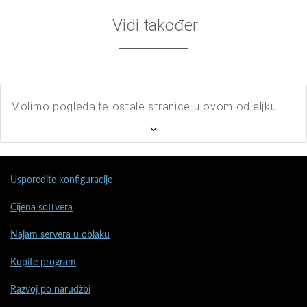
Vidi također
Molimo pogledajte ostale stranice u ovom odjeljku
Usporedite konfiguracije
Cijena softvera
Najam servera u oblaku
Kupite program
Razvoj po narudžbi