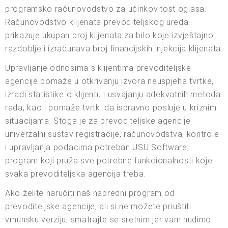
programsko računovodstvo za učinkovitost oglasa.
Računovodstvo klijenata prevoditeljskog ureda
prikazuje ukupan broj klijenata za bilo koje izvještajno
razdoblje i izračunava broj financijskih injekcija klijenata.
Upravljanje odnosima s klijentima prevoditeljske
agencije pomaže u otkrivanju izvora neuspjeha tvrtke,
izradi statistike o klijentu i usvajanju adekvatnih metoda
rada, kao i pomaže tvrtki da ispravno posluje u kriznim
situacijama. Stoga je za prevoditeljske agencije
univerzalni sustav registracije, računovodstva, kontrole
i upravljanja podacima potreban USU Software,
program koji pruža sve potrebne funkcionalnosti koje
svaka prevoditeljska agencija treba.
Ako želite naručiti naš napredni program od
prevoditeljske agencije, ali si ne možete priuštiti
vrhunsku verziju, smatrajte se sretnim jer vam nudimo