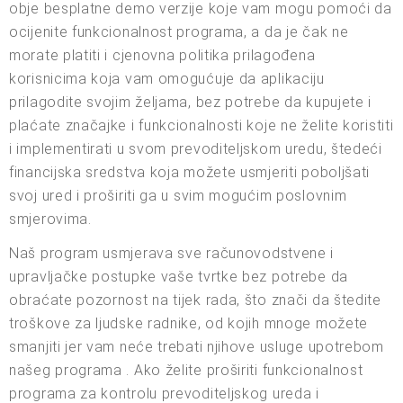
obje besplatne demo verzije koje vam mogu pomoći da
ocijenite funkcionalnost programa, a da je čak ne
morate platiti i cjenovna politika prilagođena
korisnicima koja vam omogućuje da aplikaciju
prilagodite svojim željama, bez potrebe da kupujete i
plaćate značajke i funkcionalnosti koje ne želite koristiti
i implementirati u svom prevoditeljskom uredu, štedeći
financijska sredstva koja možete usmjeriti poboljšati
svoj ured i proširiti ga u svim mogućim poslovnim
smjerovima.
Naš program usmjerava sve računovodstvene i
upravljačke postupke vaše tvrtke bez potrebe da
obraćate pozornost na tijek rada, što znači da štedite
troškove za ljudske radnike, od kojih mnoge možete
smanjiti jer vam neće trebati njihove usluge upotrebom
našeg programa . Ako želite proširiti funkcionalnost
programa za kontrolu prevoditeljskog ureda i