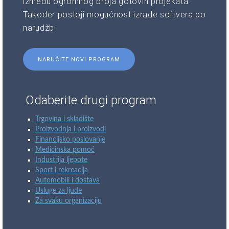
između ogromnog broja gotovih projekata.
Također postoji mogućnost izrade softvera po
narudžbi.
NARUČITE NOVI PROGRAM
Odaberite drugi program
Trgovina i skladište
Proizvodnja i proizvodi
Financijsko poslovanje
Medicinska pomoć
Industrija ljepote
Sport i rekreacija
Automobili i dostava
Usluge za ljude
Za svaku organizaciju