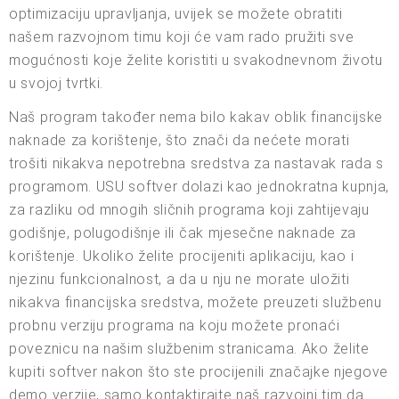
optimizaciju upravljanja, uvijek se možete obratiti
našem razvojnom timu koji će vam rado pružiti sve
mogućnosti koje želite koristiti u svakodnevnom životu
u svojoj tvrtki.
Naš program također nema bilo kakav oblik financijske
naknade za korištenje, što znači da nećete morati
trošiti nikakva nepotrebna sredstva za nastavak rada s
programom. USU softver dolazi kao jednokratna kupnja,
za razliku od mnogih sličnih programa koji zahtijevaju
godišnje, polugodišnje ili čak mjesečne naknade za
korištenje. Ukoliko želite procijeniti aplikaciju, kao i
njezinu funkcionalnost, a da u nju ne morate uložiti
nikakva financijska sredstva, možete preuzeti službenu
probnu verziju programa na koju možete pronaći
poveznicu na našim službenim stranicama. Ako želite
kupiti softver nakon što ste procijenili značajke njegove
demo verzije, samo kontaktirajte naš razvojni tim da