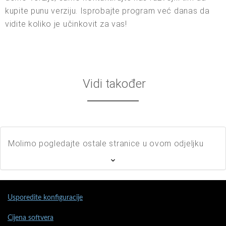
kupite punu verziju. Isprobajte program već danas da
vidite koliko je učinkovit za vas!
Vidi također
Molimo pogledajte ostale stranice u ovom odjeljku
Usporedite konfiguracije
Cijena softvera