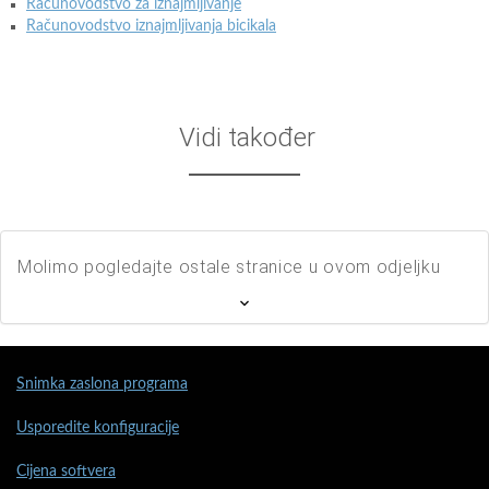
Računovodstvo za iznajmljivanje
Računovodstvo iznajmljivanja bicikala
Vidi također
Molimo pogledajte ostale stranice u ovom odjeljku
Snimka zaslona programa
Usporedite konfiguracije
Cijena softvera