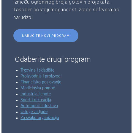
između ogromnog broja gotovih projekata.
Također postoji mogućnost izrade softvera po
narudžbi.
NARUČITE NOVI PROGRAM
Odaberite drugi program
Trgovina i skladište
Proizvodnja i proizvodi
Financijsko poslovanje
Medicinska pomoć
Industrija ljepote
Sport i rekreacija
Automobili i dostava
Usluge za ljude
Za svaku organizaciju