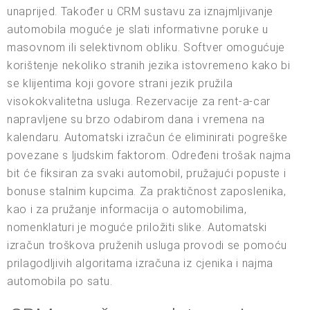
unaprijed. Također u CRM sustavu za iznajmljivanje
automobila moguće je slati informativne poruke u
masovnom ili selektivnom obliku. Softver omogućuje
korištenje nekoliko stranih jezika istovremeno kako bi
se klijentima koji govore strani jezik pružila
visokokvalitetna usluga. Rezervacije za rent-a-car
napravljene su brzo odabirom dana i vremena na
kalendaru. Automatski izračun će eliminirati pogreške
povezane s ljudskim faktorom. Određeni trošak najma
bit će fiksiran za svaki automobil, pružajući popuste i
bonuse stalnim kupcima. Za praktičnost zaposlenika,
kao i za pružanje informacija o automobilima,
nomenklaturi je moguće priložiti slike. Automatski
izračun troškova pruženih usluga provodi se pomoću
prilagodljivih algoritama izračuna iz cjenika i najma
automobila po satu.