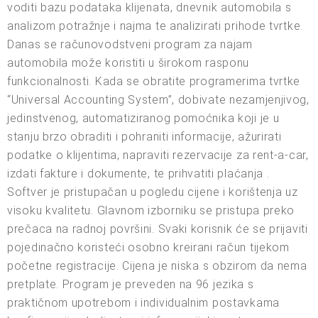
voditi bazu podataka klijenata, dnevnik automobila s
analizom potražnje i najma te analizirati prihode tvrtke.
Danas se računovodstveni program za najam
automobila može koristiti u širokom rasponu
funkcionalnosti. Kada se obratite programerima tvrtke
“Universal Accounting System”, dobivate nezamjenjivog,
jedinstvenog, automatiziranog pomoćnika koji je u
stanju brzo obraditi i pohraniti informacije, ažurirati
podatke o klijentima, napraviti rezervacije za rent-a-car,
izdati fakture i dokumente, te prihvatiti plaćanja .
Softver je pristupačan u pogledu cijene i korištenja uz
visoku kvalitetu. Glavnom izborniku se pristupa preko
prečaca na radnoj površini. Svaki korisnik će se prijaviti
pojedinačno koristeći osobno kreirani račun tijekom
početne registracije. Cijena je niska s obzirom da nema
pretplate. Program je preveden na 96 jezika s
praktičnom upotrebom i individualnim postavkama