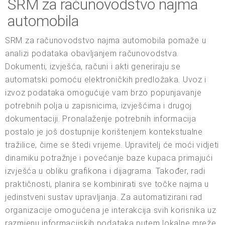
SRM za računovodstvo najma
automobila
SRM za računovodstvo najma automobila pomaže u
analizi podataka obavljanjem računovodstva.
Dokumenti, izvješća, računi i akti generiraju se
automatski pomoću elektroničkih predložaka. Uvoz i
izvoz podataka omogućuje vam brzo popunjavanje
potrebnih polja u zapisnicima, izvješćima i drugoj
dokumentaciji. Pronalaženje potrebnih informacija
postalo je još dostupnije korištenjem kontekstualne
tražilice, čime se štedi vrijeme. Upravitelj će moći vidjeti
dinamiku potražnje i povećanje baze kupaca primajući
izvješća u obliku grafikona i dijagrama. Također, radi
praktičnosti, planira se kombinirati sve točke najma u
jedinstveni sustav upravljanja. Za automatizirani rad
organizacije omogućena je interakcija svih korisnika uz
razmjenu informacijskih podataka putem lokalne mreže.