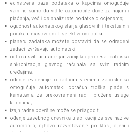
edinstvena baza podataka o kupcima omogućuje
vam ne samo da vidite automobile dane za najam i
plaćanja, već i da analizirate podatke o ocjenama;
ogućnost automatskog slanja glasovnih i tekstualnih
poruka u masovnom ili selektivnom obliku;
planeru zadataka možete postaviti da se određeni
zadaci izvršavaju automatski;
ontrola svih unutarorganizacijskih procesa, daljinska
sinkronizacija glavnog računala sa svim radnim
uređajima;
ođenje evidencije o radnom vremenu zaposlenika
omogućuje automatski obračun troška plaće s
kamatama za prekovremeni rad i pružene usluge
klijentima;
izajn radne površine može se prilagoditi;
ođenje zasebnog dnevnika u aplikaciji za sve nazive
automobila, njihovo razvrstavanje po klasi, cijeni i