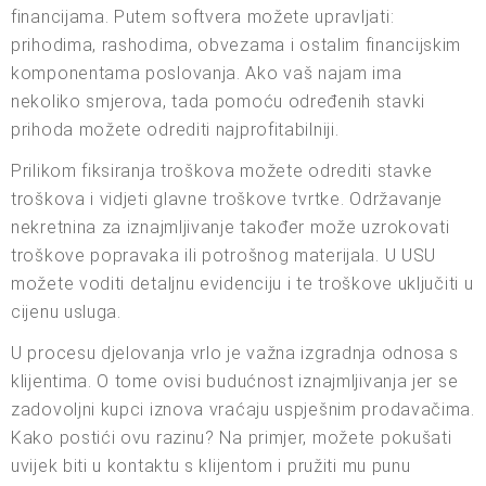
financijama. Putem softvera možete upravljati:
prihodima, rashodima, obvezama i ostalim financijskim
komponentama poslovanja. Ako vaš najam ima
nekoliko smjerova, tada pomoću određenih stavki
prihoda možete odrediti najprofitabilniji.
Prilikom fiksiranja troškova možete odrediti stavke
troškova i vidjeti glavne troškove tvrtke. Održavanje
nekretnina za iznajmljivanje također može uzrokovati
troškove popravaka ili potrošnog materijala. U USU
možete voditi detaljnu evidenciju i te troškove uključiti u
cijenu usluga.
U procesu djelovanja vrlo je važna izgradnja odnosa s
klijentima. O tome ovisi budućnost iznajmljivanja jer se
zadovoljni kupci iznova vraćaju uspješnim prodavačima.
Kako postići ovu razinu? Na primjer, možete pokušati
uvijek biti u kontaktu s klijentom i pružiti mu punu