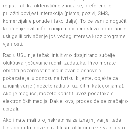
registrirati karakteristične značajke, preferencije,
priložiti povijest interakcija (pisma, pozivi, SMS,
komercijalne ponude i tako dalje). To će vam omogućiti
korištenje ovih informacija u budućnosti za poboljšanje
usluge ili privlačenje još većeg interesa kroz programe
vjernosti.
Rad u USU nije težak; intuitivno dizajnirano sučelje
olakšava rješavanje radnih zadataka. Prvo morate
obratiti pozornost na ispunjavanje osnovnih
pokazatelja: u odnosu na tvrtku, klijente, objekte za
iznajmljivanje (možete raditi s različitim kategorijama).
Ako je moguće, možete koristiti uvoz podataka s
elektroničkih medija. Dakle, ovaj proces će se značajno
ubrzati.
Ako imate mali broj nekretnina za iznajmljivanje, tada
tijekom rada možete raditi sa tablicom rezervacija što