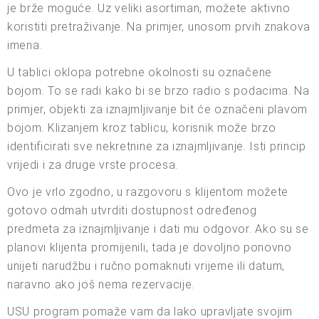
je brže moguće. Uz veliki asortiman, možete aktivno
koristiti pretraživanje. Na primjer, unosom prvih znakova
imena.
U tablici oklopa potrebne okolnosti su označene
bojom. To se radi kako bi se brzo radio s podacima. Na
primjer, objekti za iznajmljivanje bit će označeni plavom
bojom. Klizanjem kroz tablicu, korisnik može brzo
identificirati sve nekretnine za iznajmljivanje. Isti princip
vrijedi i za druge vrste procesa.
Ovo je vrlo zgodno, u razgovoru s klijentom možete
gotovo odmah utvrditi dostupnost određenog
predmeta za iznajmljivanje i dati mu odgovor. Ako su se
planovi klijenta promijenili, tada je dovoljno ponovno
unijeti narudžbu i ručno pomaknuti vrijeme ili datum,
naravno ako još nema rezervacije.
USU program pomaže vam da lako upravljate svojim