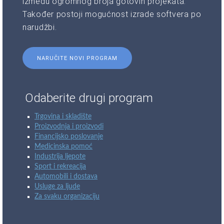
između ogromnog broja gotovih projekata.
Također postoji mogućnost izrade softvera po
narudžbi.
NARUČITE NOVI PROGRAM
Odaberite drugi program
Trgovina i skladište
Proizvodnja i proizvodi
Financijsko poslovanje
Medicinska pomoć
Industrija ljepote
Sport i rekreacija
Automobili i dostava
Usluge za ljude
Za svaku organizaciju