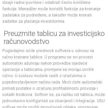
dizajn radne površine i odabrati često korištene
funkcije. Menadžer može koristiti funkcije za kreiranje
zadataka za podređene, a također može kreirati
zadatke za plaćanja investitorima.
Preuzmite tablicu za investicijsko
računovodstvo
Pogledajmo očite prednosti softvera u odnosu na
ručno kreirane tablice. U programu se svi procesi
automatski ažuriraju nakon provedbe sljedeće
operacije u tablicama, promjene se moraju izvršiti
ručno. U sustavu možete raditi s izračunima u
pojednostavljenom načinu rada. Moći ćete automatski
primati podatke o izračunu profitabilnosti, provizija i
ostalih troškova. Softver se, za razliku od tablica, može
jednostavno konfigurirati za obavijesti i integracije. USU
softver može pružiti mogućnosti oblaka, sigurnosne