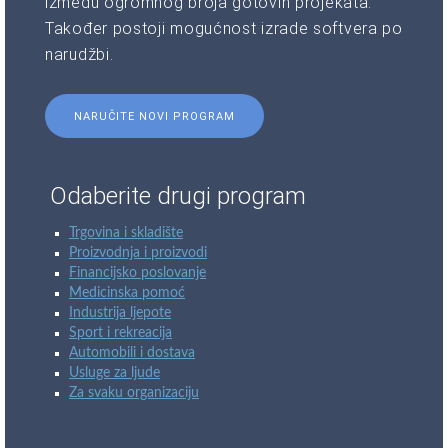
između ogromnog broja gotovih projekata.
Također postoji mogućnost izrade softvera po
narudžbi.
NARUČITE NOVI PROGRAM
Odaberite drugi program
Trgovina i skladište
Proizvodnja i proizvodi
Financijsko poslovanje
Medicinska pomoć
Industrija ljepote
Sport i rekreacija
Automobili i dostava
Usluge za ljude
Za svaku organizaciju