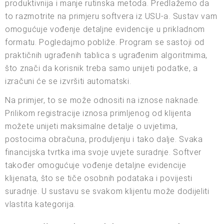
produktivnija i manje rutinska metoda. Predlažemo da
to razmotrite na primjeru softvera iz USU-a. Sustav vam
omogućuje vođenje detaljne evidencije u prikladnom
formatu. Pogledajmo pobliže. Program se sastoji od
praktičnih ugrađenih tablica s ugrađenim algoritmima,
što znači da korisnik treba samo unijeti podatke, a
izračuni će se izvršiti automatski.
Na primjer, to se može odnositi na iznose naknade.
Prilikom registracije iznosa primljenog od klijenta
možete unijeti maksimalne detalje o uvjetima,
postocima obračuna, produljenju i tako dalje. Svaka
financijska tvrtka ima svoje uvjete suradnje. Softver
također omogućuje vođenje detaljne evidencije
klijenata, što se tiče osobnih podataka i povijesti
suradnje. U sustavu se svakom klijentu može dodijeliti
vlastita kategorija.