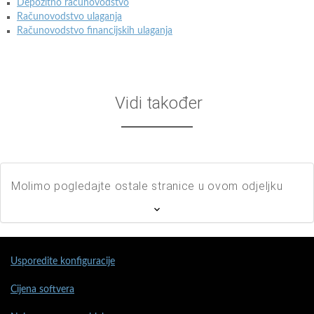
Depozitno računovodstvo
Računovodstvo ulaganja
Računovodstvo financijskih ulaganja
Vidi također
Molimo pogledajte ostale stranice u ovom odjeljku
Usporedite konfiguracije
Cijena softvera