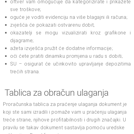
oftver vam omogućuje da kategorizirate i prikažete
sve troškove;
oguće je voditi evidenciju na više blagajni ili računa;
zvješća će pokazati ostvarenu dobit;
okazatelji se mogu vizualizirati kroz grafikone i
dijagrame;
ažeta izvješća pružit će dodatne informacije;
oći ćete pratiti dinamiku promjena u radu s dobiti;
SU – osigurat će učinkovito upravljanje depozitima
trećih strana.
Tablica za obračun ulaganja
Proračunska tablica za praćenje ulaganja dokument je
koji ste sami izradili i pomaže vam u praćenju ulaganja
treće strane, njihove profitabilnosti i drugih značajki. U
pravilu se takav dokument sastavlja pomoću uredske