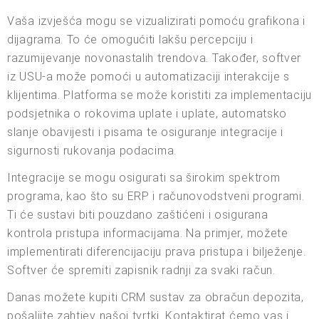
Vaša izvješća mogu se vizualizirati pomoću grafikona i
dijagrama. To će omogućiti lakšu percepciju i
razumijevanje novonastalih trendova. Također, softver
iz USU-a može pomoći u automatizaciji interakcije s
klijentima. Platforma se može koristiti za implementaciju
podsjetnika o rokovima uplate i uplate, automatsko
slanje obavijesti i pisama te osiguranje integracije i
sigurnosti rukovanja podacima.
Integracije se mogu osigurati sa širokim spektrom
programa, kao što su ERP i računovodstveni programi.
Ti će sustavi biti pouzdano zaštićeni i osigurana
kontrola pristupa informacijama. Na primjer, možete
implementirati diferencijaciju prava pristupa i bilježenje.
Softver će spremiti zapisnik radnji za svaki račun.
Danas možete kupiti CRM sustav za obračun depozita,
pošaljite zahtjev našoj tvrtki. Kontaktirat ćemo vas i