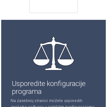
Usporedite konfiguracije
programa
Na zasebnoj stranici možete usporediti
značajke softvera u različitim konfiguracijama.