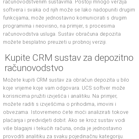
računovodstvenim sustavima. Postoji mnogo verzija
softvera i svaka od njih može se lako nadopuniti drugim
funkcijama; može jednostavno komunicirati s drugim
programima i neovisno, na primjer, s procesima
računovodstva usluga. Sustav obračuna depozita
možete besplatno preuzeti u probnoj verziji.
Kupite CRM sustav za depozitno
računovodstvo
Možete kupiti CRM sustav za obračun depozita u bilo
koje vrijeme koje vam odgovara. UCS softver može
korisnicima pružiti izvješća i analitiku. Na primjer,
možete raditi s izvješćima o prihodima, imovini i
obvezama. Istovremeno ćete moći analizirati tokove
plaćanja i predvidjeti dobit. Ako se kroz sustav vodi
više blagajni i tekućih računa, onda je jednostavno
provoditi analitiku za svaku pojedinačnu kategoriju.