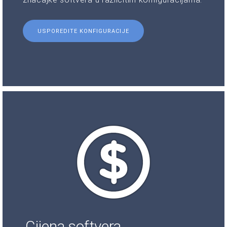
USPOREDITE KONFIGURACIJE
Cijena softvera