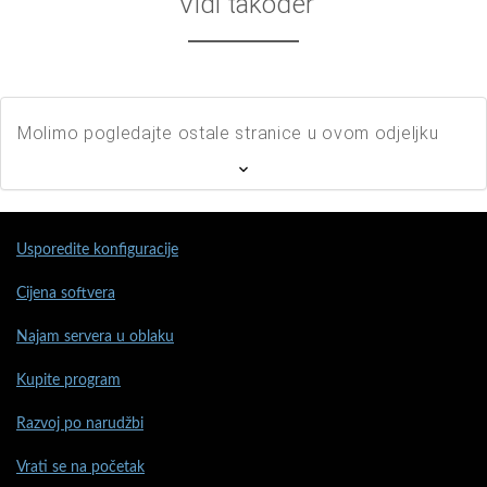
Vidi također
Molimo pogledajte ostale stranice u ovom odjeljku
Usporedite konfiguracije
Cijena softvera
Najam servera u oblaku
Kupite program
Razvoj po narudžbi
Vrati se na početak