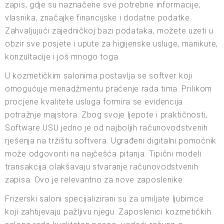
zapis, gdje su naznačene sve potrebne informacije;
vlasnika, značajke financijske i dodatne podatke.
Zahvaljujući zajedničkoj bazi podataka, možete uzeti u
obzir sve posjete i upute za higijenske usluge, manikure,
konzultacije i još mnogo toga.
U kozmetičkim salonima postavlja se softver koji
omogućuje menadžmentu praćenje rada tima. Prilikom
procjene kvalitete usluga formira se evidencija
potražnje majstora. Zbog svoje ljepote i praktičnosti,
Software USU jedno je od najboljih računovodstvenih
rješenja na tržištu softvera. Ugrađeni digitalni pomoćnik
može odgovoriti na najčešća pitanja. Tipični modeli
transakcija olakšavaju stvaranje računovodstvenih
zapisa. Ovo je relevantno za nove zaposlenike.
Frizerski saloni specijalizirani su za umiljate ljubimce
koji zahtijevaju pažljivu njegu. Zaposlenici kozmetičkih