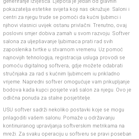
generiranje izvješća. Ljepota je jedan od glavnih
pokazatelja estetike svijeta koji nas okružuje. Saloni i
centri za njegu trude se pomoći da kućni ljubimci i
njihovi vlasnici uvijek ostanu privlačni. Trenutno, ovaj
poslovni smjer dobiva zamah u svom razvoju. Softver
salona za uljepšavanje ljubimaca prati rad svih
zaposlenika tvrtke u stvarnom vremenu. Uz pomoć
najnovijih tehnologija, registracija usluga provodi se
pomoću digitalnog softvera, gdje možete odabrati
stručnjaka za rad s kućnim ljubimcem iu prikladno
vrijeme. Napredni softver omogućuje vam prikupljanje
bodova kada kupci posjete vaš salon za njegu. Ovo je
odlična ponuda za stalne posjetitelje.
USU softver sadrži nekoliko postavki koje se mogu
prilagoditi vašem salonu. Pomaže u održavanju
kontinuiranog upravljanja softverskim metrikama na
mreži. Za svaku operaciju u softveru se pravi poseban