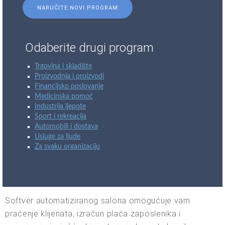
NARUČITE NOVI PROGRAM
Odaberite drugi program
Trgovina i skladište
Proizvodnja i proizvodi
Financijsko poslovanje
Medicinska pomoć
Industrija ljepote
Sport i rekreacija
Automobili i dostava
Usluge za ljude
Za svaku organizaciju
Softver automatiziranog salona omogućuje vam
praćenje klijenata, izračun plaća zaposlenika i