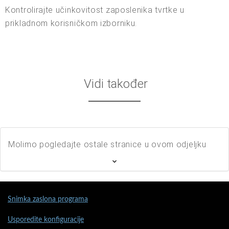
Kontrolirajte učinkovitost zaposlenika tvrtke u
prikladnom korisničkom izborniku.
Vidi također
Molimo pogledajte ostale stranice u ovom odjeljku
Snimka zaslona programa
Usporedite konfiguracije