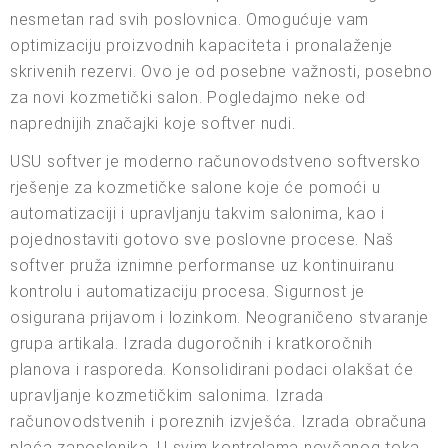
nesmetan rad svih poslovnica. Omogućuje vam
optimizaciju proizvodnih kapaciteta i pronalaženje
skrivenih rezervi. Ovo je od posebne važnosti, posebno
za novi kozmetički salon. Pogledajmo neke od
naprednijih značajki koje softver nudi.
USU softver je moderno računovodstveno softversko
rješenje za kozmetičke salone koje će pomoći u
automatizaciji i upravljanju takvim salonima, kao i
pojednostaviti gotovo sve poslovne procese. Naš
softver pruža iznimne performanse uz kontinuiranu
kontrolu i automatizaciju procesa. Sigurnost je
osigurana prijavom i lozinkom. Neograničeno stvaranje
grupa artikala. Izrada dugoročnih i kratkoročnih
planova i rasporeda. Konsolidirani podaci olakšat će
upravljanje kozmetičkim salonima. Izrada
računovodstvenih i poreznih izvješća. Izrada obračuna
plaća zaposlenika. U svim kontrolama novčanog toka.