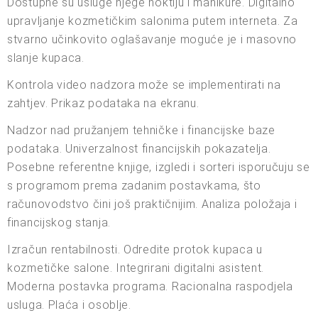
Dostupne su usluge njege noktiju i manikure. Digitalno
upravljanje kozmetičkim salonima putem interneta. Za
stvarno učinkovito oglašavanje moguće je i masovno
slanje kupaca.
Kontrola video nadzora može se implementirati na
zahtjev. Prikaz podataka na ekranu.
Nadzor nad pružanjem tehničke i financijske baze
podataka. Univerzalnost financijskih pokazatelja.
Posebne referentne knjige, izgledi i sorteri isporučuju se
s programom prema zadanim postavkama, što
računovodstvo čini još praktičnijim. Analiza položaja i
financijskog stanja.
Izračun rentabilnosti. Odredite protok kupaca u
kozmetičke salone. Integrirani digitalni asistent.
Moderna postavka programa. Racionalna raspodjela
usluga. Plaća i osoblje.