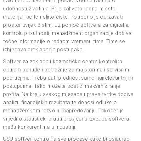
salona rade kvalitetan posao, vodeći računa o
udobnosti životinja. Prije zahvata radno mjesto i
materijali se temeljito čiste. Potrebno je održavati
prostor uvijek čistim. Uz pomoć softvera za digitalnu
kontrolu prisutnosti, menadžment organizacije dobiva
točne informacije o radnom vremenu tima. Time se
izbjegava preklapanje postupaka.
Softver za zaklade i kozmetičke centre kontrolira
obujam ponude i potražnje za majstorima i servisnim
područjima. Treba dati prednost samo najrelevantnijim
postupcima. Tako možete postići maksimiziranje
profita. Na kraju svakog mjeseca uprava tvrtke dobiva
analizu financijskih rezultata te donosi odluke o
menadžerskom razvoju i napredovanju. Također je
vrijedno statistički pratiti prosječnu izvedbu softvera
među konkurentima u industriji.
USU softver kontrolira sve procese kako bi osigurao