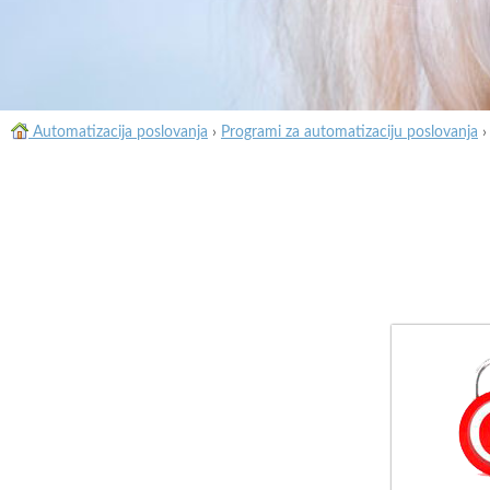
Automatizacija poslovanja
›
Programi za automatizaciju poslovanja