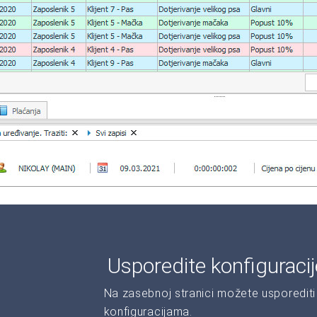
Usporedite konfiguraci
Na zasebnoj stranici možete usporediti 
konfiguracijama.