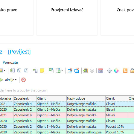
sko pravo
Provjereni izdavač
Znak povj