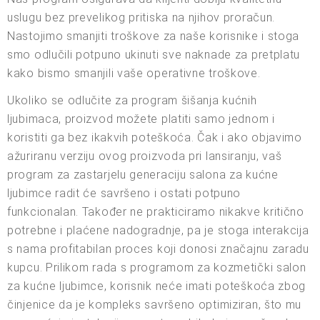
uslugu bez prevelikog pritiska na njihov proračun.
Nastojimo smanjiti troškove za naše korisnike i stoga
smo odlučili potpuno ukinuti sve naknade za pretplatu
kako bismo smanjili vaše operativne troškove.
Ukoliko se odlučite za program šišanja kućnih
ljubimaca, proizvod možete platiti samo jednom i
koristiti ga bez ikakvih poteškoća. Čak i ako objavimo
ažuriranu verziju ovog proizvoda pri lansiranju, vaš
program za zastarjelu generaciju salona za kućne
ljubimce radit će savršeno i ostati potpuno
funkcionalan. Također ne prakticiramo nikakve kritično
potrebne i plaćene nadogradnje, pa je stoga interakcija
s nama profitabilan proces koji donosi značajnu zaradu
kupcu. Prilikom rada s programom za kozmetički salon
za kućne ljubimce, korisnik neće imati poteškoća zbog
činjenice da je kompleks savršeno optimiziran, što mu