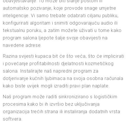
obavještavanje. To može biti slanje poštom ili
automatsko pozivanje, koje provode snage umjetne
inteligencije. Vi samo trebate odabrati ciljanu publiku,
konfigurirati algoritam i snimiti odgovarajuću audio ili
tekstualnu poruku, a zatim možete uživati u tome kako
program salona ljepote šalje svoje obavijesti na
navedene adrese.
Razina svijesti kupaca bit će što veća, što će implicirati
i povećanje profitabilnosti djelatnosti kozmetičkog
salona. Instalirajte naš napredni program za
dotjerivanje kućnih ljubimaca na svoja osobna računala
kako biste uvijek mogli izraditi pravi plan naplate.
Naš program može raditi sinkronizirano s logističkim
procesima kako bi ih izvršio bez uključivanja
organizacija trećih strana ili instaliranja dodatnih vrsta
softvera.