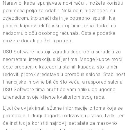
Naravno, kada ispunjavate novi račun, možete koristiti
ponuđena polja za odabir. Neki od njih označeni su
zvjezdicom, što znači da ih je potrebno ispuniti. Na
primjer, kupčev telefonski broj i ime treba dodati na
nadzornu ploču osobnog računala. Ostale podatke
možete dodati po želji i potrebi.
USU Software nastoji izgraditi dugoročnu suradnju za
neometanu interakciju s klijentima. Mnoge kupce moći
ćete prebaciti u kategoriju stalnih kupaca, što jamči
redoviti protok sredstava u proračun salona. Stabilnost
financijske imovine bit će što veća, a raspored salona
USU Software tima pružit će vam priliku da ugodno
iznenadite svoje klijente kvalitetom svog rada.
Ljudi će uvijek imati ažurne informacije o tome koje se
promocije ili drugi događaji održavaju u vašoj tvrtki, jer
će institucija koristiti najnoviji set alata za masovno