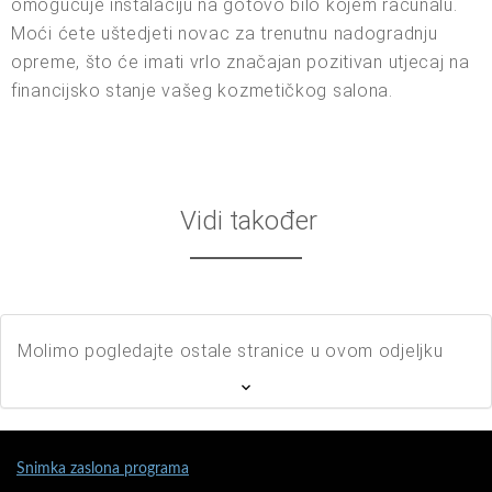
omogućuje instalaciju na gotovo bilo kojem računalu.
Moći ćete uštedjeti novac za trenutnu nadogradnju
opreme, što će imati vrlo značajan pozitivan utjecaj na
financijsko stanje vašeg kozmetičkog salona.
Vidi također
Molimo pogledajte ostale stranice u ovom odjeljku
Snimka zaslona programa