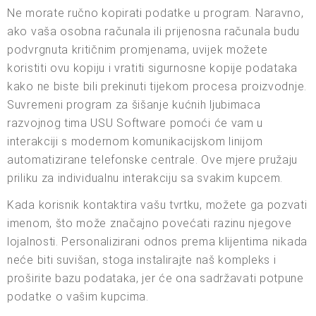
Ne morate ručno kopirati podatke u program. Naravno,
ako vaša osobna računala ili prijenosna računala budu
podvrgnuta kritičnim promjenama, uvijek možete
koristiti ovu kopiju i vratiti sigurnosne kopije podataka
kako ne biste bili prekinuti tijekom procesa proizvodnje.
Suvremeni program za šišanje kućnih ljubimaca
razvojnog tima USU Software pomoći će vam u
interakciji s modernom komunikacijskom linijom
automatizirane telefonske centrale. Ove mjere pružaju
priliku za individualnu interakciju sa svakim kupcem.
Kada korisnik kontaktira vašu tvrtku, možete ga pozvati
imenom, što može značajno povećati razinu njegove
lojalnosti. Personalizirani odnos prema klijentima nikada
neće biti suvišan, stoga instalirajte naš kompleks i
proširite bazu podataka, jer će ona sadržavati potpune
podatke o vašim kupcima.