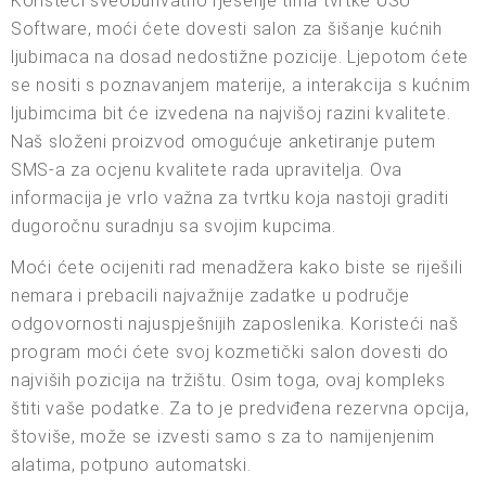
Koristeći sveobuhvatno rješenje tima tvrtke USU
Software, moći ćete dovesti salon za šišanje kućnih
ljubimaca na dosad nedostižne pozicije. Ljepotom ćete
se nositi s poznavanjem materije, a interakcija s kućnim
ljubimcima bit će izvedena na najvišoj razini kvalitete.
Naš složeni proizvod omogućuje anketiranje putem
SMS-a za ocjenu kvalitete rada upravitelja. Ova
informacija je vrlo važna za tvrtku koja nastoji graditi
dugoročnu suradnju sa svojim kupcima.
Moći ćete ocijeniti rad menadžera kako biste se riješili
nemara i prebacili najvažnije zadatke u područje
odgovornosti najuspješnijih zaposlenika. Koristeći naš
program moći ćete svoj kozmetički salon dovesti do
najviših pozicija na tržištu. Osim toga, ovaj kompleks
štiti vaše podatke. Za to je predviđena rezervna opcija,
štoviše, može se izvesti samo s za to namijenjenim
alatima, potpuno automatski.