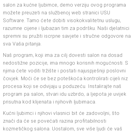
salon za kućne ljubimce, demo verziju ovog programa
možete preuzeti na službenoj web stranici USU
Software. Tamo ćete dobiti visokokvalitetnu uslugu,
razumne cijene i ljubazan tim za podršku. Naši djelatnici
spremni su pružiti iscrpne savjete i stručne odgovore na
sva Vaša pitanja.
Naš program, koji ima za cilj dovesti salon na dosad
nedostižne pozicije, ima mnogo korisnih mogućnosti. S
njima ćete voditi tržište i postati najuspješniji poslovni
čovjek. Moći će se bez poteškoća kontrolirati cijeli niz
procesa koji se odvijaju u poduzeću. Instalirajte naš
program pa salon, stvari idu uzbrdo, a ljepota je uvijek
prisutna kod klijenata i njihovih ljubimaca.
Kućni ljubimci i njihovi vlasnici bit će zadovoljni, što
znači da će se povećati razina profitabilnosti
kozmetičkog salona. Uostalom, sve više ljudi će vaš