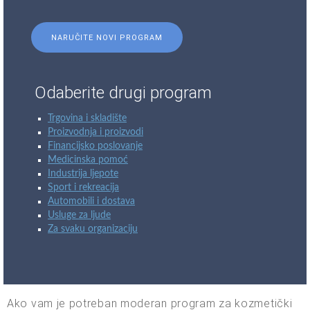
NARUČITE NOVI PROGRAM
Odaberite drugi program
Trgovina i skladište
Proizvodnja i proizvodi
Financijsko poslovanje
Medicinska pomoć
Industrija ljepote
Sport i rekreacija
Automobili i dostava
Usluge za ljude
Za svaku organizaciju
Ako vam je potreban moderan program za kozmetički