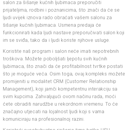
salon za šišanje kućnih ljubimaca preporučiti
prijateljima, rodbini i poznanicima, što znači da će se
ljudi uvijek iznova rado obraćati vašem salonu za
šišanje kućnih ljubimaca. Usmena predaja će
funkcionirati kada ljudi nastave preporučivati salon koji
im se sviđa, tako da i ljudi koriste njihove usluge.
Koristite naš program i salon neće imati nepotrebnih
troškova. Možete poboljšati ljepotu svih kućnih
ljubimaca, što znači da će profitabilnost tvrtke postati
što je moguće veća. Osim toga, ovaj kompleks možete
promijeniti u modalitet CRM (Customer Relationship
Management), koji jamči kompetentnu interakciju sa
svim kupcima. Zahvaljujući ovom načinu rada, moći
ćete obraditi narudžbe u rekordnom vremenu. To će
značajno utjecati na lojalnost ljudi koji s vama
komuniciraju na profesionalnoj razini.