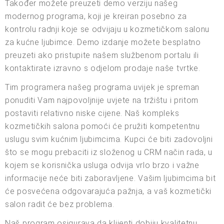
Također možete preuzeti demo verziju našeg
modernog programa, koji je kreiran posebno za
kontrolu radnji koje se odvijaju u kozmetičkom salonu
za kućne ljubimce. Demo izdanje možete besplatno
preuzeti ako pristupite našem službenom portalu ili
kontaktirate izravno s odjelom prodaje naše tvrtke.
Tim programera našeg programa uvijek je spreman
ponuditi Vam najpovoljnije uvjete na tržištu i pritom
postaviti relativno niske cijene. Naš kompleks
kozmetičkih salona pomoći će pružiti kompetentnu
uslugu svim kućnim ljubimcima. Kupci će biti zadovoljni
što se mogu prebaciti iz složenog u CRM način rada, u
kojem se korisnička usluga odvija vrlo brzo i važne
informacije neće biti zaboravljene. Vašim ljubimcima bit
će posvećena odgovarajuća pažnja, a vaš kozmetički
salon radit će bez problema.
Naš program osigurava da klijenti dobiju kvalitetnu