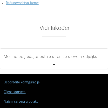
Računovodstvo farme
Vidi također
Molimo pogledajte ostale stranice u ovom odjeljku
Usporedite konfiguracije
Cijena softvera
Najam servera u oblaku