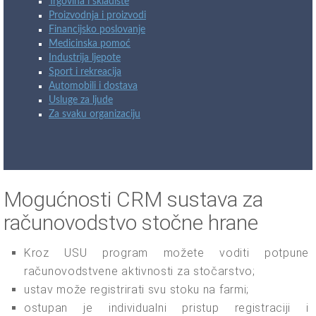
Trgovina i skladište
Proizvodnja i proizvodi
Financijsko poslovanje
Medicinska pomoć
Industrija ljepote
Sport i rekreacija
Automobili i dostava
Usluge za ljude
Za svaku organizaciju
Mogućnosti CRM sustava za
računovodstvo stočne hrane
Kroz USU program možete voditi potpune
računovodstvene aktivnosti za stočarstvo;
ustav može registrirati svu stoku na farmi;
ostupan je individualni pristup registraciji i