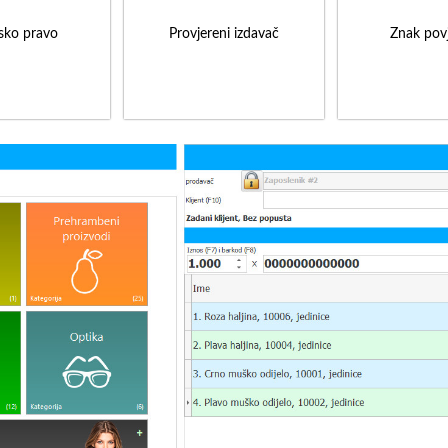
sko pravo
Provjereni izdavač
Znak povj