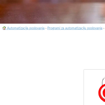
Automatizacija poslovanja
›
Programi za automatizaciju poslovanja