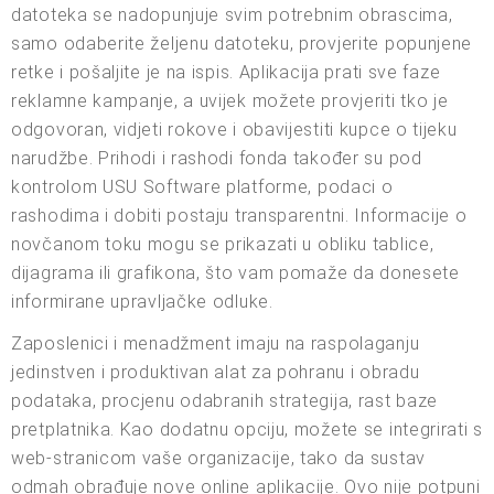
datoteka se nadopunjuje svim potrebnim obrascima,
samo odaberite željenu datoteku, provjerite popunjene
retke i pošaljite je na ispis. Aplikacija prati sve faze
reklamne kampanje, a uvijek možete provjeriti tko je
odgovoran, vidjeti rokove i obavijestiti kupce o tijeku
narudžbe. Prihodi i rashodi fonda također su pod
kontrolom USU Software platforme, podaci o
rashodima i dobiti postaju transparentni. Informacije o
novčanom toku mogu se prikazati u obliku tablice,
dijagrama ili grafikona, što vam pomaže da donesete
informirane upravljačke odluke.
Zaposlenici i menadžment imaju na raspolaganju
jedinstven i produktivan alat za pohranu i obradu
podataka, procjenu odabranih strategija, rast baze
pretplatnika. Kao dodatnu opciju, možete se integrirati s
web-stranicom vaše organizacije, tako da sustav
odmah obrađuje nove online aplikacije. Ovo nije potpuni