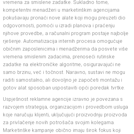
vremena za smislene zadatke. Sukladno tome,
kompetentni menadžeri u marketinškim agencijama
pokušavaju pronaći nove alate koji mogu preuzeti dio
odgovornosti, pomoći u izradi planova i praćenju
njihove provedbe, a računalni program postaje najbolje
rješenje. Automatizacija internih procesa omogućuje
običnim zaposlenicima i menadžerima da posvete više
vremena smislenim zadacima, prenoseći rutinske
zadatke na elektroničke algoritme, osiguravajući ne
samo brzinu, već i točnost. Naravno, sustavi ne mogu
raditi samostalno, ali dovoljno je započeti montažu i
gotov alat sposoban uspostaviti opći poredak tvrtke.
Uspješnost reklamne agencije izravno je povezana s
razvojem strategija, organizacijom i provedbom usluga
koje naručuju klijenti, uključujući proizvodnju proizvoda
za privlačenje novih potrošača svojim kolegama.
Marketinške kampanje obično imaju širok fokus koji