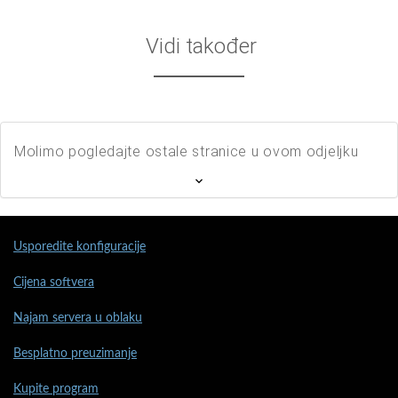
Vidi također
Molimo pogledajte ostale stranice u ovom odjeljku
Usporedite konfiguracije
Cijena softvera
Najam servera u oblaku
Besplatno preuzimanje
Kupite program