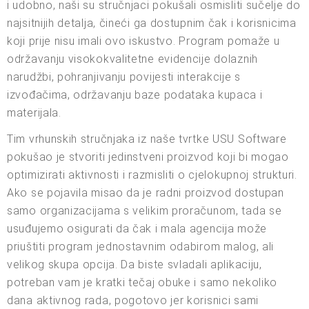
i udobno, naši su stručnjaci pokušali osmisliti sučelje do
najsitnijih detalja, čineći ga dostupnim čak i korisnicima
koji prije nisu imali ovo iskustvo. Program pomaže u
održavanju visokokvalitetne evidencije dolaznih
narudžbi, pohranjivanju povijesti interakcije s
izvođačima, održavanju baze podataka kupaca i
materijala.
Tim vrhunskih stručnjaka iz naše tvrtke USU Software
pokušao je stvoriti jedinstveni proizvod koji bi mogao
optimizirati aktivnosti i razmisliti o cjelokupnoj strukturi.
Ako se pojavila misao da je radni proizvod dostupan
samo organizacijama s velikim proračunom, tada se
usuđujemo osigurati da čak i mala agencija može
priuštiti program jednostavnim odabirom malog, ali
velikog skupa opcija. Da biste svladali aplikaciju,
potreban vam je kratki tečaj obuke i samo nekoliko
dana aktivnog rada, pogotovo jer korisnici sami