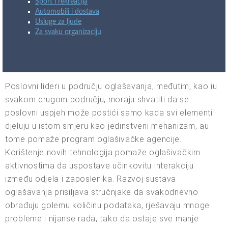
Sport i rekreacija
Automobili i dostava
Usluge za ljude
Za svaku organizaciju
Poslovni lideri u području oglašavanja, međutim, kao iu
svakom drugom području, moraju shvatiti da se
poslovni uspjeh može postići samo kada svi elementi
djeluju u istom smjeru kao jedinstveni mehanizam, au
tome pomaže program oglašivačke agencije.
Korištenje novih tehnologija pomaže oglašivačkim
aktivnostima da uspostave učinkovitu interakciju
između odjela i zaposlenika. Razvoj sustava
oglašavanja prisiljava stručnjake da svakodnevno
obrađuju golemu količinu podataka, rješavaju mnoge
probleme i nijanse rada, tako da ostaje sve manje