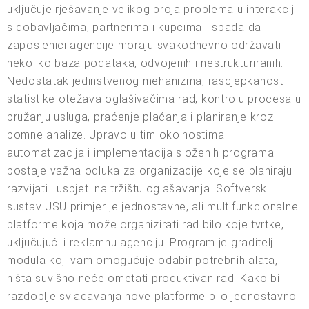
uključuje rješavanje velikog broja problema u interakciji
s dobavljačima, partnerima i kupcima. Ispada da
zaposlenici agencije moraju svakodnevno održavati
nekoliko baza podataka, odvojenih i nestrukturiranih.
Nedostatak jedinstvenog mehanizma, rascjepkanost
statistike otežava oglašivačima rad, kontrolu procesa u
pružanju usluga, praćenje plaćanja i planiranje kroz
pomne analize. Upravo u tim okolnostima
automatizacija i implementacija složenih programa
postaje važna odluka za organizacije koje se planiraju
razvijati i uspjeti na tržištu oglašavanja. Softverski
sustav USU primjer je jednostavne, ali multifunkcionalne
platforme koja može organizirati rad bilo koje tvrtke,
uključujući i reklamnu agenciju. Program je graditelj
modula koji vam omogućuje odabir potrebnih alata,
ništa suvišno neće ometati produktivan rad. Kako bi
razdoblje svladavanja nove platforme bilo jednostavno