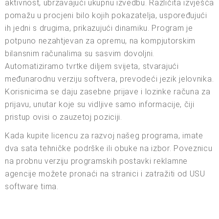
aktivnost, ubrzavajući ukupnu izvedbu. Različita izvješća
pomažu u procjeni bilo kojih pokazatelja, uspoređujući
ih jedni s drugima, prikazujući dinamiku. Program je
potpuno nezahtjevan za opremu, na kompjutorskim
bilansnim računalima su sasvim dovoljni.
Automatiziramo tvrtke diljem svijeta, stvarajući
međunarodnu verziju softvera, prevodeći jezik jelovnika.
Korisnicima se daju zasebne prijave i lozinke računa za
prijavu, unutar koje su vidljive samo informacije, čiji
pristup ovisi o zauzetoj poziciji.
Kada kupite licencu za razvoj našeg programa, imate
dva sata tehničke podrške ili obuke na izbor. Poveznicu
na probnu verziju programskih postavki reklamne
agencije možete pronaći na stranici i zatražiti od USU
software tima.