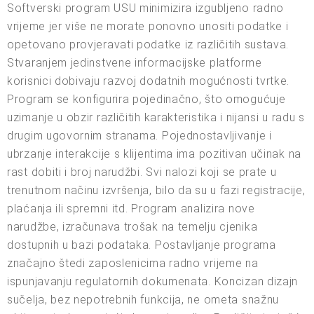
Softverski program USU minimizira izgubljeno radno
vrijeme jer više ne morate ponovno unositi podatke i
opetovano provjeravati podatke iz različitih sustava.
Stvaranjem jedinstvene informacijske platforme
korisnici dobivaju razvoj dodatnih mogućnosti tvrtke.
Program se konfigurira pojedinačno, što omogućuje
uzimanje u obzir različitih karakteristika i nijansi u radu s
drugim ugovornim stranama. Pojednostavljivanje i
ubrzanje interakcije s klijentima ima pozitivan učinak na
rast dobiti i broj narudžbi. Svi nalozi koji se prate u
trenutnom načinu izvršenja, bilo da su u fazi registracije,
plaćanja ili spremni itd. Program analizira nove
narudžbe, izračunava trošak na temelju cjenika
dostupnih u bazi podataka. Postavljanje programa
značajno štedi zaposlenicima radno vrijeme na
ispunjavanju regulatornih dokumenata. Koncizan dizajn
sučelja, bez nepotrebnih funkcija, ne ometa snažnu