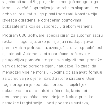
vrijednosti narudžbi, projekte najma i još mnogo toga.
Modul 'Izvješća' opremljen je potrebnim skupom filtera,
dobiveni rezultati su grupirani i sortirani. Konstrukcija
izvješća određena je određenim pojmovima i
pokazateljima koji se uspoređuju tijekom vremena.
Program USU Software, specijaliziran za automatizaciju
reklamnih agencija, brzo je mijenjan i nadopunjavan
prema Vašim potrebama, uzimajući u obzir specifičnosti
djelatnosti. Automatizacija obračuna troškova je
prilagodljiva pomoću programskih algoritama i pomaže
vam da točno odredite cijenu narudžbe. To znači da
menadžeri više ne moraju kupcima objašnjavati formulu
za određivanje cijene i izvoditi ručne izračune. Osim
toga, program je sposoban prebaciti cijeli tijek
dokumenata u automatski način rada, koristeći
dostupne predloške i ove primjere. Nakon primitka
narudžbe i registracije u bazi podataka sustava,