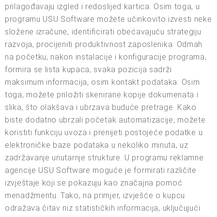
prilagođavaju izgled i redoslijed kartica. Osim toga, u
programu USU Software možete učinkovito izvesti neke
složene izračune, identificirati obećavajuću strategiju
razvoja, procijeniti produktivnost zaposlenika. Odmah
na početku, nakon instalacije i konfiguracije programa,
formira se lista kupaca, svaka pozicija sadrži
maksimum informacija, osim kontakt podataka. Osim
toga, možete priložiti skenirane kopije dokumenata i
slika, što olakšava i ubrzava buduće pretrage. Kako
biste dodatno ubrzali početak automatizacije, možete
koristiti funkciju uvoza i prenijeti postojeće podatke u
elektroničke baze podataka u nekoliko minuta, uz
zadržavanje unutarnje strukture. U programu reklamne
agencije USU Software moguće je formirati različite
izvještaje koji se pokazuju kao značajna pomoć
menadžmentu. Tako, na primjer, izvješće o kupcu
odražava čitav niz statističkih informacija, uključujući