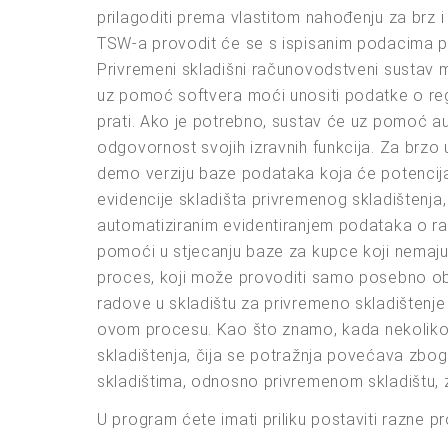
prilagoditi prema vlastitom nahođenju za brz i
TSW-a provodit će se s ispisanim podacima p
Privremeni skladišni računovodstveni sustav mo
uz pomoć softvera moći unositi podatke o regi
prati. Ako je potrebno, sustav će uz pomoć aut
odgovornost svojih izravnih funkcija. Za brz
demo verziju baze podataka koja će potencija
evidencije skladišta privremenog skladištenj
automatiziranim evidentiranjem podataka o ra
pomoći u stjecanju baze za kupce koji nemaju 
proces, koji može provoditi samo posebno obuč
radove u skladištu za privremeno skladištenje
ovom procesu. Kao što znamo, kada nekoliko r
skladištenja, čija se potražnja povećava zb
skladištima, odnosno privremenom skladištu, z
U program ćete imati priliku postaviti razne p