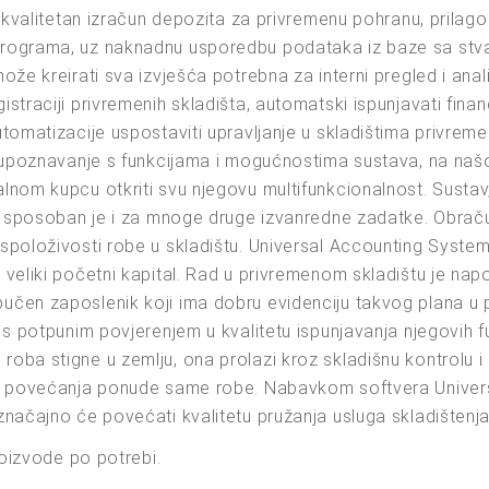
 kvalitetan izračun depozita za privremenu pohranu, prilago
rograma, uz naknadnu usporedbu podataka iz baze sa stvarn
že kreirati sva izvješća potrebna za interni pregled i anali
straciji privremenih skladišta, automatski ispunjavati fina
omatizacije uspostaviti upravljanje u skladištima privremen
o upoznavanje s funkcijama i mogućnostima sustava, na naš
lnom kupcu otkriti svu njegovu multifunkcionalnost. Susta
a, sposoban je i za mnoge druge izvanredne zadatke. Obrač
spoloživosti robe u skladištu. Universal Accounting System
veliki početni kapital. Rad u privremenom skladištu je na
en zaposlenik koji ima dobru evidenciju takvog plana u po
 s potpunim povjerenjem u kvalitetu ispunjavanja njegovih f
oba stigne u zemlju, ona prolazi kroz skladišnu kontrolu 
og povećanja ponude same robe. Nabavkom softvera Univer
načajno će povećati kvalitetu pružanja usluga skladištenja
roizvode po potrebi.