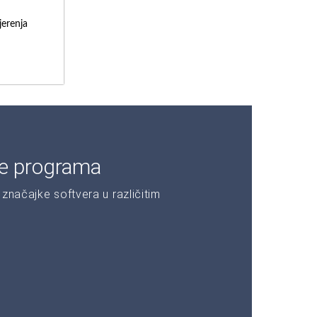
erenja
je programa
značajke softvera u različitim