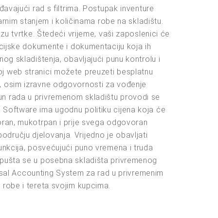
đavajući rad s filtrima. Postupak inventure
im stanjem i količinama robe na skladištu.
zu tvrtke. Štedeći vrijeme, vaši zaposlenici će
ncijske dokumente i dokumentaciju koja ih
og skladištenja, obavljajući punu kontrolu i
oj web stranici možete preuzeti besplatnu
v, osim izravne odgovornosti za vođenje
un rada u privremenom skladištu provodi se
 Software ima ugodnu politiku cijena koja će
poran, mukotrpan i prije svega odgovoran
dručju djelovanja. Vrijedno je obavljati
unkcija, posvećujući puno vremena i truda
i pušta se u posebna skladišta privremenog
sal Accounting System za rad u privremenim
 robe i tereta svojim kupcima.