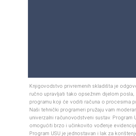
Knjigovodstvo privremenih skladišta je odgovo
ručno upravljati tako opsežnim dijelom posla, 
programu koji će voditi računa o procesima pr
Naši tehnički programeri pružaju vam moderan i
univerzalni računovodstveni sustav. Program 
omogućiti brzo i učinkovito vođenje evidencije
Program USU je jednostavan i lak za korištenje