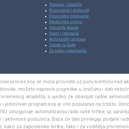
Trgovina i skladište
Proizvodnja i proizvodi
Financijsko poslovanje
Medicinska pomoć
Industrija ljepote
Sport i rekreacija
Automobili i dostava
Usluge za ljude
Za svaku organizaciju
ran proces koji se mora provoditi uz punu kontrolu nad akt
štoviše, možete napraviti pogreške u izračunu i dati netočn
ivremenog skladišta, a ujedno će obavljati radne aktivnosti
 jedinstven program koji je vrlo popularan na tržištu. Osnov
USU omogućuje automatizaciju rada vaše tvrtke, uz upravlj
 i aktivnosti poduzeća. Baza će dati privilegiju podjele rad
, kako za zaposlenike tvrtke, tako i za voditelja privremen