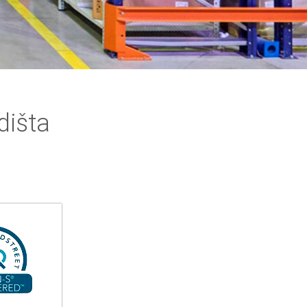
dišta