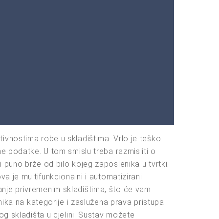
ivnostima robe u skladištima. Vrlo je teško
e podatke. U tom smislu treba razmisliti o
 puno brže od bilo kojeg zaposlenika u tvrtki.
a je multifunkcionalni i automatizirani
anje privremenim skladištima, što će vam
nika na kategorije i zaslužena prava pristupa.
og skladišta u cjelini. Sustav možete