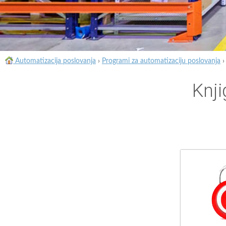
Automatizacija poslovanja
›
Programi za automatizaciju poslovanja
Knji