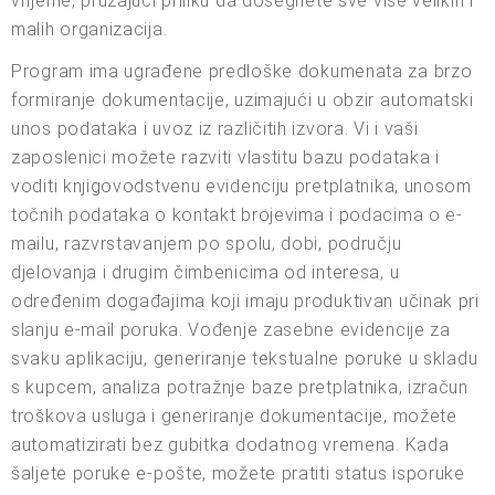
vrijeme, pružajući priliku da dosegnete sve više velikih i
malih organizacija.
Program ima ugrađene predloške dokumenata za brzo
formiranje dokumentacije, uzimajući u obzir automatski
unos podataka i uvoz iz različitih izvora. Vi i vaši
zaposlenici možete razviti vlastitu bazu podataka i
voditi knjigovodstvenu evidenciju pretplatnika, unosom
točnih podataka o kontakt brojevima i podacima o e-
mailu, razvrstavanjem po spolu, dobi, području
djelovanja i drugim čimbenicima od interesa, u
određenim događajima koji imaju produktivan učinak pri
slanju e-mail poruka. Vođenje zasebne evidencije za
svaku aplikaciju, generiranje tekstualne poruke u skladu
s kupcem, analiza potražnje baze pretplatnika, izračun
troškova usluga i generiranje dokumentacije, možete
automatizirati bez gubitka dodatnog vremena. Kada
šaljete poruke e-pošte, možete pratiti status isporuke