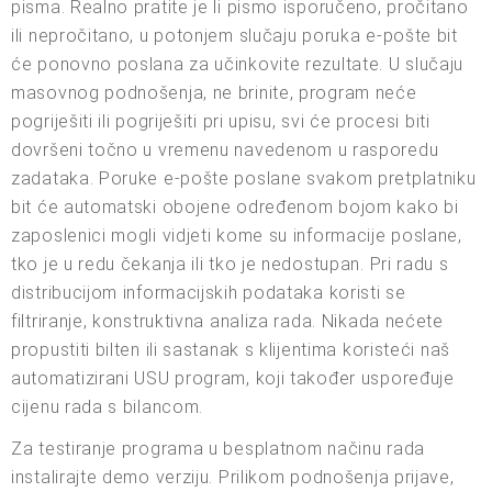
pisma. Realno pratite je li pismo isporučeno, pročitano
ili nepročitano, u potonjem slučaju poruka e-pošte bit
će ponovno poslana za učinkovite rezultate. U slučaju
masovnog podnošenja, ne brinite, program neće
pogriješiti ili pogriješiti pri upisu, svi će procesi biti
dovršeni točno u vremenu navedenom u rasporedu
zadataka. Poruke e-pošte poslane svakom pretplatniku
bit će automatski obojene određenom bojom kako bi
zaposlenici mogli vidjeti kome su informacije poslane,
tko je u redu čekanja ili tko je nedostupan. Pri radu s
distribucijom informacijskih podataka koristi se
filtriranje, konstruktivna analiza rada. Nikada nećete
propustiti bilten ili sastanak s klijentima koristeći naš
automatizirani USU program, koji također uspoređuje
cijenu rada s bilancom.
Za testiranje programa u besplatnom načinu rada
instalirajte demo verziju. Prilikom podnošenja prijave,