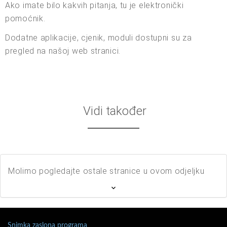
Ako imate bilo kakvih pitanja, tu je elektronički
pomoćnik.
Dodatne aplikacije, cjenik, moduli dostupni su za
pregled na našoj web stranici.
Vidi također
Molimo pogledajte ostale stranice u ovom odjeljku
Snimka zaslona programa