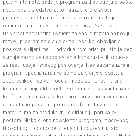
putem interneta, sada je program za distribuciju e-pošte
neophodan, sredstvo automatizacije proizvodnih
procesa za dostavu informacija korisnicima koji
optimiziraju radno vrijeme zaposlenika. Naša tvrtka
Universal Accounting System za vas je razvila najnoviji
razvoj, program za slanje e-mail poruka, obavljanje
poslova s klijentima, u individualnom pristupu, što je bez
sumnje važno za uspostavljanje konstruktivnih odnosa,
za rast i uspjeh svakog poslovanja. Naš automatizirani
program, specijaliziran ne samo za slanje e-pošte, a
zbog velikog naziva modula, može se koristiti u bilo
kojem području aktivnosti. Program je sustav intuitivno
konfiguriran za svakog korisnika, pružajući mogućnost
samostalnog odabira potrebnog formata za rad s
materijalima za produktivnu distribuciju poruka e-
poštom. Niska cijena newsletter programa, masovnog
ili osobnog, ugodno će iznenaditi i oduševiti u isto