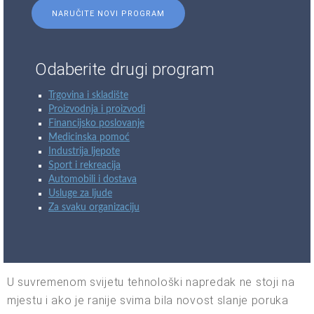
NARUČITE NOVI PROGRAM
Odaberite drugi program
Trgovina i skladište
Proizvodnja i proizvodi
Financijsko poslovanje
Medicinska pomoć
Industrija ljepote
Sport i rekreacija
Automobili i dostava
Usluge za ljude
Za svaku organizaciju
U suvremenom svijetu tehnološki napredak ne stoji na
mjestu i ako je ranije svima bila novost slanje poruka