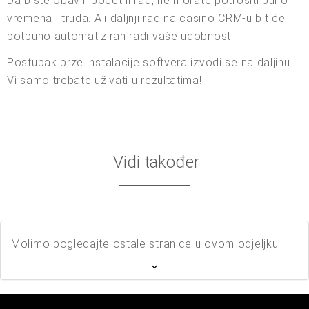
Da biste obavili početni rad, ne morate potrošiti puno
vremena i truda. Ali daljnji rad na casino CRM-u bit će
potpuno automatiziran radi vaše udobnosti.
Postupak brze instalacije softvera izvodi se na daljinu.
Vi samo trebate uživati u rezultatima!
Vidi također
Molimo pogledajte ostale stranice u ovom odjeljku