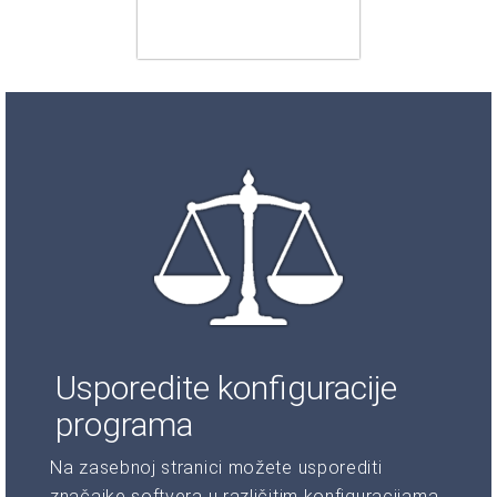
Usporedite konfiguracije
programa
Na zasebnoj stranici možete usporediti
značajke softvera u različitim konfiguracijama.