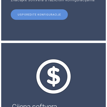
USPOREDITE KONFIGURACIJE
Cijena softvera