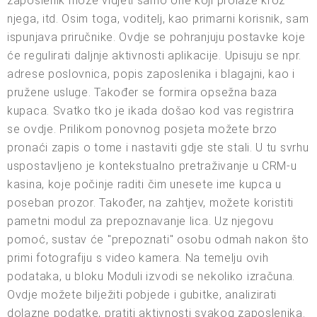
zaposlenik može vidjeti samo one koji prolaze kroz
njega, itd. Osim toga, voditelj, kao primarni korisnik, sam
ispunjava priručnike. Ovdje se pohranjuju postavke koje
će regulirati daljnje aktivnosti aplikacije. Upisuju se npr.
adrese poslovnica, popis zaposlenika i blagajni, kao i
pružene usluge. Također se formira opsežna baza
kupaca. Svatko tko je ikada došao kod vas registrira
se ovdje. Prilikom ponovnog posjeta možete brzo
pronaći zapis o tome i nastaviti gdje ste stali. U tu svrhu
uspostavljeno je kontekstualno pretraživanje u CRM-u
kasina, koje počinje raditi čim unesete ime kupca u
poseban prozor. Također, na zahtjev, možete koristiti
pametni modul za prepoznavanje lica. Uz njegovu
pomoć, sustav će "prepoznati" osobu odmah nakon što
primi fotografiju s video kamera. Na temelju ovih
podataka, u bloku Moduli izvodi se nekoliko izračuna.
Ovdje možete bilježiti pobjede i gubitke, analizirati
dolazne podatke, pratiti aktivnosti svakog zaposlenika.