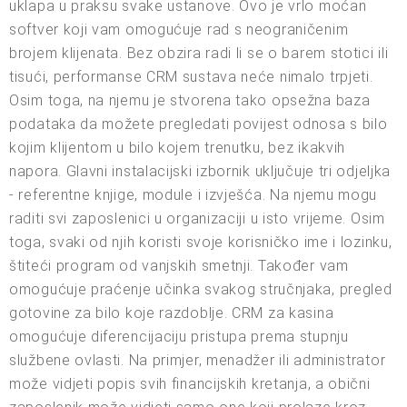
uklapa u praksu svake ustanove. Ovo je vrlo moćan
softver koji vam omogućuje rad s neograničenim
brojem klijenata. Bez obzira radi li se o barem stotici ili
tisući, performanse CRM sustava neće nimalo trpjeti.
Osim toga, na njemu je stvorena tako opsežna baza
podataka da možete pregledati povijest odnosa s bilo
kojim klijentom u bilo kojem trenutku, bez ikakvih
napora. Glavni instalacijski izbornik uključuje tri odjeljka
- referentne knjige, module i izvješća. Na njemu mogu
raditi svi zaposlenici u organizaciji u isto vrijeme. Osim
toga, svaki od njih koristi svoje korisničko ime i lozinku,
štiteći program od vanjskih smetnji. Također vam
omogućuje praćenje učinka svakog stručnjaka, pregled
gotovine za bilo koje razdoblje. CRM za kasina
omogućuje diferencijaciju pristupa prema stupnju
službene ovlasti. Na primjer, menadžer ili administrator
može vidjeti popis svih financijskih kretanja, a obični