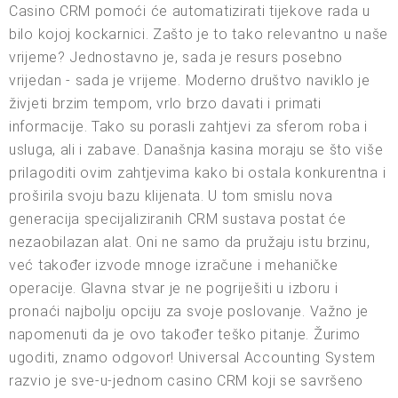
Casino CRM pomoći će automatizirati tijekove rada u
bilo kojoj kockarnici. Zašto je to tako relevantno u naše
vrijeme? Jednostavno je, sada je resurs posebno
vrijedan - sada je vrijeme. Moderno društvo naviklo je
živjeti brzim tempom, vrlo brzo davati i primati
informacije. Tako su porasli zahtjevi za sferom roba i
usluga, ali i zabave. Današnja kasina moraju se što više
prilagoditi ovim zahtjevima kako bi ostala konkurentna i
proširila svoju bazu klijenata. U tom smislu nova
generacija specijaliziranih CRM sustava postat će
nezaobilazan alat. Oni ne samo da pružaju istu brzinu,
već također izvode mnoge izračune i mehaničke
operacije. Glavna stvar je ne pogriješiti u izboru i
pronaći najbolju opciju za svoje poslovanje. Važno je
napomenuti da je ovo također teško pitanje. Žurimo
ugoditi, znamo odgovor! Universal Accounting System
razvio je sve-u-jednom casino CRM koji se savršeno