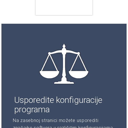
Usporedite konfiguracije
programa
Na zasebnoj stranici možete usporediti
značajke softvera u različitim konfiguracijama.