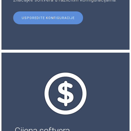
USPOREDITE KONFIGURACIJE
Cijena softvera