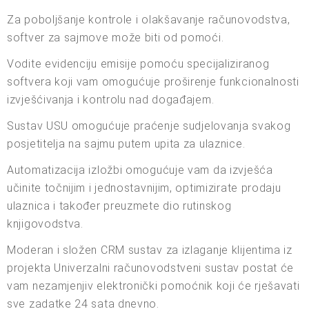
Za poboljšanje kontrole i olakšavanje računovodstva,
softver za sajmove može biti od pomoći.
Vodite evidenciju emisije pomoću specijaliziranog
softvera koji vam omogućuje proširenje funkcionalnosti
izvješćivanja i kontrolu nad događajem.
Sustav USU omogućuje praćenje sudjelovanja svakog
posjetitelja na sajmu putem upita za ulaznice.
Automatizacija izložbi omogućuje vam da izvješća
učinite točnijim i jednostavnijim, optimizirate prodaju
ulaznica i također preuzmete dio rutinskog
knjigovodstva.
Moderan i složen CRM sustav za izlaganje klijentima iz
projekta Univerzalni računovodstveni sustav postat će
vam nezamjenjiv elektronički pomoćnik koji će rješavati
sve zadatke 24 sata dnevno.