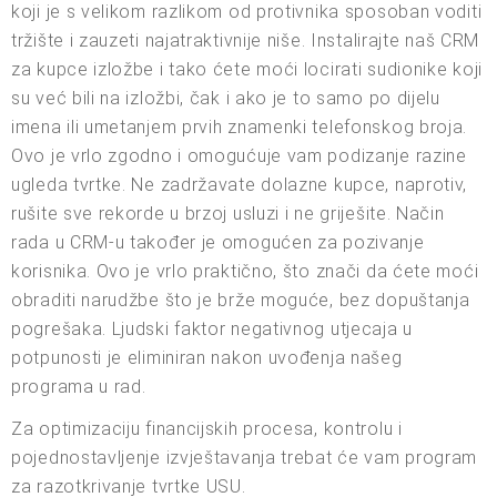
koji je s velikom razlikom od protivnika sposoban voditi
tržište i zauzeti najatraktivnije niše. Instalirajte naš CRM
za kupce izložbe i tako ćete moći locirati sudionike koji
su već bili na izložbi, čak i ako je to samo po dijelu
imena ili umetanjem prvih znamenki telefonskog broja.
Ovo je vrlo zgodno i omogućuje vam podizanje razine
ugleda tvrtke. Ne zadržavate dolazne kupce, naprotiv,
rušite sve rekorde u brzoj usluzi i ne griješite. Način
rada u CRM-u također je omogućen za pozivanje
korisnika. Ovo je vrlo praktično, što znači da ćete moći
obraditi narudžbe što je brže moguće, bez dopuštanja
pogrešaka. Ljudski faktor negativnog utjecaja u
potpunosti je eliminiran nakon uvođenja našeg
programa u rad.
Za optimizaciju financijskih procesa, kontrolu i
pojednostavljenje izvještavanja trebat će vam program
za razotkrivanje tvrtke USU.