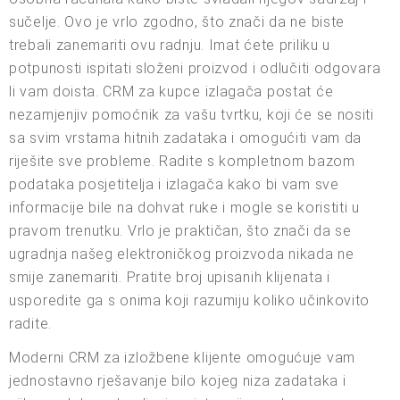
sučelje. Ovo je vrlo zgodno, što znači da ne biste
trebali zanemariti ovu radnju. Imat ćete priliku u
potpunosti ispitati složeni proizvod i odlučiti odgovara
li vam doista. CRM za kupce izlagača postat će
nezamjenjiv pomoćnik za vašu tvrtku, koji će se nositi
sa svim vrstama hitnih zadataka i omogućiti vam da
riješite sve probleme. Radite s kompletnom bazom
podataka posjetitelja i izlagača kako bi vam sve
informacije bile na dohvat ruke i mogle se koristiti u
pravom trenutku. Vrlo je praktičan, što znači da se
ugradnja našeg elektroničkog proizvoda nikada ne
smije zanemariti. Pratite broj upisanih klijenata i
usporedite ga s onima koji razumiju koliko učinkovito
radite.
Moderni CRM za izložbene klijente omogućuje vam
jednostavno rješavanje bilo kojeg niza zadataka i