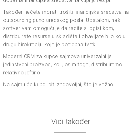
dodatna financijska sredstva na kupnju režija.
Također nećete morati trošiti financijska sredstva na
outsourcing puno uredskog posla. Uostalom, naš
softver vam omogućuje da radite s logistikom,
distribuirate resurse u skladišta i obavljate bilo koju
drugu birokraciju koja je potrebna tvrtki.
Moderni CRM za kupce sajmova univerzalni je
jedinstveni proizvod, koji, osim toga, distribuiramo
relativno jeftino.
Na sajmu će kupci biti zadovoljni, što je važno.
Vidi također