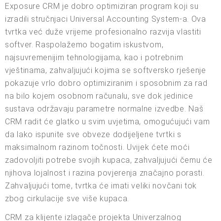
Exposure CRM je dobro optimiziran program koji su
izradili stručnjaci Universal Accounting System-a. Ova
tvrtka već duže vrijeme profesionalno razvija vlastiti
softver. Raspolažemo bogatim iskustvom,
najsuvremenijim tehnologijama, kao i potrebnim
vještinama, zahvaljujući kojima se softversko rješenje
pokazuje vrlo dobro optimiziranim i sposobnim za rad
na bilo kojem osobnom računalu, sve dok jedinice
sustava održavaju parametre normalne izvedbe. Naš
CRM radit će glatko u svim uvjetima, omogućujući vam
da lako ispunite sve obveze dodijeljene tvrtki s
maksimalnom razinom točnosti. Uvijek ćete moći
zadovoljiti potrebe svojih kupaca, zahvaljujući čemu će
njihova lojalnost i razina povjerenja značajno porasti.
Zahvaljujući tome, tvrtka će imati veliki novčani tok
zbog cirkulacije sve više kupaca.
CRM za klijente izlagače projekta Univerzalnog