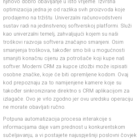
njihovo dobro obavljanje u isto vrijeme. Izvrsna
optimizacija jedna je od razlika svih proizvoda koje
prodajemo na tržištu. Univerzalni računovodstveni
sustav radi na jedinstvenoj softverskoj platformi. Služi
kao univerzalni temelj, zahvaljujući kojem su naši
troškovi razvoja softvera značajno smanjeni. Osim
smanjenja troškova, također smo bili u mogućnosti
smanjiti konačnu cijenu za potrošače koji kupe naš
softver. Moderni CRM za kupce izložbi može ispisati
osobne značke, koje će biti opremljene kodom. Ovaj
kod prepoznaju za to namijenjene kamere koje su
također sinkronizirane direktno s CRM aplikacijom za
izlagače. Ovo je vrlo zgodno jer ovu uredsku operaciju
ne morate obavljati ručno.
Potpuna automatizacija procesa interakcije s
informacijama daje vam prednost u konkurentskom
sučeljavanju, a vi postajete najuspješniji poslovni čovjek