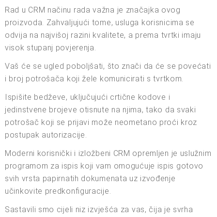
Rad u CRM načinu rada važna je značajka ovog
proizvoda. Zahvaljujući tome, usluga korisnicima se
odvija na najvišoj razini kvalitete, a prema tvrtki imaju
visok stupanj povjerenja.
Vaš će se ugled poboljšati, što znači da će se povećati
i broj potrošača koji žele komunicirati s tvrtkom.
Ispišite bedževe, uključujući crtične kodove i
jedinstvene brojeve otisnute na njima, tako da svaki
potrošač koji se prijavi može neometano proći kroz
postupak autorizacije.
Moderni korisnički i izložbeni CRM opremljen je uslužnim
programom za ispis koji vam omogućuje ispis gotovo
svih vrsta papirnatih dokumenata uz izvođenje
učinkovite predkonfiguracije.
Sastavili smo cijeli niz izvješća za vas, čija je svrha