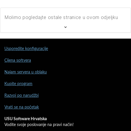
Molimo pogledajte ostale stranice u ovom odjeljku
Usporedite konfiguracije
Cijena softvera
Najam servera u oblaku
Kupite program
Razvoj po narudžbi
Vrati se na početak
USU Software Hrvatska
Vodite svoje poslovanje na pravi način!