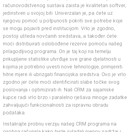
računovodstvenog sustava zaista je kvalitetan softver,
jedinstven u svojoj biti. Univerzalan je, pa ćete uz
njegovu pomoć u potpunosti pokriti sve potrebe koje
se mogu pojaviti pred institucijom. Vrlo je zgodno,
postoji ušteda novčanih sredstava, a također ćete
moći distribuirati oslobođene rezerve pomoću našeg
prilagodljivog programa. On je taj koji na temelju
prikupljene statistike utvrđuje sve grane djelatnosti u
kojima je potrebno uvesti nove tehnologije, primijeniti
hitne mjere ili ubrizgati financijska sredstva. Ovo je vrlo
zgodno jer ćete moći identificirati slabe točke svog
poslovanja i optimizirati ih. Naš CRM za sajamske
kupce radi vrlo brzo i paralelno rješava mnoge zadatke
zahvaljujući funkcionalnosti za ispravnu obradu
podataka.
Instalirajte probnu verziju našeg CRM programa na
osobna računala kako biste svladali njegov sadržaj i